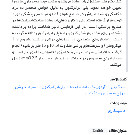
شناخت رفتار سنگ‌زنی این ماده می‌کند و مکانیزم براده برداری ماده را
تعیین خواهد نمود. پلی اتراترکتون به دلیل خواص منحصر به فرد
مکانیکی و شیمیایی‌اش در صنایع هوا و فضا و مهندسی پزشکی مورد
توجه قرار گرفته است. یکی از کاربردهای این ماده ساخت ایمپلنت‌ها در
صنایع پزشکی است. در این آزمایش تاثیر ضخامت براده برداشته
نشده بر روی مکانیزم شکل‌گیری براده پلی اتراترکتون مطالعه گردیده
است. آزمایش‌های متعددی در عمق‌های برشی مختلف (شروع از 1
میکرومتر ) و سرعت‌های برشی متفاوت (5، 10 و 15 متر بر ثانیه) انجام
گرفت. با افزایش سرعت برشی، به انرژی مخصوص بالاتری نیاز است و
مقدار انرژی مخصوص در حداکثر عمق برش به مقدار j/mm3 2.5 میل
می‌کند.
کلیدواژه‌ها
سنگ‌زنی
آزمون تک دانه ساینده
پلی اتر اترکتون
سرعت برشی
انرژی مخصوص سنگ زنی
موضوعات
ماشینکاری
عنوان مقاله
English