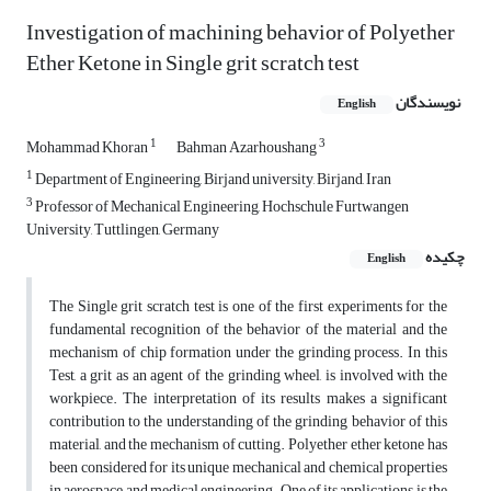
Investigation of machining behavior of Polyether
Ether Ketone in Single grit scratch test
نویسندگان
English
1
3
Mohammad Khoran
Bahman Azarhoushang
1
Department of Engineering, Birjand university, Birjand, Iran
3
Professor of Mechanical Engineering, Hochschule Furtwangen
University, Tuttlingen, Germany
چکیده
English
The Single grit scratch test is one of the first experiments for the
fundamental recognition of the behavior of the material and the
mechanism of chip formation under the grinding process. In this
Test, a grit as an agent of the grinding wheel, is involved with the
workpiece. The interpretation of its results makes a significant
contribution to the understanding of the grinding behavior of this
material, and the mechanism of cutting. Polyether ether ketone has
been considered for its unique mechanical and chemical properties
in aerospace and medical engineering. One of its applications is the