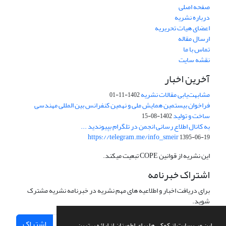
صفحه اصلی
درباره نشریه
اعضای هیات تحریریه
ارسال مقاله
تماس با ما
نقشه سایت
آخرین اخبار
مشابهت‌یابی مقالات نشریه
1402-11-01
فراخوان بیستمین همایش ملی و نهمین کنفرانس بین المللی مهندسی
ساخت و تولید
1402-08-15
به کانال اطلاع رسانی انجمن در تلگرام بپیوندید ...
https://telegram.me/info_smeir
1395-06-19
این نشریه از قوانین COPE تبعیت میکند.
اشتراک خبرنامه
برای دریافت اخبار و اطلاعیه های مهم نشریه در خبرنامه نشریه مشترک
شوید.
اشتراک
این وب سایت از کوکی ها برای اطمینان از ارائه بهترین