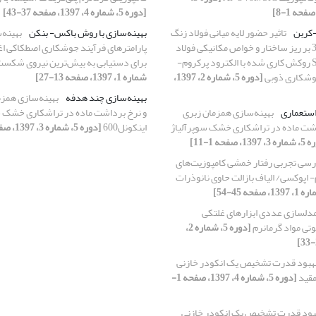
[دوره 5، شماره 4، 1397، صفحه 37-43]
-کربن
تاثیر حضور لایه میانی فولاد زنگ
بهینه‌سازی با روش باکس‌- بنکن
بهینه‌
نزن آستنیتی309 بر ریز ساختار و خواص مکانیکی فولاد
پارامترهای فرآیند جوشکاری اصطکاکی اغ
ساده کربنیSt52 روکش کاری شده با الکترود پرکروم-
برای دستیابی به بیش‌ترین نیروی شکس
وشکاری ذوبی
[دوره 5، شماره 2، 1397،
شماره 1، 1397، صفحه 13-27]
بهینه‌سازی چند هدفه
بهینه‌سازی همز
استعماری
بهینه‌سازی همزمان زبری
و نرخ برداشت ماده در تراشکاری خشک س
شت ماده در تراشکاری خشک سوپرآلیاژ
اینکونل600
[دوره 5، شماره 3، 1397، صفحه 1-11]
139، صفحه 1-11]
رسی تجربی رفتار خمشی کامپوزیت‌های
م- اپوکسی/ الیاف بازالت حاوی نانوذرات
دلسازی عددی ابزارهای غلتکی
ی مواد گرمانرم
[دوره 5، شماره 2،
هبود قدرت تشخیص یک انکودر خازنی
مقید
[دوره 5، شماره 4، 1397، صفحه 1-
بود قدرت تشخیص یک انکودر خازنی