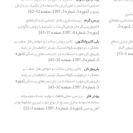
اساس استاندرد ملی ایران با استفاده از تکنیک پردازش
تصویر
[دوره 5، شماره 3، 1397، صفحه 52-62]
سازی
تشاشی نقطه‌ای
پرس گرم
بهینه‌سازی رفتار خمشی چندلایه‌های
ت
[دوره 5،
کامپوزیتی گرمانرم پلی‌کربنات/شیشه با روش تاگوچی
[دوره 5، شماره 4، 1397، صفحه 37-43]
مان زبری سطح
پلی کاپرولاکتون
تاثیر روش ساخت و خواص فاز سفت بر
وپرآلیاژ
عملکرد ترموویسکوالاستیک پلیمر حافظه‎‍دار بر پایه
پلی‌یورتان مورد استفاده در داربست‌های پزشکی
[دوره
5، شماره 3، 1397، صفحه 32-43]
پلی‌یورتان
تاثیر روش ساخت و خواص فاز سفت بر
عملکرد ترموویسکوالاستیک پلیمر حافظه‎‍دار بر پایه
پلی‌یورتان مورد استفاده در داربست‌های پزشکی
[دوره
5، شماره 3، 1397، صفحه 32-43]
پودر فلز
بررسی عملی قطعات تولید شده به‌وسیله
سامانه نمونه سازی سریع از نوع ذوب لیزری مخلوط پودر
آهن و مس
[دوره 5، شماره 1، 1397، صفحه 1-12]