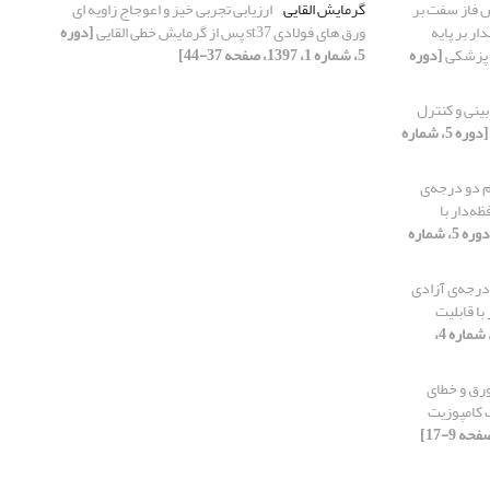
 فاز سفت بر
گرمایش القایی
ارزیابی تجربی خیز و اعوجاج زاویه ای
عملکرد ترموویسکوالاستیک پلیمر حافظه‎‍دار بر پایه
ورق های فولادی st37 پس از گرمایش خطی القایی
[دوره
ی پزشکی
[دوره
5، شماره 1، 1397، صفحه 37-44]
ینی و کنترل
[دوره 5، شماره
 دو درجه‌ی
ه‌دار با
[دوره 5، شماره
درجه‌ی آزادی
با قابلیت
[دوره 5، شماره 4،
ورق و خطای
 کامپوزیت