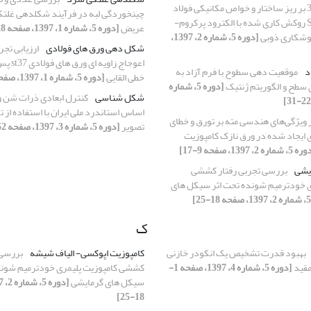
نزن آستنیتی309 بر ریز ساختار و خواص مکانیکی فولاد
چین‎خوردگی لبه در فر
ساده کربنیSt52 روکش کاری شده با الکترود پرکروم-
عریض
[دوره 5، شماره 1، 1397، صفحه 28-36]
وشکاری ذوبی
[دوره 5، شماره 2، 1397،
شکل دهی ورق های فولادی
ارزیابی تجر
اعوجاج زاو
د
موقعیت دهی سطوح با فرم آزاد به
خطی القایی
[دوره 5، شماره 1، 1397، صفحه 37-44]
 سطح و الگوریتم ژنتیک
[دوره 5، شماره
شکل شناسی
کنترل ابعادی ذرات شن و
اساس استاندرد ملی ایران با استفاده از
ر ویژگی‌های هندسی مته بر تورق و خطای
تصویر
[دوره 5، شماره 3، 1397، صفحه 52-62]
 ایجاد شده در ورق نازک کامپوزیت
 شماره 2، 1397، صفحه 9-17]
یشی
بررسی تجربی رفتار کششی
ی خودترمیم شونده تحت اثر سیکل های
ک
بهبود قدرت تشخیص یک انکودر خازنی
کامپوزیت اپوکسی- الیاف شیشه
بررسی 
مقید
[دوره 5، شماره 4، 1397، صفحه 1-
کششی کامپوزیت پلیمری خودترمیم شوند
سیکل های گرمایشی
18-25]