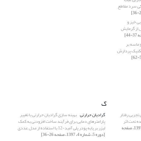
آیند شکل‎دهی غلتکی سرد مقاطع
بی خیز و
یه ای ورق های فولادی st37 پس از گرمایش
 ماسه بر
 تکنیک پردازش
گ
تجربی رفتار
گرادیان حرارتی
بهینه سازی گرادیان حرارتی با تغییر
ه تحت اثر
پارامترهای دمایی برای فرآیند ساخت افزودنی به کمک
[دوره 5، شماره 2، 1397، صفحه
لیزر بر پایه پودر پلی آمید-12 با استفاده از مدل عددی
[دوره 5، شماره 4، 1397، صفحه 26-36]