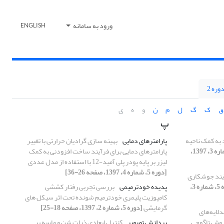
ورود به سامانه
ENGLISH
وره 2
ق
ک
گ
ل
م
ن
و
ه
ی
پ
 به کمک ناحیه
پارامترهای دمایی
بهینه سازی گرادیان حرارتی با تغییر
[دوره 5، شماره 3، 1397،
پارامترهای دمایی برای فرآیند ساخت افزودنی به کمک
لیزر بر پایه پودر پلی آمید-12 با استفاده از مدل عددی
[دوره 5، شماره 4، 1397، صفحه 26-36]
آیند جوشکاری
[دوره 5، شماره 3،
پدیده خودترمیمی
بررسی تجربی رفتار کششی
کامپوزیت پلیمری خودترمیم شونده تحت اثر سیکل های
گرمایشی
[دوره 5، شماره 2، 1397، صفحه 18-25]
لایه‌های
 روش تاگوچی
پردازش تصویر
کنترل ابعادی ذرات شن و ماسه بر