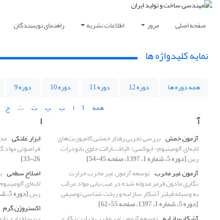
صفحه اصلی
مرور
اطلاعات نشریه
راهنمای نویسندگان
نمایه کلیدواژه ها
همه دوره ها
دوره 12
دوره 11
دوره 10
دوره 9
همه
آ
ا
ب
پ
ت
ث
ج
آ
ا
آزمون خمش
بررسی تجربی رفتار خمشی کامپوزیت‌های
ابزار غلتکی
مدل
لایه‌ای آلومینیوم- اپوکسی/ الیاف بازالت حاوی نانوذرات
فراصوتی مواد گ
رس
[دوره 5، شماره 1، 1397، صفحه 45-54]
26-33]
آزمون غیر مخرب
توسعه آزمون غیر مخرب حرارت
اصلاح سطحی
ب
نگاری مادون قرمز مدوله شده در عیب یابی مواد مرکب
لایه‌ای آلومینیو
به وسیله فیلتر آشکار ساز لبه و ریخت شناسی توصیفی
رس
[دوره 5، شماره 1، 1397، صفحه 45-54]
[دوره 5، شماره 1، 1397، صفحه 55-62]
اکستروژن گرم
آشکار‌ساز لبه
توسعه آزمون غیر مخرب حرارت نگاری
ریزساختاری نانوکامپوزیت