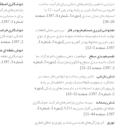
حرارتی با تغییر پارامترهای دمایی برای فرآیند ساخت
جوشکاری اصطکاک
افزودنی به کمک لیزر بر پایه پودر پلی آمید-12 با
پارامترهای فرآ
استفاده از مدل عددی
[دوره 5، شماره 4، 1397، صفحه
برای دستیابی ب
26-36]
شماره 1، 1397، صفحه 13-27]
تفجوشی لیزری مستقیم پودر فلز
بررسی عملی قطعات
جوشکاری فراصو
تولید شده به‌وسیله سامانه نمونه سازی سریع از نوع
غلتکی جوشکاری 
ذوب لیزری مخلوط پودر آهن و مس
[دوره 5، شماره 1،
2، 1397، صفحه 26-33]
1397، صفحه 1-12]
جوش نقطه ای مق
تقسیم‌بندی سطح
موقعیت دهی سطوح با فرم آزاد به
جوشکاری نقطه ای م
کمک ناحیه بندی سطح و الگوریتم ژنتیک
[دوره 5، شماره
شماره 3، 1397، صفحه 44-51]
3، 1397، صفحه 22-31]
تنش بازیابی
تاثیر روش ساخت و خواص فاز سفت بر
عملکرد ترموویسکوالاستیک پلیمر حافظه‎‍دار بر پایه
پلی‌یورتان مورد استفاده در داربست‌های پزشکی
[دوره
5، شماره 3، 1397، صفحه 32-43]
تنش پسماند
بهینه سازی پارامترهای فرآیند جوشکاری
نقطه ای مقاومتی آلیاژ منیزیم AZ61
[دوره 5، شماره 3،
1397، صفحه 44-51]
تورق
اثر ویژگی‌های هندسی مته بر تورق و خطای قطری