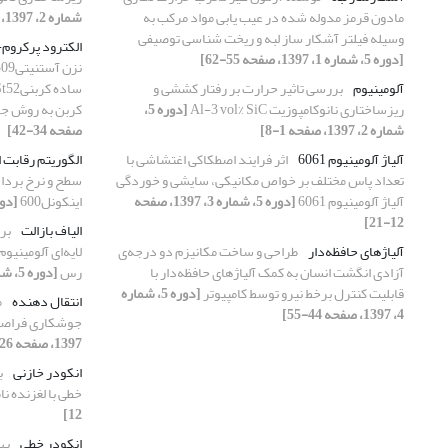
مادون قرمز مدوله شده در عیب یابی مواد مرکب به
شماره 2، 1397، صفحه 1-8]
وسیله فیلتر آشکار ساز لبه و ریخت شناسی توصیفی
الکترود پرکروم
[دوره 5، شماره 1، 1397، صفحه 55-62]
آلومینیوم
بررسی تاثیر حرارت بر رفتار کششی و
ریزساختاری نانوکامپوزیت Al-3 vol% SiC
[دوره 5،
کربن به روش ج
شماره 2، 1397، صفحه 1-8]
صفحه 34-42]
آلیاژ آلومینیوم 6061
اثر فرایند اصطکاکی اغتشاشی با
الگوریتم رقابت 
تعداد پاس مختلف بر خواص مکانیکی، سایشی و خوردگی
سطح و نرخ بردا
آلیاژ آلومینیوم 6061
[دوره 5، شماره 3، 1397، صفحه
اینکونل600
[دوره 5، شماره 3، 7
12-21]
الیاف بازالت
بر
آلیاژهای حافظه‌دار
طراحی و ساخت مکانیزم دو درجه‌ی
لایه‌ای آلومینیو
آزادی انگشت انسان به کمک آلیاژهای حافظه‌دار با
رس
[دوره 5، شماره 1، 1397، صفحه 45-54]
قابلیت کنترل برخط نیرو توسط کامپیوتر
[دوره 5، شماره
انتقال دهنده
م
4، 1397، صفحه 44-55]
جوشکاری فراصوت
1397، صفحه 26-33]
انکودر خازنی
ب
خطی با لغزنده نا
12]
انکودر خطی
به