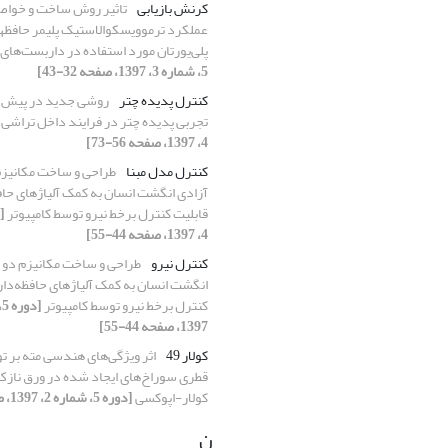
کرنش بازیابی
تاثیر روش ساخت و خواص
پلی‌یورتان مورد استفاده در داربست‌ها
5، شماره 3، 1397، صفحه 32-43]
کنترل پدیده چتر
روشی جدید در پیش‏ ب
تجربی پدیده چتر در فرایند داخل‏ تراشی
4، 1397، صفحه 56-73]
کنترل مدل مبنا
طراحی و ساخت مکانیزم
آزادی انگشت انسان به کمک آلیاژهای حافظ
قابلیت کنترل برخط نیرو توسط کامپیوتر
4، 1397، صفحه 44-55]
کنترل نیرو
طراحی و ساخت مکانیزم دو 
انگشت انسان به کمک آلیاژهای حافظه‌دار 
کنترل برخط نیرو توسط کامپیوتر
1397، صفحه 44-55]
کولار 49
اثر ویژگی‌های هندسی مته بر ت
قطری سوراخ‌های ایجاد شده در ورق نازک
کولار-اپوکسی
[دوره 5، شماره 2، 1397، صفحه 9-17]
ن