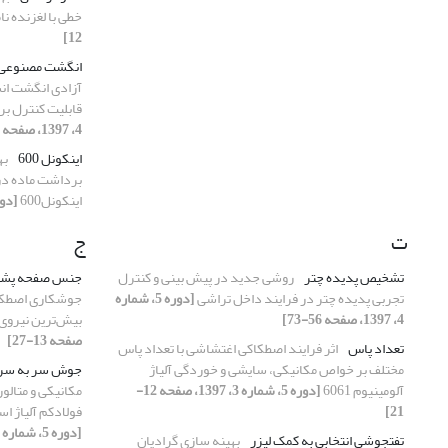
خطی با لغزنده نا
12]
انگشت مصنوعی
آزادی انگشت انس
قابلیت کنترل بر
4، 1397، صفحه 44-55]
اینکونل 600
به
برداشت ماده در
اینکونل600
[دوره 5، شماره 3، 7
ت
ج
تشخیص پدیده چتر
روشی جدید در پیش‏ بینی و کنترل
جنس صفحه پشت
تجربی پدیده چتر در فرایند داخل‏ تراشی
[دوره 5، شماره
جوشکاری اصطکاک
4، 1397، صفحه 56-73]
بیش‌ترین نیر
صفحه 13-27]
تعداد پاس
اثر فرایند اصطکاکی اغتشاشی با تعداد پاس
مختلف بر خواص مکانیکی، سایشی و خوردگی آلیاژ
جوش سر به سر
آلومینیوم 6061
[دوره 5، شماره 3، 1397، صفحه 12-
مکانیکی و متالو
21]
فولادکم آلیاژ اس
[دوره 5، شماره 4، 1397، صفحه 13-25]
تفتجوشی انتخابی به کمک لیزر
بهینه سازی گرادیان