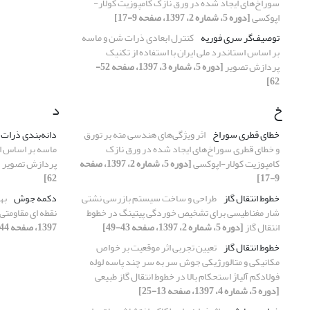
سوراخ‌های ایجاد شده در ورق نازک کامپوزیت کولار-
اپوکسی
[دوره 5، شماره 2، 1397، صفحه 9-17]
توصیف‌گر سری فوریه
کنترل ابعادی ذرات شن و ماسه
بر اساس استاندرد ملی ایران با استفاده از تکنیک
پردازش تصویر
[دوره 5، شماره 3، 1397، صفحه 52-
62]
خ
د
خطای قطری سوراخ
اثر ویژگی‌های هندسی مته بر تورق
دانه‌بندی ذرات
و خطای قطری سوراخ‌های ایجاد شده در ورق نازک
ماسه بر اساس اس
کامپوزیت کولار-اپوکسی
[دوره 5، شماره 2، 1397، صفحه
پردازش تصویر
62]
9-17]
خطوط انتقال گاز
طراحی و ساخت سیستم بازرسی نشتی
دکمه جوش
به
شار مغناطیسی برای تشخیص خوردگی پیتینگ در خطوط
نقطه ای مقاومتی آلی
انتقال گاز
[دوره 5، شماره 2، 1397، صفحه 43-49]
1397، صفحه 44-51]
خطوط انتقال گاز
تعیین تجربی اثر موقعیت بر خواص
مکانیکی و متالورژیکی جوش سر به سر چند پاسه لوله
فولادکم آلیاژ استحکام بالا در خطوط انتقال گاز طبیعی
[دوره 5، شماره 4، 1397، صفحه 13-25]