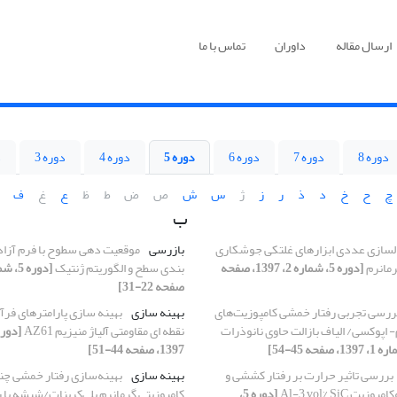
ارسال مقاله
داوران
تماس با ما
دوره 8
دوره 7
دوره 6
دوره 5
دوره 4
دوره 3
د
چ
ح
خ
د
ذ
ر
ز
ژ
س
ش
ص
ض
ط
ظ
ع
غ
ف
ب
سازی عددی ابزارهای غلتکی جوشکاری
بازرسی
موقعیت دهی سطوح با فرم آزاد
رمانرم
[دوره 5، شماره 2، 1397، صفحه
بندی سطح و الگوریتم ژنتیک
صفحه 22-31]
ررسی تجربی رفتار خمشی کامپوزیت‌های
بهینه سازی
بهینه سازی پارامترهای فر
م- اپوکسی/ الیاف بازالت حاوی نانوذرات
نقطه ای مقاومتی آلیاژ منیزیم AZ61
1397، صفحه 44-51]
بررسی تاثیر حرارت بر رفتار کششی و
بهینه سازی
بهینه‌سازی رفتار خمشی چند
 Al-3 vol% SiC
[دوره 5،
کامپوزیتی گرمانرم پلی‌کربنات/شیشه با