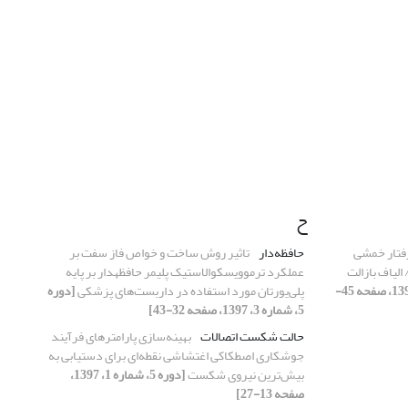
ح
فتار خمشی
حافظه‌دار
تاثیر روش ساخت و خواص فاز سفت بر
الیاف بازالت
عملکرد ترموویسکوالاستیک پلیمر حافظه‎‍دار بر پایه
[دوره 5، شماره 1، 1397، صفحه 45-
پلی‌یورتان مورد استفاده در داربست‌های پزشکی
[دوره
5، شماره 3، 1397، صفحه 32-43]
حالت شکست اتصالات
بهینه‌سازی پارامترهای فرآیند
جوشکاری اصطکاکی اغتشاشی نقطه‌ای برای دستیابی به
بیش‌ترین نیروی شکست
[دوره 5، شماره 1، 1397،
صفحه 13-27]