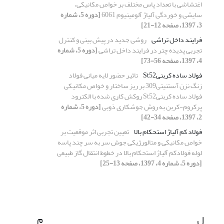
اغتشاشی با تعداد پاس مختلف بر خواص مکانیکی،
سایشی و خوردگی آلیاژ آلومینیوم 6061
[دوره 5، شماره
3، 1397، صفحه 12-21]
فرایند داخل‏ تراشی
روشی جدید در پیش‏ بینی و کنترل
تجربی پدیده چتر در فرایند داخل‏ تراشی
[دوره 5، شماره
4، 1397، صفحه 56-73]
فولاد ساده کربنیSt52
تاثیر حضور لایه میانی فولاد
زنگ نزن آستنیتی309 بر ریز ساختار و خواص مکانیکی
فولاد ساده کربنیSt52 روکش کاری شده با الکترود
پرکروم-کربن به روش جوشکاری ذوبی
[دوره 5، شماره
2، 1397، صفحه 34-42]
فولاد کم آلیاژ استحکام بالا
تعیین تجربی اثر موقعیت بر
خواص مکانیکی و متالورژیکی جوش سر به سر چند پاسه
لوله فولادکم آلیاژ استحکام بالا در خطوط انتقال گاز طبیعی
[دوره 5، شماره 4، 1397، صفحه 13-25]
ل
م