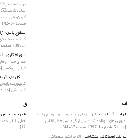
کربن به روش ج
صفحه 34-42]
سطوح با فرم آزا
کمک ناحیه بندی
3، 1397، صفحه 22-31]
سوراخکاری
اث
قطری سوراخ‌های
کولار-اپوکسی
[دوره 5،
سیکل های گرما
کامپوزیت پلیمر
گرمایشی
[دوره 5، شماره 2، 1397، صفحه 18-25]
ف
ق
فرآیند گرمایش خطی
ارزیابی تجربی خیز و اعوجاج زاویه
قدرت تشخیص
ای ورق های فولادی st37 پس از گرمایش خطی القایی
خطی با لغزنده نا
[دوره 5، شماره 1، 1397، صفحه 37-44]
12]
فرایند اصطکاکی اغتشاشی
اثر فرایند اصطکاکی