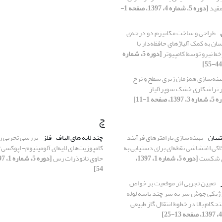
مقید
[دوره 5، شماره 4، 1397، صفحه 1-
طراحی و ساخت مکانیزم دو درجه‌ی
ان به کمک آلیاژهای حافظه‌دار با
خط نیرو توسط کامپیوتر
[دوره 5، شماره
ینه‌سازی همزمان زبری سطح و نرخ
 تراشکاری خشک سوپرآلیاژ
139، صفحه 1-11]
چ
یبان
بهینه‌سازی پارامترهای فرآیند
چند لایه های الیاف- فلز
بررسی تجربی ر
ی اغتشاشی نقطه‌ای برای دستیابی به
کامپوزیت‌های لایه‌ای آلومینیوم- اپوکسی/ 
وی شکست
[دوره 5، شماره 1، 1397،
حاوی نانوذرات رس
54]
تعیین تجربی اثر موقعیت بر خواص
رژیکی جوش سر به سر چند پاسه لوله
تحکام بالا در خطوط انتقال گاز طبیعی