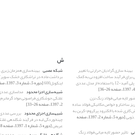
ش
بهینه سازی گرادیان حرارتی با تغییر
شبکه عصبی
بهینه‌سازی همزمان زبری 
ی برای فرآیند ساخت افزودنی به کمک
برداشت ماده در تراشکاری خشک سوپرآل
 استفاده از مدل عددی
اینکونل600
[دوره 5، شماره 3، 1397، صفحه 1-11]
شبیه‌سازی اجزا محدود
مدلسازی عددی 
ضور لایه میانی فولاد زنگ نزن
غلتکی جوشکاری فراصوتی مواد گرمانرم
یتی309 بر ریز ساختار و خواص مکانیکی فولاد ساده
2، 1397، صفحه 26-33]
St5 روکش کاری شده با الکترود پرکروم-کربن به
شبیه‎سازی اجزای محدود
بررسی عددی 
ذوبی
[دوره 5، شماره 2، 1397، صفحه
چین‎خوردگی لبه در فر
عریض
[دوره 5، شماره 1، 1397، صفحه 28-36]
ی
تاثیر حضور لایه میانی فولاد زنگ
شکل‎دهی غلتکی سرد
بررسی عددی و ت