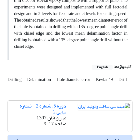
thin sheet of Kevlar/epoxy composite with a supporter plate. The
experiments were designed and implemented with full factorial
design and in 3 levels for feed rate and 3 levels for cutting speed.
The obtained results showed that the lowest mean diameter error of
the hole is obtained in drilling with a 135-degree point angle drill
with chisel edge and the lowest mean delamination factor in
drilling is obtained with a 135-degree point angle drill without the
chisel edge.
کلیدواژه‌ها
English
Drilling
Delamination
Hole diameter error
Kevlar 49
Drill
دوره 5، شماره 2 - شماره
پیاپی 2
مهر و آبان 1397
صفحه
9-17