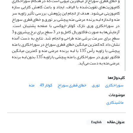
و خطای قطری سوراخ از مهم‌ترین عیوبی است که در هنگام سوراخکاری
کامپوزیت‌های تقویت‌شده با الیاف، ایجاد و باعث کاهش کارایی سازه
کامپوزیتی می‌شود. هدف از انجام این پژوهش، بررسی تأثیر زاویه سر
مته و اندازه لبه برنده عرضی مته پیچشی بر تورق و خطای قطری سوراخ
در سوراخکاری ورق نازک کولار-اپوکسی با صفحه پشتیبان است.
آزمایش‌ها به صورت فاکتوریال کامل و در 3 سطح برای نرخ پیشروی و 3
سطح برای سرعت برشی مته طراحی و انجام شد. نتایج به دست آمده
نشان داد که کمترین میانگین خطای قطری سوراخ در سوراخکاری با مته
پیچشی با زاویه رأس ֯135 با لبه برنده عرضی مته و کمترین میانگین
فاکتور تورق در سوراخکاری با مته پیچشی با زاویه ֯135 بدون لبه برنده
عرضی مته به دست می‌آید.
کلیدواژه‌ها
سوراخکاری
تورق
خطای قطری سوراخ
کولار 49
مته
موضوعات
ماشینکاری
عنوان مقاله
English