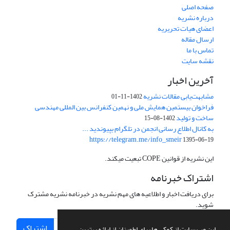
صفحه اصلی
درباره نشریه
اعضای هیات تحریریه
ارسال مقاله
تماس با ما
نقشه سایت
آخرین اخبار
مشابهت‌یابی مقالات نشریه
1402-11-01
فراخوان بیستمین همایش ملی و نهمین کنفرانس بین المللی مهندسی
ساخت و تولید
1402-08-15
به کانال اطلاع رسانی انجمن در تلگرام بپیوندید ...
https://telegram.me/info_smeir
1395-06-19
این نشریه از قوانین COPE تبعیت میکند.
اشتراک خبرنامه
برای دریافت اخبار و اطلاعیه های مهم نشریه در خبرنامه نشریه مشترک
شوید.
اشتراک
این وب سایت از کوکی ها برای اطمینان از ارائه بهترین