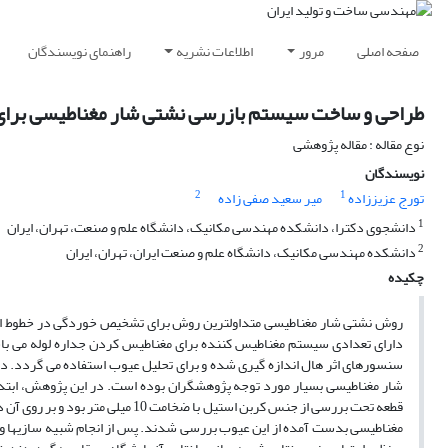
صفحه اصلی
مرور
اطلاعات نشریه
راهنمای نویسندگان
طراحی و ساخت سیستم بازرسی نشتی شار مغناطیسی برای 
نوع مقاله : مقاله پژوهشی
نویسندگان
2
1
تورج عزیززاده
میر سعید صفی زاده
1
دانشجوی دکترا، دانشکده مهندسی مکانیک، دانشگاه علم و صنعت، تهران، ایران
2
دانشکده مهندسی مکانیک، دانشگاه علم و صنعت ایران، تهران، ایران
چکیده
روش نشتی شار مغناطیسی متداولترین روش برای تشخیص خوردگی در خطوط انتقا
دارای تعدادی سیستم مغناطیس کننده برای مغناطیس کردن جداره لوله می باش
سنسورهای اثر هال اندازه گیری شده و برای تحلیل عیوب استفاده می گردد
شار مغناطیسی بسیار مورد توجه پژوهشگران بوده است. در این پژوهش، ابتد
مغناطیسی بدست آمده از این عیوب بررسی شدند. پس از انجام شبیه سازیها 