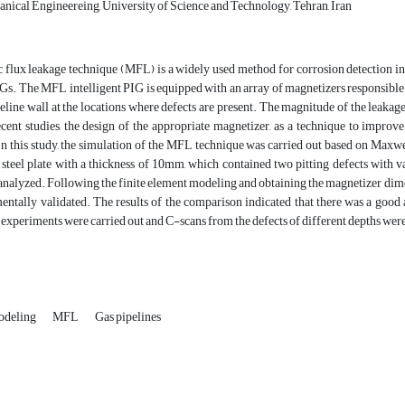
nical Engineereing, University of Science and Technology, Tehran, Iran
flux leakage technique (MFL) is a widely used method for corrosion detection in t
IGs. The MFL intelligent PIG is equipped with an array of magnetizers responsible 
peline wall at the locations where defects are present. The magnitude of the leakag
ecent studies, the design of the appropriate magnetizer, as a technique to improve
 In this study, the simulation of the MFL technique was carried out based on Ma
 steel plate with a thickness of 10mm, which contained two pitting defects wit
analyzed. Following the finite element modeling and obtaining the magnetizer dim
entally validated. The results of the comparison indicated that there was a g
experiments were carried out and C-scans from the defects of different depths were 
modeling
MFL
Gas pipelines