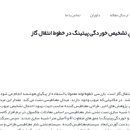
ارسال مقاله
داوران
تماس با ما
تشخیص خوردگی پیتینگ در خطوط انتقال گاز
ل گاز است. بازرسی خطوط لوله معمولا با استفاده از پیگهای هوشمند انجام می شو
د. در مکانهایی که عیوب وجود دارند، میدان مغناطیسی نشت می کند. مقدار این می
. در پژوهش های اخیر، طراحی مغناطیس کننده مناسب جهت بهبود احتمال تشخیص عیوب
ا شبیه سازی تست نشتی شار مغناطیسی بر اساس معادلات ماکسول در نرم افزار کامس
قطعه تحت بررسی از جنس کربن استیل با ضخامت 10 میلی متر بود و بر روی آن دو خوردگی پیتینگ با عمق های متفاوت (4 و 6 میلی مت
و بدست آوردن ابعاد سیستم مغناطیس کننده، سیستم نشتی شار مغناطیسی طراحی و ساخ