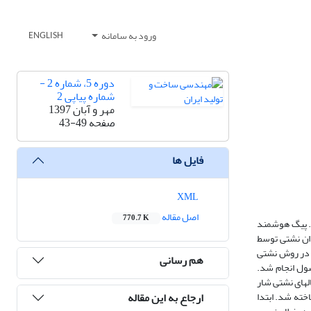
ورود به سامانه
ENGLISH
دوره 5، شماره 2 -
شماره پیاپی 2
مهر و آبان 1397
صفحه
43-49
فایل ها
XML
اصل مقاله
770.7 K
د. پیگ هوشمند
دان نشتی توسط
 در روش نشتی
هم رسانی
ول انجام شد.
ر) شبیه سازی شدند. سپس سیگنالهای نشتی شار
ارجاع به این مقاله
ته شد. ابتدا