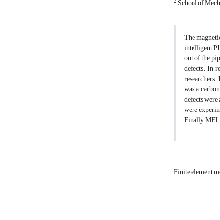
2
School of Mecha
The magnetic 
intelligent P
out of the pi
defects. In r
researchers.
was a carbon
defects were 
were experim
Finally, MFL 
Finite element 