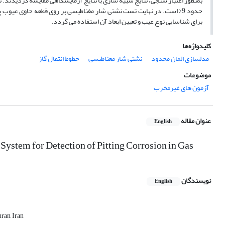
بمنظور اعتبار سنجی، نتایج شبیه سازی با نتایج آزمایشگاهی مقایسه گردیدند. 
حدود 9% است. در نهایت تست نشتی شار مغناطیسی بر روی قطعه حاوی ع
برای شناسایی نوع عیب و تعیین ابعاد آن استفاده می گردد.
کلیدواژه‌ها
مدلسازی المان محدود
نشتی شار مغناطیسی
خطوط انتقال گاز
موضوعات
آزمون های غیرمخرب
عنوان مقاله
English
ystem for Detection of Pitting Corrosion in Gas
نویسندگان
English
ran, Iran