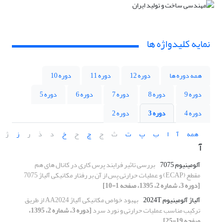
نمایه کلیدواژه ها
همه دوره ها
دوره 12
دوره 11
دوره 10
دوره 9
دوره 8
دوره 7
دوره 6
دوره 5
دوره 4
دوره 3
دوره 2
همه
آ
ا
ب
پ
ت
ث
ج
چ
ح
خ
د
ذ
ر
ز
ژ
آ
آلومینیوم 7075
بررسی تاثیر فرایند پرس کاری در کانال های هم
مقطع (ECAP) و عملیات حرارتی پس از آن بر رفتار مکانیکی آلیاژ 7075
[دوره 3، شماره 2، 1395، صفحه 1-10]
آلیاژ آلومینیوم 2024T
بهبود خواص مکانیکی آلیاژ AA2024 از طریق
ترکیب مناسب عملیات حرارتی و نورد سرد
[دوره 3، شماره 2، 1395،
صفحه 19-25]