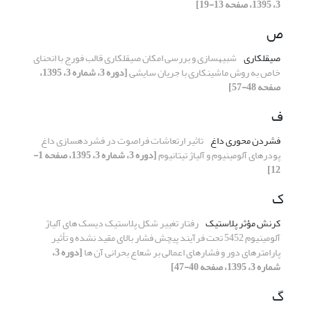
3، 1395، صفحه 13-19]
ص
صیقل‎کاری
شبیه‎سازی و بررسی امکان صیقل‎کاری قالب فورج با انحنای
خاص به روش ماشین‎کاری با جریان سایشی
[دوره 3، شماره 3، 1395،
صفحه 48-57]
ف
فشردن محوری داغ
تاثیر ارتعاشات فراصوت در فشرده‎سازی داغ
پودرهای آلومینیوم و آلیاژ تیتانیوم
[دوره 3، شماره 3، 1395، صفحه 1-
12]
ک
کرنش مؤثر پلاستیک
رفتار تغییر شکل پلاستیک دیسک های آلیاژ
آلومینیوم 5452 تحت فرآیند پیچش فشار بالای مقید نشده و تأثیر
پارامترهای دور و فشارهای اعمالی بر شعاع بحرانی آن ها
[دوره 3،
شماره 3، 1395، صفحه 40-47]
گ