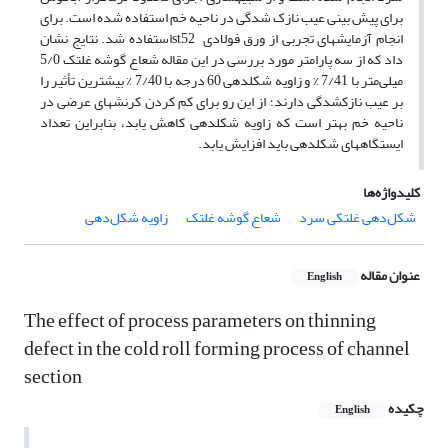
برای پیش بینی عیب نازک شدگی در ناحیه خم استفاده شده است. برای
انجام آزمایش­های تجربی از ورق فولادی st52استفاده شد. نتایج نشان
داد که از سه پارامتر مورد بررسی در این مقاله شعاع گوشه غلتک 5/0
میلی‌متر با 7/41 % و زاویه شکل­دهی 60 درجه با 7/40 % بیشترین تأثیر را
بر عیب نازک­شدگی دارند؛ از این رو برای کم کردن کرنش­های عرضی در
ناحیه خم بهتر است که زاویه شکل­دهی کاهش یابد، بنابراین تعداد
ایستگاه­های شکل­دهی باید افزایش یابد.
کلیدواژه‌ها
زاویه شکل‌دهی
شعاع گوشه غلتک
شکل‌دهی غلتکی سرد
عنوان مقاله
English
The effect of process parameters on thinning
defect in the cold roll forming process of channel
section
چکیده
English