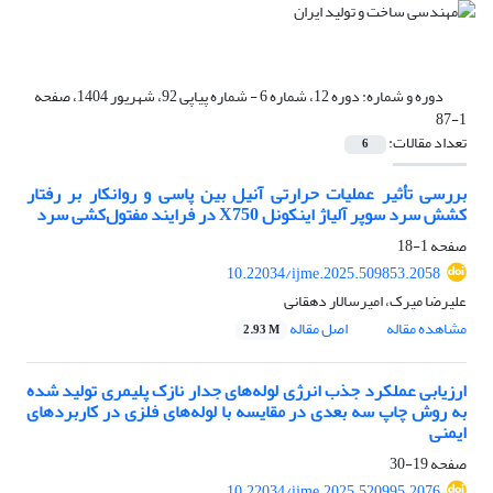
دوره و شماره:
دوره 12، شماره 6 - شماره پیاپی 92، شهریور 1404، صفحه
1-87
تعداد مقالات:
6
بررسی تأثیر عملیات حرارتی آنیل بین پاسی و روانکار بر رفتار
کشش سرد سوپر آلیاژ اینکونل X750 در فرایند مفتول‌کشی سرد
صفحه
1-18
10.22034/ijme.2025.509853.2058
علیرضا میرک، امیرسالار دهقانی
مشاهده مقاله
اصل مقاله
2.93 M
ارزیابی عملکرد جذب انرژی لوله‌های جدار نازک پلیمری تولید شده
به روش چاپ سه بعدی در مقایسه با لوله‌های فلزی در کاربردهای
ایمنی
صفحه
19-30
10.22034/ijme.2025.520995.2076