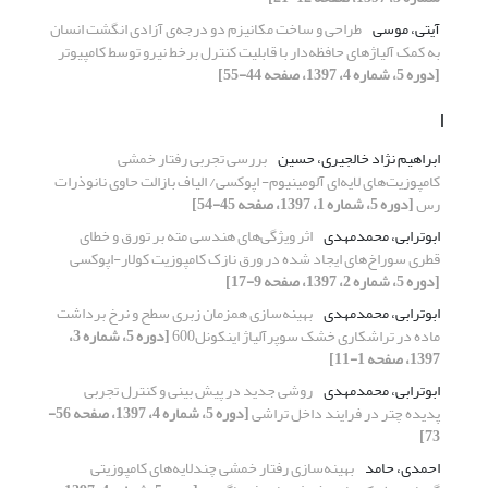
آیتی، موسی
طراحی و ساخت مکانیزم دو درجه‌ی آزادی انگشت انسان
به کمک آلیاژهای حافظه‌دار با قابلیت کنترل برخط نیرو توسط کامپیوتر
[دوره 5، شماره 4، 1397، صفحه 44-55]
ا
ابراهیم نژاد خالجیری، حسین
بررسی تجربی رفتار خمشی
کامپوزیت‌های لایه‌ای آلومینیوم- اپوکسی/ الیاف بازالت حاوی نانوذرات
رس
[دوره 5، شماره 1، 1397، صفحه 45-54]
ابوترابی، محمدمهدی
اثر ویژگی‌های هندسی مته بر تورق و خطای
قطری سوراخ‌های ایجاد شده در ورق نازک کامپوزیت کولار-اپوکسی
[دوره 5، شماره 2، 1397، صفحه 9-17]
ابوترابی، محمدمهدی
بهینه‌سازی همزمان زبری سطح و نرخ برداشت
ماده در تراشکاری خشک سوپرآلیاژ اینکونل600
[دوره 5، شماره 3،
1397، صفحه 1-11]
ابوترابی، محمدمهدی
روشی جدید در پیش‏ بینی و کنترل تجربی
پدیده چتر در فرایند داخل‏ تراشی
[دوره 5، شماره 4، 1397، صفحه 56-
73]
احمدی، حامد
بهینه‌سازی رفتار خمشی چندلایه‌های کامپوزیتی