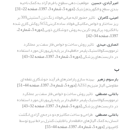
امیرآبادی، حسین
موقعیت دهی سطوح با فرم آزاد به کمک ناحیه
بندی سطح و الگوریتم ژنتیک
[دوره 5، شماره 3، 1397، صفحه 22-31]
امینی، کامران
تاثیر حضور لایه میانی فولاد زنگ نزن آستنیتی309 بر
ریز ساختار و خواص مکانیکی فولاد ساده کربنیSt52 روکش کاری شده
با الکترود پرکروم-کربن به روش جوشکاری ذوبی
[دوره 5، شماره 2،
1397، صفحه 34-42]
انصاری، مهدی
تاثیر روش ساخت و خواص فاز سفت بر عملکرد
ترموویسکوالاستیک پلیمر حافظه‎‍دار بر پایه پلی‌یورتان مورد استفاده
در داربست‌های پزشکی
[دوره 5، شماره 3، 1397، صفحه 32-43]
ب
بارسوم، زهیر
بهینه سازی پارامترهای فرآیند جوشکاری نقطه ای
مقاومتی آلیاژ منیزیم AZ61
[دوره 5، شماره 3، 1397، صفحه 44-51]
باغانی، مصطفی
تاثیر روش ساخت و خواص فاز سفت بر عملکرد
ترموویسکوالاستیک پلیمر حافظه‎‍دار بر پایه پلی‌یورتان مورد استفاده
در داربست‌های پزشکی
[دوره 5، شماره 3، 1397، صفحه 32-43]
باغانی، مصطفی
طراحی و ساخت مکانیزم دو درجه‌ی آزادی انگشت
انسان به کمک آلیاژهای حافظه‌دار با قابلیت کنترل برخط نیرو توسط
کامپیوتر
[دوره 5، شماره 4، 1397، صفحه 44-55]