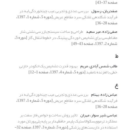
صفحه 37-43]
صفدریان، رسول
بررسی عددی و تجربی عیب چین‎خوردگی لبه در
فرآیند شکل‎دهی غلتکی سرد مقاطع عریض
[دوره 5، شماره 1، 1397،
صفحه 28-36]
صفی زاده، میر سعید
طراحی و ساخت سیستم بازرسی نشتی شار
مغناطیسی برای تشخیص خوردگی پیتینگ در خطوط انتقال گاز
[دوره 5،
شماره 2، 1397، صفحه 43-49]
ط
طالب شمس آبادی، مریم
بهبود قدرت تشخیص یک انکودر خازنی
خطی با لغزنده نامقید
[دوره 5، شماره 4، 1397، صفحه 1-12]
ع
عباس زاده، بهنام
بررسی عددی و تجربی عیب چین‎خوردگی لبه در
فرآیند شکل‎دهی غلتکی سرد مقاطع عریض
[دوره 5، شماره 1، 1397،
صفحه 28-36]
عباسی شیر سوار، مهران
تاثیر روش ساخت و خواص فاز سفت بر
عملکرد ترموویسکوالاستیک پلیمر حافظه‎‍دار بر پایه پلی‌یورتان مورد
استفاده در داربست‌های پزشکی
[دوره 5، شماره 3، 1397، صفحه 32-