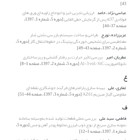
43]
عباسی نژاد، حامد
ارزیابی تجربی خیز و اعوجاج زاویه ای ورق های
فولادی st37 پس از گرمایش خطی القایی
[دوره 5، شماره 1، 1397،
صفحه 37-44]
عزیززاده، تورج
طراحی و ساخت سیستم بازرسی نشتی شار
مغناطیسی برای تشخیص خوردگی پیتینگ در خطوط انتقال گاز
[دوره 5،
شماره 2، 1397، صفحه 43-49]
عطریان، امیر
بررسی تاثیر حرارت بر رفتار کششی و ریزساختاری
نانوکامپوزیت Al-3 vol% SiC
[دوره 5، شماره 2، 1397، صفحه 1-8]
غ
غفاری، علی
بهینه سازی پارامترهای فرآیند جوشکاری نقطه ای
مقاومتی آلیاژ منیزیم AZ61
[دوره 5، شماره 3، 1397، صفحه 44-51]
ف
فاطمی، سید علی
بررسی عملی قطعات تولید شده به‌وسیله سامانه
نمونه سازی سریع از نوع ذوب لیزری مخلوط پودر آهن و مس
[دوره 5،
شماره 1، 1397، صفحه 1-12]