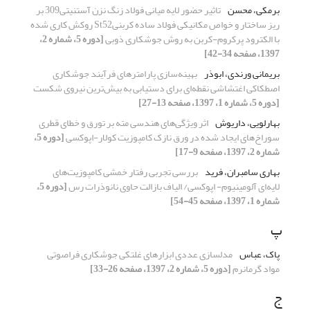
برمکی، محسن
تاثیر حضور لایه میانی فولاد زنگ نزن آستنیتی309 بر
ریز ساختار و خواص مکانیکی فولاد ساده کربنیSt52 روکش کاری شده
با الکترود پرکروم-کربن به روش جوشکاری ذوبی
[دوره 5، شماره 2،
1397، صفحه 34-42]
بریمانی ورندی، ابوذر
بهینه‌سازی پارامترهای فرآیند جوشکاری
اصطکاکی اغتشاشی نقطه‌ای برای دستیابی به بیش‌ترین نیروی شکست
[دوره 5، شماره 1، 1397، صفحه 13-27]
بهارلویی، داریوش
اثر ویژگی‌های هندسی مته بر تورق و خطای قطری
سوراخ‌های ایجاد شده در ورق نازک کامپوزیت کولار-اپوکسی
[دوره 5،
شماره 2، 1397، صفحه 9-17]
بهاری سامبران، فرید
بررسی تجربی رفتار خمشی کامپوزیت‌های
لایه‌ای آلومینیوم- اپوکسی/ الیاف بازالت حاوی نانوذرات رس
[دوره 5،
شماره 1، 1397، صفحه 45-54]
پ
پاک، عباس
مدلسازی عددی ابزارهای غلتکی جوشکاری فراصوتی
مواد گرمانرم
[دوره 5، شماره 2، 1397، صفحه 26-33]
ج