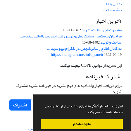
تماس با ما
نقشه سایت
آخرین اخبار
مشابهت‌یابی مقالات نشریه
1402-11-01
فراخوان بیستمین همایش ملی و نهمین کنفرانس بین المللی مهندسی
ساخت و تولید
1402-08-15
به کانال اطلاع رسانی انجمن در تلگرام بپیوندید ...
https://telegram.me/info_smeir
1395-06-19
این نشریه از قوانین COPE تبعیت میکند.
اشتراک خبرنامه
برای دریافت اخبار و اطلاعیه های مهم نشریه در خبرنامه نشریه مشترک
شوید.
اشتراک
این وب سایت از کوکی ها برای اطمینان از ارائه بهترین
خدمات استفاده می کند.
متوجه شدم
سامانه مدیریت نشریات علمی.
طراحی و پیاده سازی از
سیناوب