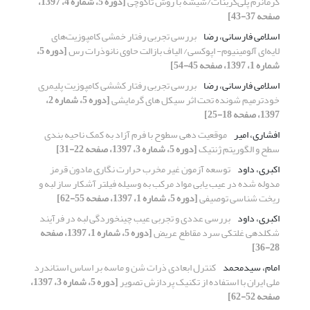
گرمانرم پلی‌کربنات/شیشه با روش تاگوچی
[دوره 5، شماره 4، 1397،
صفحه 37-43]
اسلامی فارسانی، رضا
بررسی تجربی رفتار خمشی کامپوزیت‌های
لایه‌ای آلومینیوم- اپوکسی/ الیاف بازالت حاوی نانوذرات رس
[دوره 5،
شماره 1، 1397، صفحه 45-54]
اسلامی فارسانی، رضا
بررسی تجربی رفتار کششی کامپوزیت پلیمری
خودترمیم شونده تحت اثر سیکل های گرمایشی
[دوره 5، شماره 2،
1397، صفحه 18-25]
افشاری، امیر
موقعیت دهی سطوح با فرم آزاد به کمک ناحیه بندی
سطح و الگوریتم ژنتیک
[دوره 5، شماره 3، 1397، صفحه 22-31]
اکبری، داود
توسعه آزمون غیر مخرب حرارت نگاری مادون قرمز
مدوله شده در عیب یابی مواد مرکب به وسیله فیلتر آشکار ساز لبه و
ریخت شناسی توصیفی
[دوره 5، شماره 1، 1397، صفحه 55-62]
اکبری، داود
بررسی عددی و تجربی عیب چین‎خوردگی لبه در فرآیند
شکل‎دهی غلتکی سرد مقاطع عریض
[دوره 5، شماره 1، 1397، صفحه
28-36]
امام، سیدمحمد
کنترل ابعادی ذرات شن و ماسه بر اساس استاندرد
ملی ایران با استفاده از تکنیک پردازش تصویر
[دوره 5، شماره 3، 1397،
صفحه 52-62]