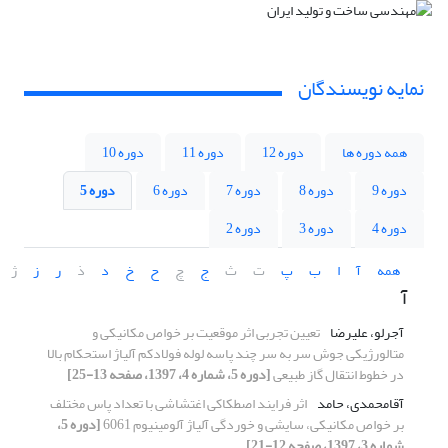
نمایه نویسندگان
همه دوره ها
دوره 12
دوره 11
دوره 10
دوره 9
دوره 8
دوره 7
دوره 6
دوره 5
دوره 4
دوره 3
دوره 2
همه
آ
ا
ب
پ
ت
ث
ج
چ
ح
خ
د
ذ
ر
ز
ژ
آ
آجرلو، علیرضا
تعیین تجربی اثر موقعیت بر خواص مکانیکی و
متالورژیکی جوش سر به سر چند پاسه لوله فولادکم آلیاژ استحکام بالا
در خطوط انتقال گاز طبیعی
[دوره 5، شماره 4، 1397، صفحه 13-25]
آقامحمدی، حامد
اثر فرایند اصطکاکی اغتشاشی با تعداد پاس مختلف
بر خواص مکانیکی، سایشی و خوردگی آلیاژ آلومینیوم 6061
[دوره 5،
شماره 3، 1397، صفحه 12-21]