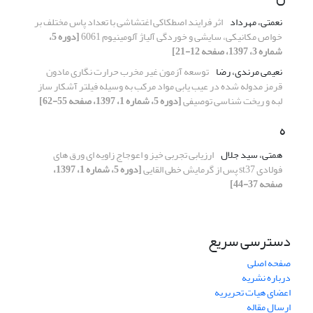
نعمتی، مهرداد
اثر فرایند اصطکاکی اغتشاشی با تعداد پاس مختلف بر
خواص مکانیکی، سایشی و خوردگی آلیاژ آلومینیوم 6061
[دوره 5،
شماره 3، 1397، صفحه 12-21]
نعیمی مرندی، رضا
توسعه آزمون غیر مخرب حرارت نگاری مادون
قرمز مدوله شده در عیب یابی مواد مرکب به وسیله فیلتر آشکار ساز
لبه و ریخت شناسی توصیفی
[دوره 5، شماره 1، 1397، صفحه 55-62]
ه
همتی، سید جلال
ارزیابی تجربی خیز و اعوجاج زاویه ای ورق های
فولادی st37 پس از گرمایش خطی القایی
[دوره 5، شماره 1، 1397،
صفحه 37-44]
دسترسی سریع
صفحه اصلی
درباره نشریه
اعضای هیات تحریریه
ارسال مقاله