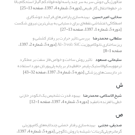
متالورژیکی جوش سر به سر چند پاسه لوله فولادکم آلیاژ استحکام بالا
در خطوط انتقال گاز طبیعی
[دوره 5، شماره 4، 1397، صفحه 13-25]
سخایی، امیرحسین
بهینه‌سازی پارامترهای فرآیند جوشکاری
اصطکاکی اغتشاشی نقطه‌ای برای دستیابی به بیش‌ترین نیروی شکست
[دوره 5، شماره 1، 1397، صفحه 13-27]
سلطانی، محمدرضا
بررسی تاثیر حرارت بر رفتار کششی و
ریزساختاری نانوکامپوزیت Al-3 vol% SiC
[دوره 5، شماره 2، 1397،
صفحه 1-8]
سلیمانی، مسعود
تاثیر روش ساخت و خواص فاز سفت بر عملکرد
ترموویسکوالاستیک پلیمر حافظه‎‍دار بر پایه پلی‌یورتان مورد استفاده
در داربست‌های پزشکی
[دوره 5، شماره 3، 1397، صفحه 32-43]
ش
شیخ الاسلامی، محمدرضا
بهبود قدرت تشخیص یک انکودر خازنی
خطی با لغزنده نامقید
[دوره 5، شماره 4، 1397، صفحه 1-12]
ص
صدیقی، مجتبی
بهینه‌سازی رفتار خمشی چندلایه‌های کامپوزیتی
گرمانرم پلی‌کربنات/شیشه با روش تاگوچی
[دوره 5، شماره 4، 1397،