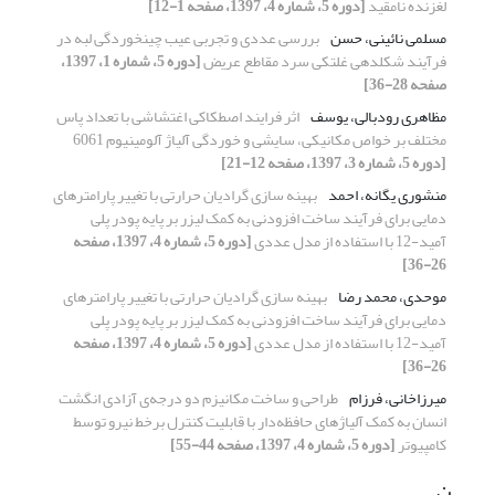
لغزنده نامقید
[دوره 5، شماره 4، 1397، صفحه 1-12]
مسلمی نائینی، حسن
بررسی عددی و تجربی عیب چین‎خوردگی لبه در
فرآیند شکل‎دهی غلتکی سرد مقاطع عریض
[دوره 5، شماره 1، 1397،
صفحه 28-36]
مظاهری رودبالی، یوسف
اثر فرایند اصطکاکی اغتشاشی با تعداد پاس
مختلف بر خواص مکانیکی، سایشی و خوردگی آلیاژ آلومینیوم 6061
[دوره 5، شماره 3، 1397، صفحه 12-21]
منشوری یگانه، احمد
بهینه سازی گرادیان حرارتی با تغییر پارامترهای
دمایی برای فرآیند ساخت افزودنی به کمک لیزر بر پایه پودر پلی
آمید-12 با استفاده از مدل عددی
[دوره 5، شماره 4، 1397، صفحه
26-36]
موحدی، محمد رضا
بهینه سازی گرادیان حرارتی با تغییر پارامترهای
دمایی برای فرآیند ساخت افزودنی به کمک لیزر بر پایه پودر پلی
آمید-12 با استفاده از مدل عددی
[دوره 5، شماره 4، 1397، صفحه
26-36]
میرزاخانی، فرزام
طراحی و ساخت مکانیزم دو درجه‌ی آزادی انگشت
انسان به کمک آلیاژهای حافظه‌دار با قابلیت کنترل برخط نیرو توسط
کامپیوتر
[دوره 5، شماره 4، 1397، صفحه 44-55]
ن