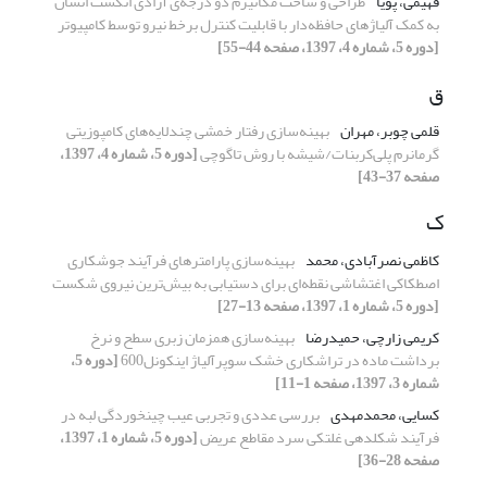
فهیمی، پویا
طراحی و ساخت مکانیزم دو درجه‌ی آزادی انگشت انسان
به کمک آلیاژهای حافظه‌دار با قابلیت کنترل برخط نیرو توسط کامپیوتر
[دوره 5، شماره 4، 1397، صفحه 44-55]
ق
قلمی چوبر، مهران
بهینه‌سازی رفتار خمشی چندلایه‌های کامپوزیتی
گرمانرم پلی‌کربنات/شیشه با روش تاگوچی
[دوره 5، شماره 4، 1397،
صفحه 37-43]
ک
کاظمی نصرآبادی، محمد
بهینه‌سازی پارامترهای فرآیند جوشکاری
اصطکاکی اغتشاشی نقطه‌ای برای دستیابی به بیش‌ترین نیروی شکست
[دوره 5، شماره 1، 1397، صفحه 13-27]
کریمی زارچی، حمیدرضا
بهینه‌سازی همزمان زبری سطح و نرخ
برداشت ماده در تراشکاری خشک سوپرآلیاژ اینکونل600
[دوره 5،
شماره 3، 1397، صفحه 1-11]
کسایی، محمدمهدی
بررسی عددی و تجربی عیب چین‎خوردگی لبه در
فرآیند شکل‎دهی غلتکی سرد مقاطع عریض
[دوره 5، شماره 1، 1397،
صفحه 28-36]