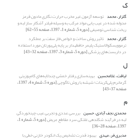
گ
گلزار، محمد
توسعه آزمون غیر مخرب حرارت نگاری مادون قرمز
مدوله شده در عیب یابی مواد مرکب به وسیله فیلتر آشکار ساز لبه و
ریخت شناسی توصیفی
[دوره 5، شماره 1، 1397، صفحه 55-62]
گلزار، محمد
تاثیر روش ساخت و خواص فاز سفت بر عملکرد
ترموویسکوالاستیک پلیمر حافظه‎‍دار بر پایه پلی‌یورتان مورد استفاده
در داربست‌های پزشکی
[دوره 5، شماره 3، 1397، صفحه 32-43]
ل
لیاقت، غلامحسین
بهینه‌سازی رفتار خمشی چندلایه‌های کامپوزیتی
گرمانرم پلی‌کربنات/شیشه با روش تاگوچی
[دوره 5، شماره 4، 1397،
صفحه 37-43]
م
محمدی نجف آبادی، حسین
بررسی عددی و تجربی عیب چین‎خوردگی
لبه در فرآیند شکل‎دهی غلتکی سرد مقاطع عریض
[دوره 5، شماره 1،
1397، صفحه 28-36]
مدبری فر، مهدی
بهبود قدرت تشخیص یک انکودر خازنی خطی با