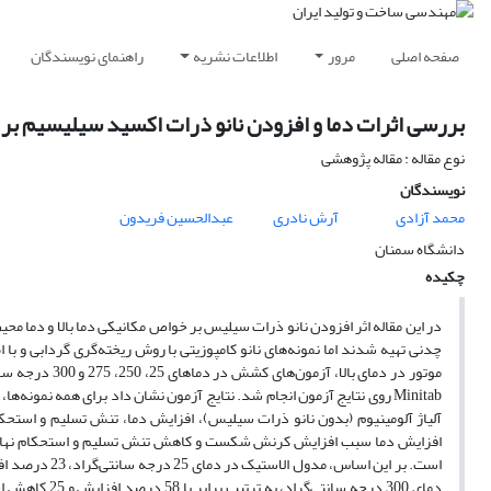
صفحه اصلی
مرور
اطلاعات نشریه
راهنمای نویسندگان
بررسی اثرات دما و افزودن نانو ذرات اکسید سیلیسیم بر خ
نوع مقاله : مقاله پژوهشی
نویسندگان
محمد آزادی
آرش نادری
عبدالحسین فریدون
دانشگاه سمنان
چکیده
در این مقاله اثر افزودن نانو ذرات سیلیس بر خواص مکانیکی دما بالا و دما مح
Minitab روی نتایج آزمون انجام شد. نتایج آزمون نشان داد برای همه ن
آلیاژ آلومینیوم (بدون نانو ذرات سیلیس)، افزایش دما، تنش تسلیم و استح
افزایش دما سبب افزایش کرنش شکست و کاهش تنش تسلیم و استحکام نهایی کش