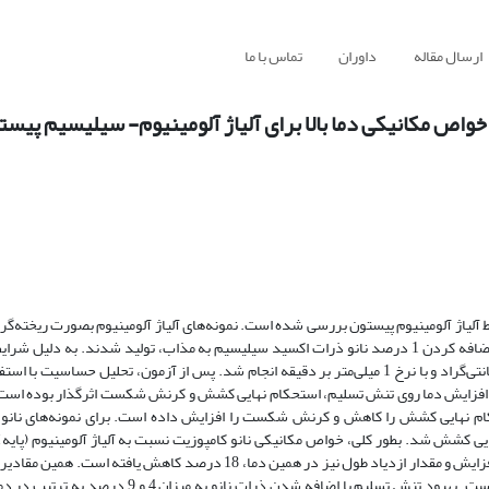
ارسال مقاله
داوران
تماس با ما
واص مکانیکی دما بالا برای آلیاژ آلومینیوم- سیلیسیم پیست
یط آلیاژ آلومینیوم پیستون بررسی شده است. نمونه‌های آلیاژ آلومینیوم بصورت ریخته‌گر
چدنی تهیه شدند اما نمونه‌های نانو کامپوزیتی با روش ریخته‌گری گردابی و با اضافه کردن 1 درصد نانو ذرات اکسید سیلیسیم به مذاب، تولید شدند
موتور در دمای بالا، آزمون‌های کشش در دماهای 25، 250، 275 و 300 درجه سانتی‌گراد و با نرخ 1 میلی‌متر بر دقیقه انجام شد. پس از آزمون، تحلیل 
مونه‌ها، افزایش دما روی تنش تسلیم، استحکام نهایی کشش و کرنش شکست اثرگذار بوده است
کام نهایی کشش را کاهش و کرنش شکست را افزایش داده است. برای نمونه‌های نانو ک
ش شد. بطور کلی، خواص مکانیکی نانو کامپوزیت نسبت به آلیاژ آلومینیوم (پایه)،
است. بر این اساس، مدول الاستیک در دمای 25 درجه سانتی‌گراد، 23 درصد افزایش و مقدار ازدیاد طول نیز در همین دما، 18 درص