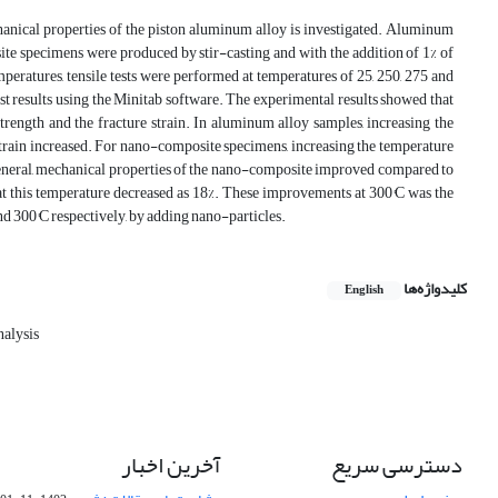
chanical properties of the piston aluminum alloy is investigated. Aluminum
te specimens were produced by stir-casting and with the addition of 1% of
peratures, tensile tests were performed at temperatures of 25, 250, 275 and
est results using the Minitab software. The experimental results showed that
 strength and the fracture strain. In aluminum alloy samples, increasing the
e strain increased. For nano-composite specimens, increasing the temperature
In general, mechanical properties of the nano-composite improved compared to
 at this temperature decreased as 18%. These improvements at 300°C was the
and 300°C respectively, by adding nano-particles.
کلیدواژه‌ها
English
nalysis
دسترسی سریع
آخرین اخبار