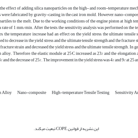
, the effect of adding silica nanoparticles on the high- and room-temperature me
 were fabricated by gravity-casting in the cast iron mold. However, nano-composi
tiles to the melt. Due to the working conditions of the engine piston at high tem
a rate of 1 mm/min. After the tests, the sensitivity analysis was performed on the t
es, the temperature increase had an effect on the yield stress, the ultimate tensile
ed to decrease in the yield stress and the ultimate tensile strength and the fractur
fracture strain and decreased the yield stress and the ultimate tensile strength. 
alloy. Therefore, the elastic module at 25°C increased as 23% and the elongation
8% and the decrease of 25%. The improvement in the yield stress was 4% and 9% at 25 
m Alloy
Nano-composite
High-temperature Tensile Testing
Sensitivity A
این نشریه از قوانین COPE تبعیت میکند.