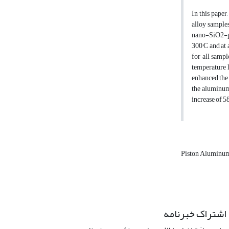
In this paper
alloy samples
nano-SiO2-par
300°C and at 
for all sampl
temperature l
enhanced the 
the aluminum 
increase of 5
Piston Aluminu
اشتراک خبرنامه