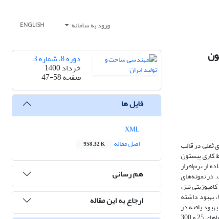
ورود به سامانه
ENGLISH
ون
دوره 8، شماره 3
خرداد 1400
صفحه
47-58
فایل ها
XML
اصل مقاله
ی ثقلی در قالب
958.32 K
. به دلیل شرایط کاری پیستون
حساسیت با استفاده از نرم‌افزار
هم رسانی
. در نمونه‌های
امپوزیتی نیز،
 بهبود داشته
ارجاع به این مقاله
د کاهش یافته است. همین مقادیر بهبود یافته در
دمای 300 درجه سانتی‌گراد، به ترتیب برابر با 58 درصد افزایش و 25 کاهش است. بهبود تنش تسلیم با اضافه شدن ذرات نانو به میزان 4 و 9 درصد به ترتیب در دماهای 25 و 300