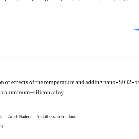
یت
on of effects of the temperature and adding nano-SiO2-p
ton aluminum-silicon alloy
di
Arash Naderi
Abdolhossein Freidoon
ty