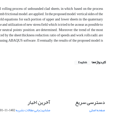
l rolling process of unbounded clad sheets; in which, based on the process
mb frictional model, are applied. In the proposed model, vertical sides of the
eld equations for each portion of upper and lower sheets in the quaternary
nd utilization of new stress field, which is tried to be as near as possible to
er neutral points’ position, are determined. Moreover, the trend of the most
ed by the sheet thickness reduction, ratio of speeds and work rolls radii, are
on using ABAQUS software. Eventually, the results of the proposed model is
کلیدواژه‌ها
English
دسترسی سریع
آخرین اخبار
صفحه اصلی
مشابهت‌یابی مقالات نشریه
1402-11-01