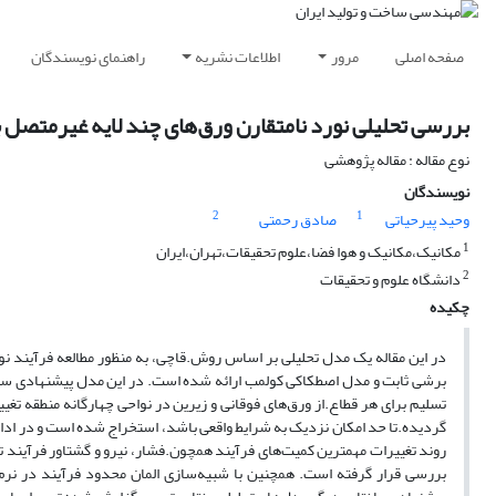
صفحه اصلی
مرور
اطلاعات نشریه
راهنمای نویسندگان
بررسی تحلیلی نورد نامتقارن ورق‌های چند لایه غیر‌متصل 
نوع مقاله : مقاله پژوهشی
نویسندگان
2
1
وحید پیرحیاتی
صادق رحمتی
1
مکانیک،مکانیک و هوا فضا،علوم تحقیقات،تهران،ایران
2
دانشگاه علوم و تحقیقات
چکیده
در این مقاله یک مدل تحلیلی بر اساس روش.قاچی، به منظور مطالعه فرآیند ن
برشی ثابت و مدل اصطکاکی کولمب ارائه شده است. در این مدل پیشنهادی سطوح
تسلیم برای هر قطاع.از ورق‌های فوقانی و زیرین در نواحی چهارگانه منطقه 
گردیده.تا حد امکان نزدیک به شرایط واقعی باشد، استخراج شده است و در ادام
روند تغییرات مهمترین کمیت‌های فرآیند همچون.فشار، نیرو و گشتاور فرآیند
بررسی قرار گرفته است. همچنین با شبیه‌سازی المان محدود فرآیند در نرم