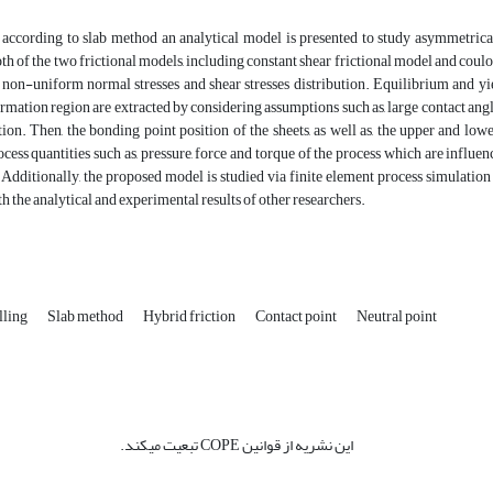
, according to slab method an analytical model is presented to study asymmetrica
oth of the two frictional models, including constant shear frictional model and coulo
 non-uniform normal stresses and shear stresses distribution. Equilibrium and yi
rmation region are extracted by considering assumptions such as, large contact angle a
ation. Then, the bonding point position of the sheets, as well as, the upper and low
cess quantities such as, pressure, force and torque of the process which are influenc
 Additionally, the proposed model is studied via finite element process simulati
 the analytical and experimental results of other researchers.
lling
Slab method
Hybrid friction
Contact point
Neutral point
این نشریه از قوانین COPE تبعیت میکند.