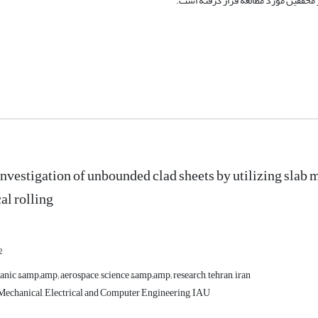
 محققین مورد مطالعه قرار گرفته است.
investigation of unbounded clad sheets by utilizing slab
l rolling
2
nic &amp;amp; aerospace, science &amp;amp; research, tehran, iran
echanical, Electrical and Computer Engineering, IAU