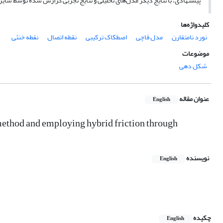
پیشنهادی، با نتایج دیگر مدل‌های تحلیلی و نتایج تجربی گزارش شده توسط سایر
کلیدواژه‌ها
نورد نامتقارن
مدل قاچی
اصطکاک ترکیبی
نقطه اتصال
نقطه خنثی
موضوعات
شکل دهی
عنوان مقاله
English
 method and employing hybrid friction through
نویسنده
English
چکیده
English