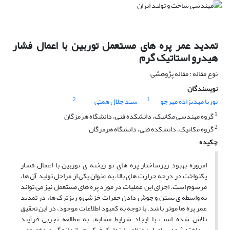
تمدید عمر پره های مستعمل توربین با اعمال فشار
هیدرو استاتیک گرم
نوع مقاله : مقاله پژوهشی
نویسندگان
2
1
پوریا مهدیزاده مهرجو
سید جلال همتی
1
گروه مهندسی مکانیک، دانشکده فنی، دانشگاه هرمزگان
2
گروه مکانیک، دانشکده فنی، دانشگاه هرمزگان
چکیده
امروزه بهبود ریزساختار پره های نو ریخته ی توربین با اعمال فشار
یکنواخت در درجه حرارت های بالا، به عنوان یکی از مراحل تولید آن ها،
مرسوم است. اجرای این عملیات در مورد پره های مستعمل نیز می تواند
به واسطه ی بستن و جوش دادن حفرات خزشی و ریزترک ها، در تمدید
عمر پره ها موثر باشد. با توجه به کمبود اطلاعات موجود، در این تحقیق
تلاش شده است با ایجاد شرایط مشابه، به مطالعه تجربی فرآیند
پرداخته شود. برای این منظور، ابتدا یک فیکسچر اندازه گیری مخصوص