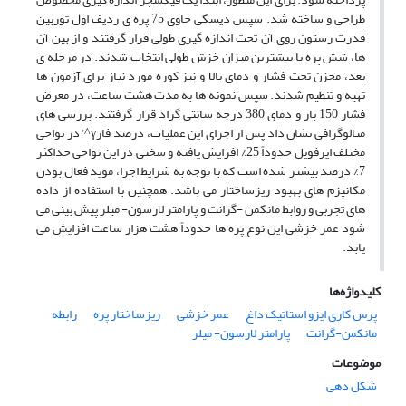
طراحی و ساخته شد. سپس دیسکی حاوی 75 پره ی ردیف اول توربین
قدرت رستون روی آن تحت اندازه گیری طولی قرار گرفتند و از بین آن
ها، شش پره با بیشترین میزان خزش طولی انتخاب شدند. در مرحله ی
بعد، مخزن تحت فشار و دمای بالا و نیز کوره مورد نیاز برای آزمون ها
تهیه و تنظیم شدند. سپس نمونه ها به مدت هشت ساعت، در معرض
فشار 150 بار و دمای 380 درجه سانتی گراد قرار گرفتند. بررسی های
متالوگرافی نشان داد پس از اجرای این عملیات، درصد فازγ^' در نواحی
مختلف ایرفویل حدوداً 25% افزایش یافته و سختی در این نواحی حداکثر
7% درصد بیشتر شده است که با توجه به شرایط اجرا، موید فعال بودن
مکانیزم های بهبود ریزساختار می باشد. همچنین با استفاده از داده
های تجربی و روابط مانکمن -گرانت و پارامتر لارسون- میلر پیش بینی می
شود عمر خزشی این نوع پره ها حدوداً هشت هزار ساعت افزایش می
یابد.
کلیدواژه‌ها
پرس کاری ایزو استاتیک داغ
عمر خزشی
ریزساختار پره
رابطه
مانکمن-گرانت
پارامتر لارسون- میلر
موضوعات
شکل دهی