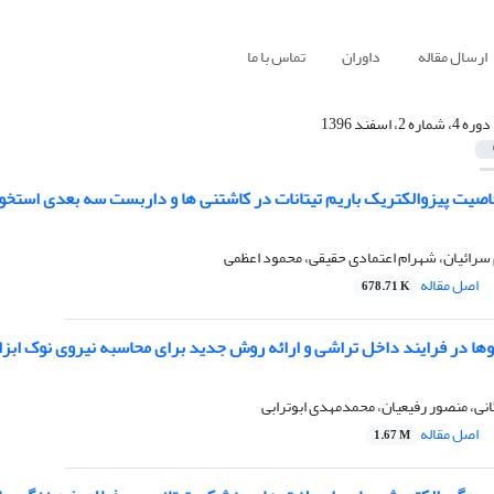
ارسال مقاله
داوران
تماس با ما
دوره 4، شماره 2، اسفند 1396
صیت پیزوالکتریک باریم تیتانات در کاشتنی ها و داربست سه بعدی استخو
م سرائیان، شهرام اعتمادی حقیقی، محمود اعظمی
اصل مقاله
678.71 K
ا در فرایند داخل‏ تراشی و ارائه روش جدید برای محاسبه نیروی نوک ابزا
نی، منصور رفیعیان، محمدمهدی ابوترابی
اصل مقاله
1.67 M