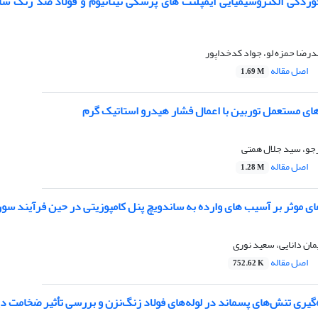
ردگی الکتروشیمیایی ایمپلنت های پزشکی تیتانیوم و فولاد ضد زنگ ساخ
ضا حمزه لو، جواد کدخداپور
اصل مقاله
1.69 M
های مستعمل توربین با اعمال فشار هیدرو استاتیک گرم
رجو، سید جلال همتی
اصل مقاله
1.28 M
ای موثر بر آسیب های وارده به ساندویچ پنل کامپوزیتی در حین فرآیند سو
ان دانایی، سعید نوری
اصل مقاله
752.62 K
‌گیری تنش‌های پسماند در لوله‌های فولاد زنگ‌نزن و بررسی تأثیر ضخامت دی