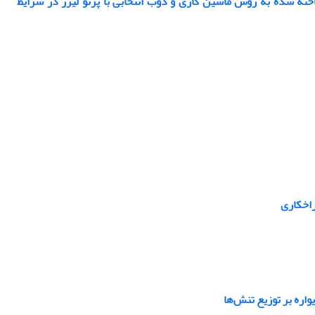
ته شده به روش ماشین کاری و ذوب انتخابی با پرتو لیزر در شرایط
راخکاری
واره بر توزیع تنش‌ها