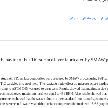
‌دار
ریز ساختار
سایش
behavior of Fe/ TiC surface layer fabricated by SMAW 
t study, Al/TiC surface composites were prepared by SMAW process using FeTi and g
TiC particles into steel melt. The reactants ratio effect on microstructure, har
rding to ASTM G65 was used to wear tests. Results showed that maximum size an
specimens showed maximum hardness equal to 481 BHN. Also, results showed that 
asurements showed that, the waste volume in the coated and non-coated specimens 
rix were seen. It was revealed that surface composites obtained with 18/82 graphit