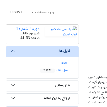
ورود به سامانه
ENGLISH
دوره 4، شماره 1
شهریور 1396
صفحه
44-53
فایل ها
XML
اصل مقاله
2.17 M
ید. قوس الکتریکی به منظور تامین
 بررسی قرار گرفت.
هم رسانی
 اندازه و نسبت حجمی ذرات تقویت
 481 برینل را نشان داده است. همچنین، نتایج نشان داد
 بدون پوشش به
ارجاع به این مقاله
اد شده با نسبت