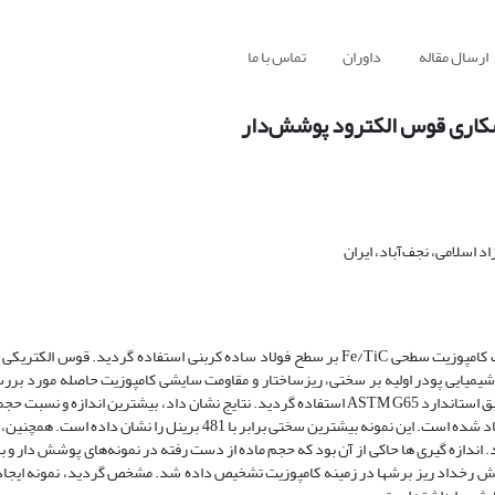
ارسال مقاله
داوران
تماس با ما
 اسلامی، نجف‌آباد، ایران
در این پژوهش از روش جوشکاری قوسی با الکترود پوشش‌دار به‌منظور ساخت کامپوزیت سطحی Fe/TiC بر سطح فولاد ساده کربنی استفاده گرد
لاد به کار رفت. اثر ترکیب شیمیایی پودر اولیه بر سختی، ریزساختار و مقاومت سایشی کامپوزیت حاصله مورد
جهت بررسی رفتار سایشی از آزمونهای تماس چرخشی ماسه/چرخ لاستیکی مطابق استاندارد ASTM G65 استفاده گردید. نتایج نشان داد، بیشترین
کننده کاربید تیتانیم در نمونه با نسبت وزنی گرافیت به فرو تیتانیم 18 به 82 ایجاد شده است. این نمونه بیشترین سختی برابر با
 اندازه گیری ها حاکی از آن بود که حجم ماده از دست رفته در نمونه‌های پوشش دار و
زم غالب سایش رخداد ریز برشها در زمینه کامپوزیت تشخیص داده شد. مشخص گردید، نمونه ایج