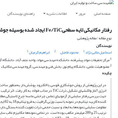
صفحه اصلی
مرور
اطلاعات نشریه
راهنمای نویسندگان
رفتار مکانیکی لایه سطحیFe/TiC ایجاد شده بوسیله جوشکاری قوس الکترود پوشش‌دار
نوع مقاله : مقاله پژوهشی
نویسندگان
1
2
1
اسماعیل ملایی نژاد
محمود فاضل
ابراهیم کرمیان
1
مرکز تحقیقات مواد پیشرفته، دانشکده مهندسی مواد، واحد نجف آباد، دانشگاه آزاد
2
عضو هیئت علمی، دانشگاه پیام نور، بخش فنی و مهندسی، گروه مهندسی مکانیک
چکیده
انرژی آغاز واکنشهای تشکیل ذرات TiC در مذاب فو
مقاومت سایشی نمونه‌ها به ابعاد و نسبت حجمی ذرات تقویت کننده بستگی دارد.
ترتیب 25 و 289 میلیمتر مکعب بوده است. در تمامی نمونه‌ها مکانی