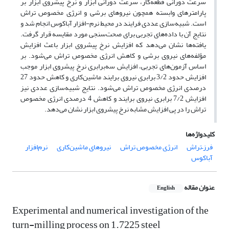
سرعت دورانی قطعه‌کار، سرعت دورانی ابزار و نرخ پیشروی ابزار بر
پارامترهای وابسته همچون نیروهای برشی و انرژی مخصوص تراش
است. شبیه‌سازی عددی فرایند در محیط نرم-افزار آباکوس انجام شد و
نتایج آن با داده‌های تجربی برای صحت‌سنجی مورد مقایسه قرار گرفت.
یافته‌ها نشان می‌دهد که افزایش نرخ پیشروی ابزار باعث افزایش
مؤلفه‌های نیروی برشی و کاهش انرژی مخصوص تراش می‌شود. بر
اساس آزمون‌های تجربی، افزایش سه‌برابری نرخ پیشروی ابزار موجب
افزایش حدود 3/2 برابری نیروی برایند ماشین‌کاری و کاهش حدود 27
درصدی انرژی مخصوص تراش می‌شود. نتایج شبیه‌سازی عددی نیز
افزایش 7/2 برابری نیروی برایند و کاهش 4 درصدی انرژی مخصوص
تراش را در پی افزایش مشابه نرخ پیشروی ابزار نشان می‌دهد.
کلیدواژه‌ها
فرز–تراش
انرژی مخصوص تراش
نیروهای ماشین‌کاری
نرم‌افزار
آباکوس
عنوان مقاله
English
Experimental and numerical investigation of the
turn-milling process on 1.7225 steel