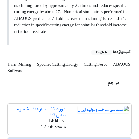
machining force by approximately 2.3 times and reduces specific
cutting energy by about 27%. Numerical simulations performed in
ABAQUS predict a 2.7-fold increase in machining force and a 4%
reduction in specific cutting energy for a similar threefold increase
in the tool feed rate.
کلیدواژه‌ها
English
Turn-Milling
Specific Cutting Energy
Cutting Force
ABAQUS
Software
مراجع
دوره 12، شماره 9 - شماره
پیاپی 95
آذر 1404
صفحه
52-66