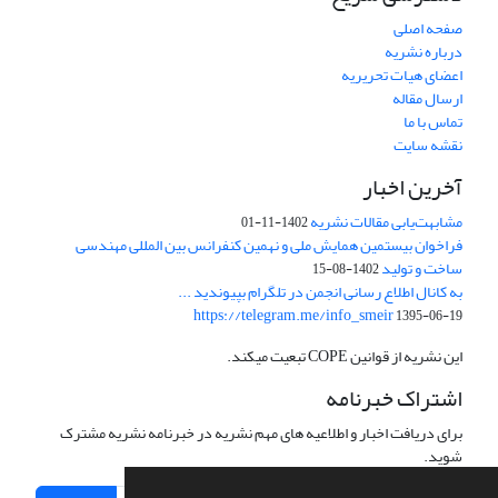
صفحه اصلی
درباره نشریه
اعضای هیات تحریریه
ارسال مقاله
تماس با ما
نقشه سایت
آخرین اخبار
مشابهت‌یابی مقالات نشریه
1402-11-01
فراخوان بیستمین همایش ملی و نهمین کنفرانس بین المللی مهندسی
ساخت و تولید
1402-08-15
به کانال اطلاع رسانی انجمن در تلگرام بپیوندید ...
https://telegram.me/info_smeir
1395-06-19
این نشریه از قوانین COPE تبعیت میکند.
اشتراک خبرنامه
برای دریافت اخبار و اطلاعیه های مهم نشریه در خبرنامه نشریه مشترک
شوید.