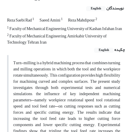
نویسندگان
English
1
1
2
Reza Saebi Rad
Saeed Amini
Reza Mahdipour
1
Faculty of Mechanical Engineering, University of Kashan, Isfahan, Iran
2
Faculty of Mechanical Engineering, Amirkabir University of
Technology, Tehran, Iran
چکیده
English
Turn-milling is a hybrid machining process that combines turning
and milling operations, in which both the tool and the workpiece
rotate simultaneously. This configuration provides high flexibility
for machining curved and complex surfaces. The present study
investigates, through both experimental tests and numerical
simulations, the influence of key independent machining
parameters—namely, workpiece rotational speed, tool rotational
speed, and tool feed rate—on cutting responses such as cutting
forces and specific cutting energy. The results indicate that
increasing the tool feed rate leads to higher cutting force
components and lower specific cutting energy. Experimental
findings show that tripling the tool feed rate increases the