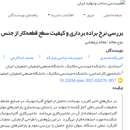
صفحه اصلی
مرور
اطلاعات نشریه
راهنمای نویسندگان
بررسی نرخ براده برداری و کیفیت سطح قطعه‌کار از جنس
نوع مقاله : مقاله پژوهشی
نویسندگان
2
2
1
امین‌اله محمدی
حمیدرضا عباسی مبارکه
محمد خداکرمی
1
استادیار، دانشکده مهندسی مکانیک، دانشگاه صنعتی اصفهان، اصفهان، ایران
2
دانشجوی کارشناسی، دانشکده مهندسی مکانیک، دانشگاه صنعتی اصفهان، اصفهان
10.22034/ijme.2023.420276.1857
چکیده
در سال‌های اخیر کاربرد نوسانات حاصل از امواج آلتراسونیک در صنایع مختلف به
تحقیقات گسترده‌ای آغاز گشته تا بتواند در راستای بهینه‌سازی پارامترهای موثر
آلتراسونیک، استفاده از آن در ماشین‌کاری می‌باشد. ماشین‌کاری آلتراسونیک یک
شکننده مورد استفاده قرار می‌گیرد. در این پژوهش با طراحی آزمایش، عملیات 
کارکرد عملی دستگاه، بتوان نتایج حاصل را بررسی نمود و پارامترهای بهینه‌