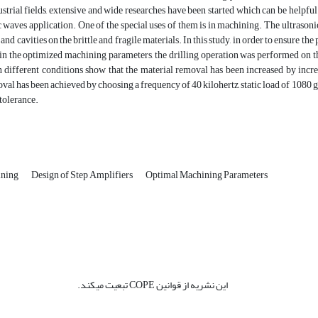
ustrial fields, extensive and wide researches have been started which can be helpf
c waves application. One of the special uses of them is in machining. The ultrason
and cavities on the brittle and fragile materials. In this study, in order to ensure the
in the optimized machining parameters, the drilling operation was performed on th
n different conditions show that the material removal has been increased by incr
val has been achieved by choosing a frequency of 40 kilohertz, static load of 1080 g
tolerance.
ining
Design of Step Amplifiers
Optimal Machining Parameters
این نشریه از قوانین COPE تبعیت میکند.