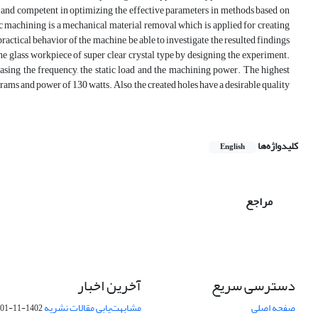
ul and competent in optimizing the effective parameters in methods based on
ic machining is a mechanical material removal which is applied for creating
 practical behavior of the machine, be able to investigate the resulted findings
e glass workpiece of super clear crystal type by designing the experiment.
easing the frequency, the static load and the machining power. The highest
rams and power of 130 watts. Also, the created holes have a desirable quality
کلیدواژه‌ها
English
مراجع
دسترسی سریع
آخرین اخبار
صفحه اصلی
مشابهت‌یابی مقالات نشریه
1402-11-01