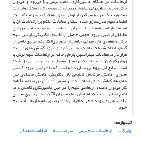
ارتعاشات در هنگام ماشین‌کاری، دقت برش بالا می‌رود و می‌توان
برش‌هایی با سطح نهایی صاف‌تر پدید آورد. سیم برش دستگاه وایرکات
به صورت یک تیر دو سر گیردار اویلر-برنولی متحرک با سرعت ثابت در
امتداد سیم مدل‌سازی شده است و معادلات حاکم بر ارتعاشات آن با
استفاده از اصل همیلتون استخراج شده است. سیم تحت تاثیر نیروهای
مختلفی از قبیل نیروی حجمی حاصل از تخلیه‌ی الکتریکی بار بین سیم
برش و قطعه‌ی کار، میرایی حاصل از مایع دی‌الکتریک، نیروی ناشی از
گرمای ایجاد شده در ناحیه‌ی ماشین‌کاری و نیروی کشش محوری سیم
قرار دارد. معادلات دیفرانسیل پاره‌ای حاکم بر ارتعاشات سیم برش با
روش گلرکین به معادلات دیفرانسیل معمولی تبدیل و سپس حل شده
است. نتایج این پژوهش نشان داده است که با افزایش نیروی کشش
محوری، کاهش فرکانس تخلیه‌ی بار الکتریکی، کاهش فاصله‌ی بین
هادی‌ها، کاهش دمای ایجاد شده در سیم و کمتر کردن ضخامت قطعه
کار می‌توان دامنه‌ی ارتعاشی سیم را در حین ماشین‌کاری کاهش داد.
نتایج نشان می‌دهد که افزایش دما به میزان 70 درجه در نیروی محوری
5/17 نیوتن می‌تواند منجر به افزایش 60 درصدی دامنه ارتعاشات سیم
شود.
کلیدواژه‌ها
وایرکات
ارتعاشات سیم برش
سرعت سیم
ضخامت قطعه کار