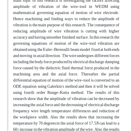
main topic of this research is investigating the factors affecting
amplitude of vibration of the wire-tool in WEDM using
mathematical governing equation of motion of wire electrode.
Hence, machining and finding ways to reduce the amplitude of
vibration is the main purpose of this research. The consequence of
reducing amplitude of wire vibration is cutting with higher
accuracy and having smoother finished surface. In this research, the
governing equations of motion of the wire-tool vibration are
obtained using the Euler-Bernoulli beam model, fixed at both ends
and moving in axial direction. The wire undergoes different forces
including the body force produced by electrical discharge, damping
force caused by the dielectric fluid, thermal force produced in the
machining area and the axial force. Thereafter, the partial
differential equation of motion of the wire-tool is converted to an
ODE equation using Galerkin's method and then it will be solved
using fourth order Runge-Kutta method. The results of this
research show that the amplitude of vibration can be decreased by
increasing the axial force and the decreasing of electrical discharge
frequency, wire length, temperature differences and reduction of
the workpiece width. Also, the results show that increasing the
temperature by 70 degrees in the axial force of 17.5
N
can lead to a
60% increase in the vibration amplitude of the wire. Also, the results