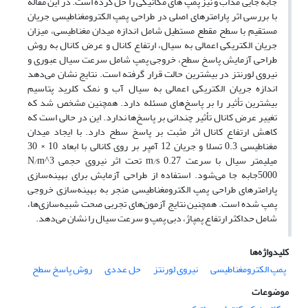
جابه جایی مذاب و نیز پمپ های مکانیکی را حل کرده است. در این مقاله
با بررسی اثر پارامترهای اصلی در طراحی پمپ الکترومغناطیسی جریان
مستقیم با سطح مقطع مستطیل شامل اندازه میدان مغناطیسی، میزان
جریان الکتریکی اعمالی به سیال، ارتفاع کانال و عرض کانال به روش
طراحی آزمایش پاسخ سطح، خروجی پمپ شامل سرعت سیال عبوری و
نیروی لورنتز در بیشترین حالت قرار گرفته است. نتایج نشان می‌دهد
اندازه جریان الکتریکی اعمالی به سیال آب و نمک کلرید پتاسیم
بیشترین تأثیر را بر پاسخ‌های مسئله دارد. همچنین مشخص شد که
تغییر عرض کانال تأثیر چندانی بر پاسخ‌ها ندارد. این در حالی است که
کاهش ارتفاع کانال اثر مثبت بر پاسخ سطح دارد. با ایجاد میدان
مغناطیسی 0.3 تسلا و جریان 12 آمپر بر روی کانالی با ابعاد 10 × 30
میلیمتر سیال با سرعت m⁄s 0.27 تحت اثر نیروی حجمی N⁄m^3
5000جابه جا می‌شود. استفاده از طراحی آزمایش برای بهینه‌سازی
پارامترهای طراحی پمپ الکترومغناطیسی منجر به بهینه‌سازی خروجی
پمپ‌ شده است. همچنین نتایج آزمون‌های تجربی صحت شبیه‌سازی‌ها،
شامل حداکثر ارتفاع پمپاژ، دبی پمپ و سرعت سیال را نشان می‌دهد.
کلیدواژه‌ها
پمپ الکترومغناطیسی
نیروی لورنتز
حل عددی
روش پاسخ سطح
موضوعات