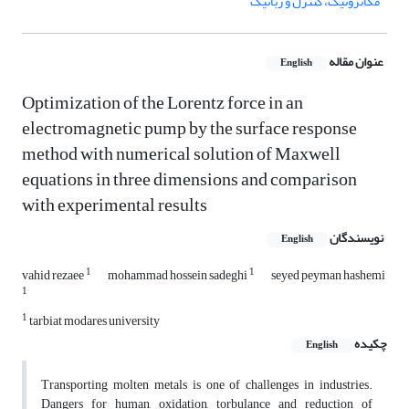
مکاترونیک، کنترل و رباتیک
عنوان مقاله
English
Optimization of the Lorentz force in an
electromagnetic pump by the surface response
method with numerical solution of Maxwell
equations in three dimensions and comparison
with experimental results
نویسندگان
English
1
1
vahid rezaee
mohammad hossein sadeghi
seyed peyman hashemi
1
1
tarbiat modares university
چکیده
English
Transporting molten metals is one of challenges in industries.
Dangers for human, oxidation, torbulance and reduction of