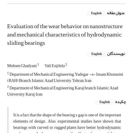
عنوان مقاله
English
Evaluation of the wear behavior on nanostructure
and mechanical characteristics of hydrodynamic
sliding bearings
نویسندگان
English
1
2
Mohsen Ghadyani
Vali Enjilela
1
Department of Mechanical Engineering, Yadegar - e- Imam Khomeini
(RAH) Branch, Islamic Azad University, Tehran, Iran
2
Department of Mechanical Engineering, Karaj branch, Islamic Azad
University, Karaj, Iran
چکیده
English
It is a fact that the shape of the bearing’s gap is one of the important
elements of design. Also, experimental studies have shown that
bearings with curved or rugged plates have better hydrodynamic