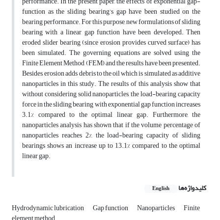
performance. In the present paper, the effects of exponential gap-
function as the sliding bearing’s gap have been studied on the
bearing performance. For this purpose, new formulations of sliding
bearing with a linear gap function have been developed. Then
eroded slider bearing (since erosion provides curved surface) has
been simulated. The governing equations are solved using the
Finite Element Method (FEM) and the results have been presented.
Besides, erosion adds debris to the oil which is simulated as additive
nanoparticles in this study. The results of this analysis show that
without considering solid nanoparticles, the load-bearing capacity
force in the sliding bearing with exponential gap function increases
3.1% compared to the optimal linear gap. Furthermore, the
nanoparticles analysis has shown that if the volume percentage of
nanoparticles reaches 2%, the load-bearing capacity of sliding
bearings shows an increase up to 13.1% compared to the optimal
linear gap.
کلیدواژه‌ها
English
Hydrodynamic lubrication
Gap function
Nanoparticles
Finite
element method