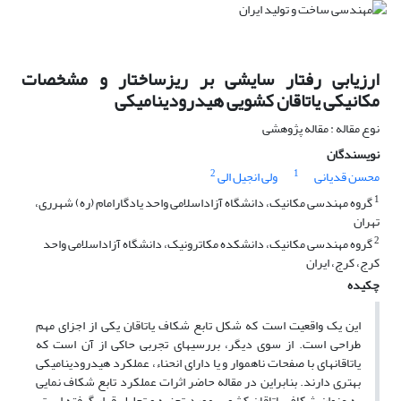
ارزیابی رفتار سایشی بر ریزساختار و مشخصات
مکانیکی یاتاقان‎ کشویی هیدرودینامیکی
نوع مقاله : مقاله پژوهشی
نویسندگان
2
1
محسن قدیانی
ولی انجیل الی
1
گروه مهندسی مکانیک، دانشگاه آزاداسلامی واحد یادگارامام (ره) شهرری،
تهران
2
گروه مهندسی مکانیک، دانشکده مکاترونیک، دانشگاه آزاداسلامی واحد
کرج، کرج، ایران
چکیده
این یک واقعیت است که شکل تابع شکاف یاتاقان یکی از اجزای مهم
طراحی است. از سوی دیگر، بررسی‎های تجربی حاکی از آن است که
یاتاقان‎های با صفحات ناهموار و یا دارای انحناء، عملکرد هیدرودینامیکی
بهتری دارند. بنابراین در مقاله حاضر اثرات عملکرد تابع شکاف نمایی
به عنوان شکاف یاتاقان کشویی مورد تجزیه و تحلیل قرار گرفته است.