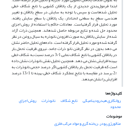
ابتدا فرمول‌بندی جدیدی از یک یاتاقان کشویی با تابع شکاف خطی
تحلیل شده‎است و سپس با توجه به سایش در سطح یاتاقان و تغییر
هندسی سطح به سطحی انحنادار، یک یاتاقان با سطح سایش یافته،
مورد تحلیل قرار گرفته‎است. معادلات حاکم با استفاده از روش اجزای
محدود حل شده و نتایج مربوطه حاصل شده‎اند. همچنین ذرات آزاد
شده از سایش یاتاقان به صورت افزودن نانوذره به سیال روغن در نظر
گرفته شده و مورد تحلیل قرار گرفته ‏است. داده‌های تحلیل حاضر نشان
می‏ دهد بدون در نظر گرفتن نانو ذرات جامد، نیروی ظرفیت تحمل بار
در یاتاقان کشویی با تابع شکاف نمایی 3/1 درصد نسبت به شکاف خطی
بهینه افزایش نشان می‏ دهد. همچنین تحلیل نقش نانوذرات نشان داده
است که ظرفیت تحمل بار یاتاقان کشویی اگر درصد حجمی نانوذرات به
%2 برسد در مقایسه با نتایج عملکرد شکاف خطی بهینه تا 13/1 درصد
افزایش را نشان می‎دهد.
کلیدواژه‌ها
روانکاری هیدرودینامیکی
تابع شکاف
نانوذرات
روش اجزای
محدود
موضوعات
متالورژی پودر، ریخته گری و مواد مرکب فلزی