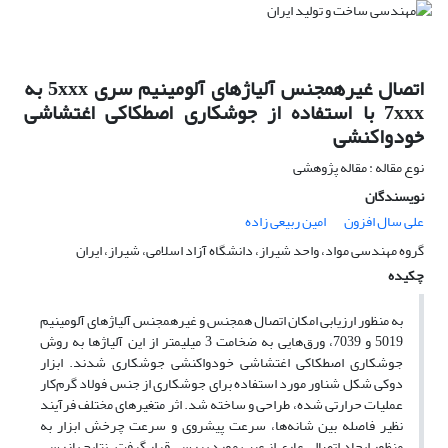
اتصال غیرهمجنس آلیاژهای آلومینیم سری 5xxx به
7xxx با استفاده از جوشکاری اصطکاکی اغتشاشی
خودواکنشی
نوع مقاله : مقاله پژوهشی
نویسندگان
علی سال افزون
امین ربیعی زاده
گروه مهندسی مواد، واحد شیراز، دانشگاه آزاد اسلامی، شیراز، ایران
چکیده
به منظور ارزیابی امکان اتصال همجنس و غیرهمجنس آلیاژهای آلومینیم
5019 و 7039، ورق‌هایی به ضخامت 3 میلیمتر از این آلیاژها به روش
جوشکاری اصطکاکی اغتشاشی خودواکنشی جوشکاری شدند. ابزار
دوکی شکل شناور مورد استفاده برای جوشکاری از جنس فولاد گرم‌کار
عملیات حرارتی شده، طراحی و ساخته شد. اثر متغیرهای مختلف فرآیند
نظیر فاصله بین شانه‌ها، سرعت پیشروی و سرعت چرخش ابزار به
منظور ایجاد اتصالی عاری از عیب مورد بررسی قرار گرفت. نتایج بازرسی