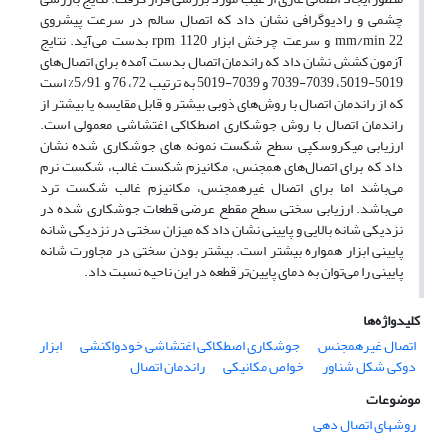
چشمی و رادیوگرافی نشان داد که اتصال سالم در سرعت پیشروی
mm/min 22 و سرعت چرخش ابزار rpm 1120 بدست می‌آید. نتایج
آزمون کشش نشان داد که راندمان اتصال بدست آمده برای اتصال‌های
5019-5019، 7039-7039 و 7039-5019 به ترتیب 72، 76 و 5/91% است
که از راندمان اتصال با روش‌های ذوبی بیشتر و قابل مقایسه یا بیشتر از
راندمان اتصال با روش جوشکاری اصطکاکی اغتشاشی معمولی است.
ارزیابی میکروسکپی سطح شکست نمونه های جوشکاری شده نشان
داد که برای اتصال‌های همجنس، مکانیزم شکست غالب، شکست نرم
می‌باشد اما برای اتصال غیرهمجنس، مکانیزم غالب شکست ترد
می‌باشد. ارزیابی سختی سطح مقطع عرضی قطعات جوشکاری شده در
نزدیکی شانه بالایی و پایینی نشان داد که میزان سختی در نزدیکی شانه
پایینی ابزار همواره بیشتر است. بیشتر بودن سختی در مجاورت شانه
پایینی را می‌توان به دمای پایین‌تر قطعه در این ناحیه نسبت داد.
کلیدواژه‌ها
اتصال غیرهمجنس
جوشکاری اصطکاکی اغتشاشی خودواکنشی
ابزار
دوکی شکل شناور
خواص مکانیکی
راندمان اتصال
موضوعات
روشهای اتصال دهی