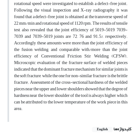
rotational speed were investigated to establish a defect-free joint.
Following the visual inspection and X-ray radiography, it was
found that a defect-free joint is obtained at the transverse speed of
22 mm/min and rotational speed of 1120 rpm. The results of tensile
test, also, revealed that the joint efficiency of 5019-5019, 7039-
7039 and 7039-5019 joints are 72, 76 and 91.5%, respectively.
Accordingly, these amounts were more than the joint efficiency of
the fusion welding, and comparable with/more than the joint
efficiency of Conventional Friction Stir Welding (CFSW).
Microscopic evaluation of the fracture surface of welded pieces
indicated that the dominant fracture mechanism for similar joints is
the soft fracture, while the one for non-similar fracture is the brittle
fracture. Assessment of the cross-sectional hardness of the welded
pieces near the upper and lower shoulders showed that the degree of
hardness near the lower shoulder of the tool is always higher, which
can be attributed to the lower temperature of the work piece in this
area.
کلیدواژه‌ها
English