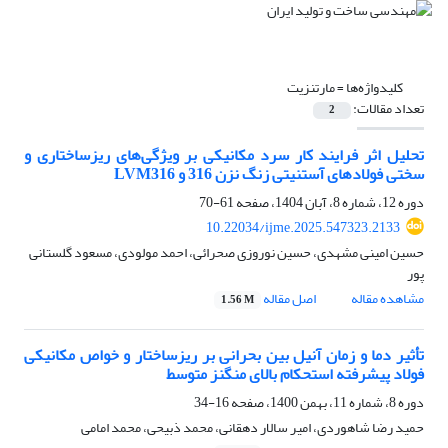
کلیدواژه‌ها =
مارتنزیت
تعداد مقالات:
2
تحلیل اثر فرایند کار سرد مکانیکی بر ویژگی‌های ریزساختاری و
سختی فولادهای آستنیتی زنگ نزن 316 و LVM316
دوره 12، شماره 8، آبان 1404، صفحه
61-70
10.22034/ijme.2025.547323.2133
حسین امینی مشهدی، حسین نوروزی صحرائی، احمد مولودی، مسعود گلستانی
پور
مشاهده مقاله
اصل مقاله
1.56 M
تأثیر دما و زمان آنیل بین بحرانی بر ریزساختار و خواص مکانیکی
فولاد پیشرفته‌ استحکام بالای منگنز متوسط
دوره 8، شماره 11، بهمن 1400، صفحه
16-34
حمید رضا شاهوردی، امیر سالار دهقانی، محمد ذبیحی، محمد امامی