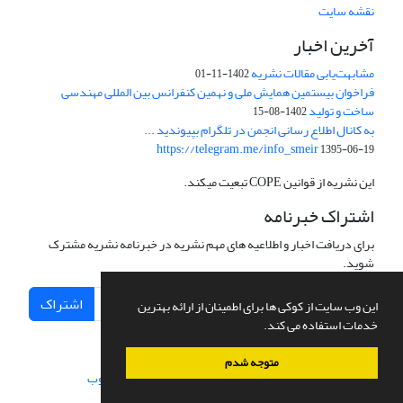
نقشه سایت
آخرین اخبار
مشابهت‌یابی مقالات نشریه
1402-11-01
فراخوان بیستمین همایش ملی و نهمین کنفرانس بین المللی مهندسی
ساخت و تولید
1402-08-15
به کانال اطلاع رسانی انجمن در تلگرام بپیوندید ...
https://telegram.me/info_smeir
1395-06-19
این نشریه از قوانین COPE تبعیت میکند.
اشتراک خبرنامه
برای دریافت اخبار و اطلاعیه های مهم نشریه در خبرنامه نشریه مشترک
شوید.
اشتراک
این وب سایت از کوکی ها برای اطمینان از ارائه بهترین
خدمات استفاده می کند.
متوجه شدم
سامانه مدیریت نشریات علمی.
طراحی و پیاده سازی از
سیناوب