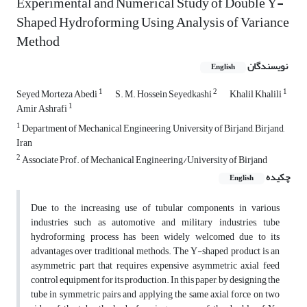
Experimental and Numerical Study of Double Y-
Shaped Hydroforming Using Analysis of Variance
Method
نویسندگان
English
1
2
1
Seyed Morteza Abedi
S. M. Hossein Seyedkashi
Khalil Khalili
1
Amir Ashrafi
1
Department of Mechanical Engineering, University of Birjand, Birjand,
Iran
2
Associate Prof. of Mechanical Engineering/University of Birjand
چکیده
English
Due to the increasing use of tubular components in various
industries such as automotive and military industries, tube
hydroforming process has been widely welcomed due to its
advantages over traditional methods. The Y-shaped product is an
asymmetric part that requires expensive asymmetric axial feed
control equipment for its production. In this paper, by designing the
tube in symmetric pairs and applying the same axial force on two