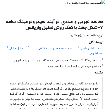
مطالعه تجربی و عددی فرآیند هیدروفرمینگ قطعه
Y-شکل جفت با کمک روش تحلیل واریانس
نوع مقاله : مقاله پژوهشی
نویسندگان
1
2
1
سیدمرتضی عابدی
سیدمحمدحسین سیدکاشی
خلیل خلیلی
1
امیر اشرفی
1
مهندسی مکانیک، دانشکده مهندسی، دانشگاه بیرجند، بیرجند، ایران
2
دانشیار مهندسی مکانیک/دانشگاه بیرجند
چکیده
با توجه به کاربرد روز‌افزون قطعات لوله‌ای در صنایع مختلف از جمله
خودرو‌سازی و صنایع نظامی، فرآیند هیدروفرمینگ لوله به علت مزایایی
که نسبت به روش‌های سنتی دارد، بسیار مورد استقبال قرار گرفته
است. قطعه Y-شکل، یک سه‌راهی نامتقارن است که نیاز به تجهیزات
گران‌قیمت برای کنترل تغذیه محوری نامتقارن دارد. در این مقاله با
طراحی قطعه بصورت جفت متقارن و اعمال نیروی محوری یکسان در دو