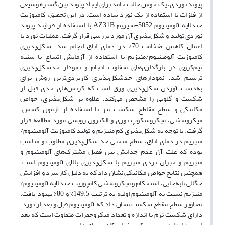
پیوند نوردی، یک جوش حالت جامد برای ایجاد پیوند بین گستره وسیعی
از فلزات با استفاده از یک نورد ساده است. در این تحقیق، کامپوزیت
چندلایه آلومینیوم 5052-منیزیم AZ31B با استفاده از فرآیند پیوند
نوردی تولید و شکل‌پذیری آن‌ مورد بررسی قرار گرفت. عملیات نورد با
اعمال کاهش ضخامت 70% در دمای اتاق انجام شد. شکل‌پذیری
کامپوزیت آلومینیوم/منیزیم با استفاده از آزمایش اتساع با سنبه
نیم‌کروی در بارگذاری‌های متفاوت انجام و نمودار حدشکل‌پذیری
ترسیم شد. نمودارهای حدشکل‌پذیری کاربردی‌ترین روش برای
به‌دست آوردن شکل‌پذیری ورق است که کرنش‌های حدی قبل از
شکست و گلویی را مشخص می‌کند. علاوه بر شکل‌پذیری، خواص
مکانیکی و سطح مقاطع شکست نیز با استفاده از آزمون کشش،
میکروسختی، میکروسکوپ نوری و الکترون روبشی مورد مطالعه قرار
گرفت. با توجه به شکل‌پذیری کم منیزیم و تولید کامپوزیت آلومینیوم/
منیزیم در دمای اتاق، سطح منحنی حد شکل‌پذیری مطلوب و مناسب
بوده که علت آن عدم جدایش بین فصل مشترک‌های آلومینیوم و
منیزیم و جبران تردی منیزیم با شکل‌پذیری بالای آلومینیوم است.
همچنین نتایج خواص مکانیکی نشان داد که به دلیل کارسرد و افزایش
چگالی نابه‌جایی، استحکام و میکروسختی کامپوزیت چندلایه آلومینیوم/
منیزیم نسبت به آلومینیوم اولیه به ترتیب 149.5% و 80% بهبود یافت.
تصاویر سطح مقطع شکست نشان داد که آلومینیوم قبل و بعد از نورد،
دارای شکست نرم با اندازه و تعداد میکروحفرات متفاوت است که بعد