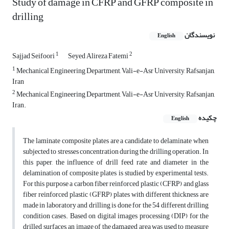
Study of damage in CFRP and GFRP composite in
drilling
نویسندگان
English
1
2
Sajjad Seifoori
Seyed Alireza Fatemi
1
Mechanical Engineering Department, Vali-e-Asr University, Rafsanjan,
Iran
2
Mechanical Engineering Department, Vali-e-Asr University, Rafsanjan,
Iran.
چکیده
English
The laminate composite plates are a candidate to delaminate when
subjected to stresses concentration during the drilling operation. In
this paper, the influence of drill feed rate and diameter in the
delamination of composite plates is studied by experimental tests.
For this purpose a carbon fiber reinforced plastic (CFRP) and glass
fiber reinforced plastic (GFRP) plates with different thickness are
made in laboratory and drilling is done for the 54 different drilling
condition cases. Based on digital images processing (DIP) for the
drilled surfaces, an image of the damaged area was used to measure