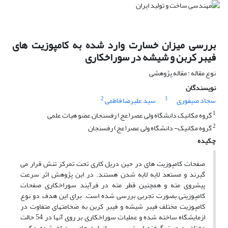
بررسی میزان خسارت وارد شده به کامپوزیت های
فیبر کربن و شیشه در سوراخکاری
نوع مقاله : مقاله پژوهشی
نویسندگان
2
1
سجاد صیفوری
سید علیرضا فاطمی
1
گروه مکانیک دانشگاه ولی عصر(عج) رفسنجان عضو هیات علمی
2
گروه مکانیک- دانشگاه ولی عصر(عج) رفسنجان
چکیده
صفحات کامپوزیت های در حین دریل کاری تحت تمرکز تنش قرار می
گیرند و مستعد لایه لایه شدن هستند. در این پژوهش اثر سرعت
پیشروی مته و همچنین قطر مته در فرآیند سوراخکاری صفحات
کامپوزیتی بصورت تجربی بررسی شده است. برای این هدف دو نوع
کامپوزیت مختلف فیبر شیشه و فیبر کربن به ضخامتهای متفاوت در
ازمایشگاه ساخته شده و عملیات سوراخکاری بر روی آنها در 54 حالت
مختلف صورت گرفته است. سپس از لبه های سوراخ شده عکس