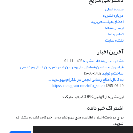
صفحه اصلی
درباره نشریه
اعضای هیات تحریریه
ارسال مقاله
تماس با ما
نقشه سایت
آخرین اخبار
مشابهت‌یابی مقالات نشریه
1402-11-01
فراخوان بیستمین همایش ملی و نهمین کنفرانس بین المللی مهندسی
ساخت و تولید
1402-08-15
به کانال اطلاع رسانی انجمن در تلگرام بپیوندید ...
https://telegram.me/info_smeir
1395-06-19
این نشریه از قوانین COPE تبعیت میکند.
اشتراک خبرنامه
برای دریافت اخبار و اطلاعیه های مهم نشریه در خبرنامه نشریه مشترک
شوید.