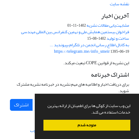
نقشه سایت
آخرین اخبار
مشابهت‌یابی مقالات نشریه
1402-11-01
فراخوان بیستمین همایش ملی و نهمین کنفرانس بین المللی مهندسی
ساخت و تولید
1402-08-15
به کانال اطلاع رسانی انجمن در تلگرام بپیوندید ...
https://telegram.me/info_smeir
1395-06-19
این نشریه از قوانین COPE تبعیت میکند.
اشتراک خبرنامه
برای دریافت اخبار و اطلاعیه های مهم نشریه در خبرنامه نشریه مشترک
شوید.
اشتراک
این وب سایت از کوکی ها برای اطمینان از ارائه بهترین
خدمات استفاده می کند.
متوجه شدم
سامانه مدیریت نشریات علمی.
طراحی و پیاده سازی از
سیناوب