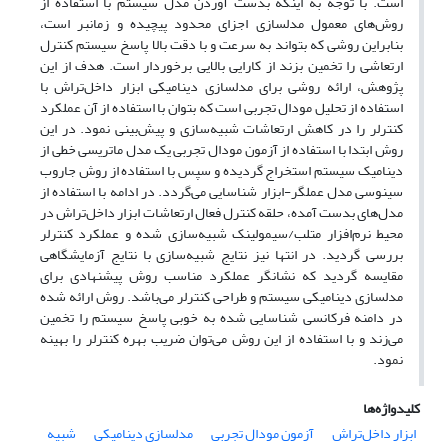
است. با توجه به اینکه بدست آوردن مدل سیستم با استفاده از
روش‌های معمول مدلسازی اجزای محدود پیچیده و زمانبر است،
بنابراین روشی که بتواند به سرعت و با دقت بالا پاسخ سیستم کنترل
ارتعاشی را تخمین بزند از کارایی بالایی برخوردار است. هدف از این
پژوهش، ارائه روشی برای مدلسازی دینامیکی ابزار داخل‌تراش با
استفاده از تحلیل مودال تجربی است که بتوان با استفاده از آن عملکرد
کنترلر را در کاهش ارتعاشات شبیه‌سازی و پیش‌بینی نمود. در این
روش ابتدا با استفاده از آزمون مودال تجربی یک مدل ماتریسی خطی از
دینامیک سیستم استخراج گردیده و سپس با استفاده از روش جاروب
سینوسی مدل عملگر-ابزار شناسایی می‌گردد. در ادامه با استفاده از
مدل‌های بدست آمده، حلقه کنترل فعال ارتعاشات ابزار داخل‌تراش در
محیط نرم‌افزار متلب/سیمولینک شبیه‌سازی شده و عملکرد کنترلر
بررسی گردید. در انتها نیز نتایج شبیه‌سازی با نتایج آزمایشگاهی
مقایسه گردید که نشانگر عملکرد مناسب روش پیشنهادی برای
مدلسازی دینامیکی سیستم و طراحی کنترلر می‌باشد. روش ارائه شده
در دامنه فرکانسی شناسایی شده به خوبی پاسخ سیستم را تخمین
می‌زند و با استفاده از این روش می‌توان ضریب بهره کنترلر را بهینه
نمود.
کلیدواژه‌ها
ابزار داخل‌تراش
آزمون مودال تجربی
مدلسازی دینامیکی
شبیه