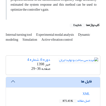
estimated the system response, and this method can be used to
optimize the controller's gain.
کلیدواژه‌ها
English
Internal turning tool
Experimental modal analysis
Dynamic
modeling
Simulation
Active vibration control
دوره 6، شماره 4
مهر 1398
صفحه
29-36
فایل ها
XML
اصل مقاله
875.43 K