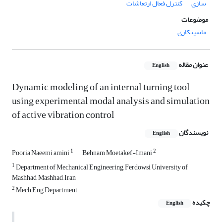
سازی
کنترل فعال ارتعاشات
موضوعات
ماشینکاری
عنوان مقاله
English
Dynamic modeling of an internal turning tool
using experimental modal analysis and simulation
of active vibration control
نویسندگان
English
1
2
Pooria Naeemi amini
Behnam Moetakef-Imani
1
Department of Mechanical Engineering, Ferdowsi University of
Mashhad, Mashhad, Iran
2
Mech Eng Department
چکیده
English