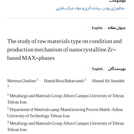
موضوعات
متالورژی پودر، ریخته گری و مواد مرکب فلزی
عنوان مقاله
English
The study of raw materials type on condition and
production mechanism of nanocrystalline Zr-
based MAX-phases
نویسندگان
English
1
2
Morteza Ghadimi
Hamid Reza Baharvandi
Ahmad Ali Amadeh
3
1
Metallurgy and Materials Group, Alborz Campus, University of Tehran,
Tehran, Iran
2
Department of Materials &amp; Manufacturing Process, Malek-Ashtar
University of Technology, Tehran, Iran
3
Metallurgy and Materials Group, Alborz Campus, University of Tehran,
Tehran, Iran