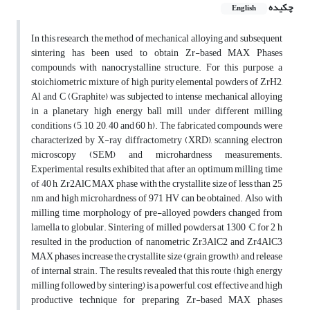
چکیده
English
In this research, the method of mechanical alloying and subsequent
sintering has been used to obtain Zr-based MAX Phases
compounds with nanocrystalline structure. For this purpose, a
stoichiometric mixture of high purity elemental powders of ZrH2,
Al and C (Graphite) was subjected to intense mechanical alloying
in a planetary high energy ball mill under different milling
conditions (5, 10, 20, 40 and 60 h). The fabricated compounds were
characterized by X-ray diffractometry (XRD), scanning electron
microscopy (SEM) and microhardness measurements.
Experimental results exhibited that after an optimum milling time
of 40 h, Zr2AlC MAX phase with the crystallite size of less than 25
nm and high microhardness of 971 HV can be obtained. Also with
milling time, morphology of pre-alloyed powders changed from
lamella to globular. Sintering of milled powders at 1300 °C for 2 h
resulted in the production of nanometric Zr3AlC2 and Zr4AlC3
MAX phases, increase the crystallite size (grain growth), and release
of internal strain. The results revealed that this route (high energy
milling followed by sintering) is a powerful, cost effective and high
productive technique for preparing Zr-based MAX phases