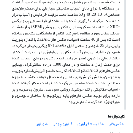
نسبت شیمیایی مشخص شامل هیدرید زیرکونیم، آلومینیم و گرافیت
در دستگاه با انرژی بالای آسیاب مکانیکی سیاره‌ای برای مدت‌زمان‌های
مشخص (5، 10، 20، 40 و 60 ساعت) تحت فرآیند خردایش و آسیاب قرار
داده شد. ترکیبات فرآوری شده با استفاده از طیف‌سنجی پرتو ایکس
(XRD)، مشاهدات میکروسکوپ الکترونی روبشی (SEM) و آزمایشات
سختی سنجی مورد مطالعه واقع شد. نتایج آزمایشگاهی مشخص ساخته
است که پس از 40 ساعت آسیاب؛ مکس فاز Zr2AlC با اندازه بلوریت
پایین‌تر از 25 نانومتر و سختی قابل ملاحظه 971 ویکرز پدیدار می‌گردد.
همچنین با افزایش زمان آسیاب کاری مورفولوژی ذرات تولید شده از
حالت لایه‌ای به کروی تغییر می‌یابد. تف جوشی پودرهای آسیاب شده
برای مدت زمان 2 ساعت و در دمای 1300 درجه سانتی‌گراد، پیدایی
مکس فازهای Zr3AlC2 و Zr4AlC3؛ رشد دانه و افزایش اندازه بلوریت
و همچنین رهایش کرنش‌های داخلی را به دنبال خواهد داشت. با توجه
به نتایج به‌دست‌آمده مشخص می‌گردد که فرآیند به کار گرفته شده
(آسیاب مکانیکی و تف جوشی)، روشی سودمند، مقرون به‌صرفه و پر
بازده برای تولید مکس فازهای پایه زیرکونیم با ساختار نانومتری و
مورفولوژی همگن به شمار می‌رود.
کلیدواژه‌ها
مکس فاز
مکانیسم فرآوری
فنّاوری پودر
نانوبلور