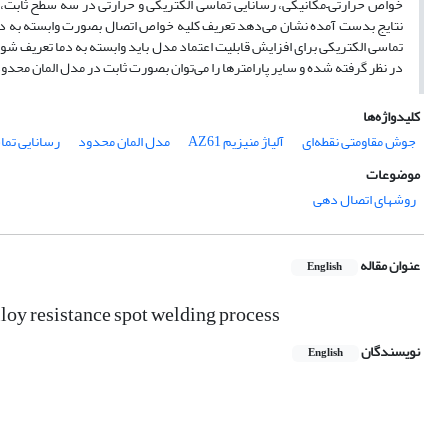
خواص حرارتی–مکانیکی، رسانایی تماسی الکتریکی و حرارتی در سه سطح ثابت، خ
نتایج بدست آمده نشان می‌دهد تعریف کلیه خواص اتصال بصورت وابسته به دما 
تماسی الکتریکی برای افزایش قابلیت اعتماد مدل باید وابسته به دما تعریف
در نظر گرفته شده و سایر پارامترها را می‌توان بصورت ثابت در مدل المان محدو
کلیدواژه‌ها
جوش مقاومتی نقطه‌ای
آلیاژ منیزیم AZ61
مدل المان محدود
رسانایی تما
موضوعات
روشهای اتصال دهی
عنوان مقاله
English
lloy resistance spot welding process
نویسندگان
English