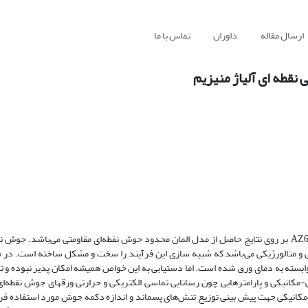
ارسال مقاله
داوران
تماس با ما
نقطه ای آلیاژ منیزیم
هدف از این مطالعه بررسی نحوه تاثیر خواص مکانیکی و حرارتی آلیاژ منیزیم AZ61 بر روی نتایج حاصل از مدل المان محدود جوش نقطه‌ای مقاومتی می‌ب
کی و متالورژیکی می‌باشد که شبیه سازی این فرآیند را سخت و مشکل ساخته است. در 
بسته به دمای ورق شده است. اما دستیابی به این خواص همیشه امکان پذیر نبوده و 
تی-مکانیکی و پارامترهایی چون رسانایی تماسی الکتریکی و حرارتی ورقهای جوش نقطه‌ا
مکانیکی جهت پیش بینی توزیع تنش‌های پسماند و اندازه دکمه جوش مورد استفاده قر