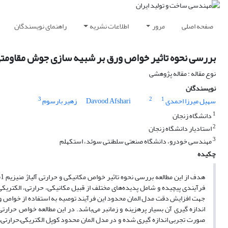
صفحه اصلی
مرور
اطلاعات نشریه
راهنمای نویسندگان
بررسی نحوه تاثیر خواص ورق بر شبیه سازی جوش مقاومتی 
نوع مقاله : مقاله پژوهشی
نویسندگان
3
2
1
سهیل میرزا احمدی
Davood Afshari
زهیر بارسوم
1
دانشگاه زنجان
2
استادیار دانشگاه زنجان
3
مهندسی خودرو، دانشگاه صنعتی سلطنتی سوئد، استکهلم
چکیده
فرآیندی پیچیده و شامل پدیده‌های مختلف از قبیل مکانیکی، حرارتی، الکتری
جهت افزایش دقت مدل المان محدود این فرآیند توصیه به استفاده از خواص وا
اندازه گیری آن بسیار پرهزینه و زمانبر می‌باشد. در این مطالعه خواص حرار
صورت تجربی اندازه گیری شده و در مدل المان محدود کوپل الکتریکی–حرارتی–