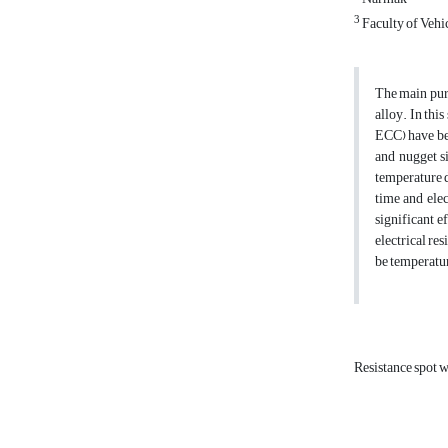
3
Faculty of Vehi
The main purp
alloy. In th
ECC) have bee
and nugget s
temperature d
time and elec
significant e
electrical re
be temperatur
Resistance spot 