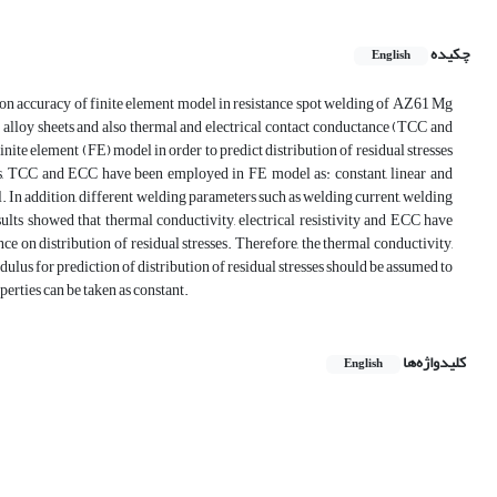
چکیده
English
s on accuracy of finite element model in resistance spot welding of AZ61 Mg
lloy sheets and also thermal and electrical contact conductance (TCC and
te element (FE) model in order to predict distribution of residual stresses
s, TCC and ECC have been employed in FE model as: constant, linear and
. In addition, different welding parameters such as welding current, welding
ults showed that thermal conductivity, electrical resistivity and ECC have
ce on distribution of residual stresses. Therefore, the thermal conductivity,
dulus for prediction of distribution of residual stresses should be assumed to
rties can be taken as constant.
کلیدواژه‌ها
English