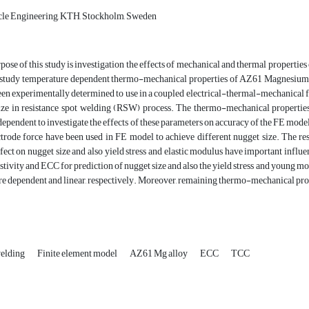
cle Engineering, KTH, Stockholm, Sweden
ose of this study is investigation the effects of mechanical and thermal propertie
is study temperature dependent thermo-mechanical properties of AZ61 Magnesium a
n experimentally determined to use in a coupled electrical-thermal-mechanical fini
ize in resistance spot welding (RSW) process. The thermo-mechanical propertie
ependent to investigate the effects of these parameters on accuracy of the FE model
trode force have been used in FE model to achieve different nugget size. The res
ffect on nugget size and also yield stress and elastic modulus have important influen
sistivity and ECC for prediction of nugget size and also the yield stress and young mo
e dependent and linear, respectively. Moreover, remaining thermo-mechanical prope
welding
Finite element model
AZ61 Mg alloy
ECC
TCC