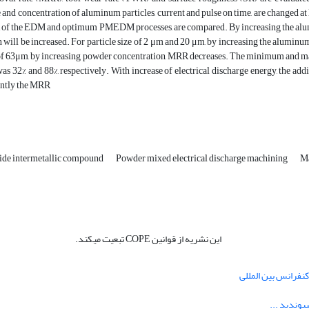
and concentration of aluminum particles, current and pulse on time, are changed at 
 of the EDM and optimum PMEDM processes, are compared. By increasing the alumi
n will be increased. For particle size of 2 μm and 20 μm, by increasing the aluminu
e of 63μm, by increasing powder concentration, MRR decreases. The minimum 
32% and 88%, respectively. With increase of electrical discharge energy, the add
ntly the MRR
ide intermetallic compound
Powder mixed electrical discharge machining
Ma
این نشریه از قوانین COPE تبعیت میکند.
نفرانس بین المللی
یوندید ...