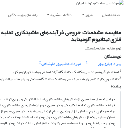
صفحه اصلی
مرور
اطلاعات نشریه
راهنمای نویسندگان
مقایسه مشخصات خروجی فرآیندهای ماشینکاری تخلیه الک
فلزی تیتانیوم آلومیناید
نوع مقاله : مقاله پژوهشی
نویسندگان
2
1
بهزاد جباری پور
مهرداد مطلب پور علیشاهی
1
استادیار گروه مهندسی مکانیک، دانشگاه آزاد اسلامی، واحد تهران مرکزی
2
دانشجوی کارشناسی ارشد مهندسی مکانیک، دانشگاه صنعتی خواجه نصیرالدین 
چکیده
در این تحقیق سه سری آزمایش‌های ماشینکاری تخلیه الکتریکی بر روی ترکیب بین‌
فرآیند ماشینکاری تخلیه الکتریکی و در سری دوم آزمایش‌های ماشینکاری با
براده‌برداری، نرخ سایش ابزار و زبری سطح ارزیابی می‌شوند. در سری سوم آزمای
همان سطوحی که آزمایش‌های ماشینکاری بدون پودر انجام شده بودند، تغییر داده 
پودر و همراه با پودر بهینه مقایسه می‌شوند. با افزایش غلظت ذرات پودر آلومی