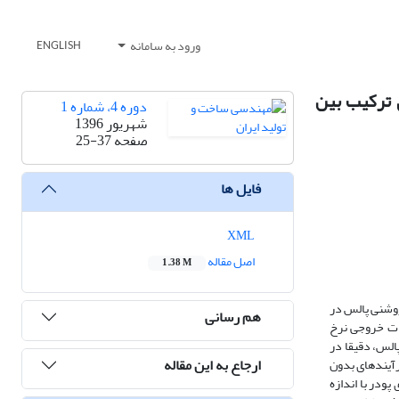
ورود به سامانه
ENGLISH
 ترکیب بین
دوره 4، شماره 1
شهریور 1396
صفحه
25-37
فایل ها
XML
اصل مقاله
1.38 M
 روشنی پالس در
هم رسانی
صات خروجی نرخ
الس، دقیقا در
ارجاع به این مقاله
رآیندهای بدون
پودر با اندازه