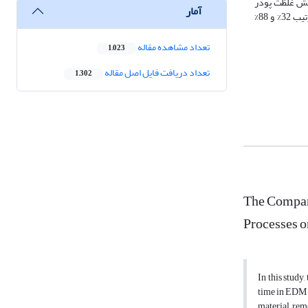
، نرخ براده‌برداری ابتدا افزایش و سپس کاهش می‌یابد، در حالی که برای اندازه ذرات µm 63، با افزایش غلظت پودر
آمار
آلومینیوم، نرخ براده‌برداری کاهش می‌یابد. حداقل و حداکثر افزایش نرخ براده‌برداری در شرایط بهینه فرآیند همراه با پودر در مقایسه با فرآیند بدون پودر به ترتیب 32% و 88%
تعداد مشاهده مقاله
1,023
تعداد دریافت فایل اصل مقاله
1,302
The Compar
Processes 
In this study
time in EDM p
material rem