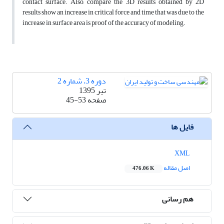
contact surface. Also, compare the 3D results obtained by 2D
results show an increase in critical force and time that was due to the
increase in surface area is proof of the accuracy of modeling.
دوره 3، شماره 2
تیر 1395
صفحه
45-53
فایل ها
XML
اصل مقاله
476.06 K
هم رسانی