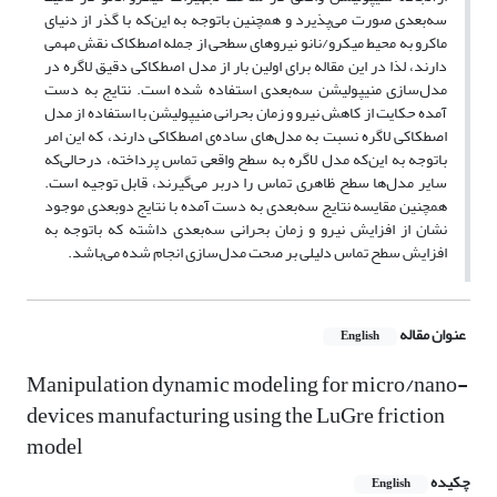
سه‌بعدی صورت می‌پذیرد و همچنین باتوجه به این‌که با گذر از دنیای
ماکرو به محیط میکرو/نانو نیروهای سطحی از جمله اصطکاک نقش مهمی
دارند، لذا در این مقاله برای اولین بار از مدل اصطکاکی دقیق لاگره در
مدل‌سازی منیپولیشن سه‌بعدی استفاده شده است. نتایج به دست
آمده حکایت از کاهش نیرو و زمان بحرانی منیپولیشن با استفاده از مدل
اصطکاکی لاگره نسبت به مدل‌های ساده‌ی اصطکاکی دارند، که این امر
باتوجه به این‌که مدل لاگره به سطح واقعی تماس پرداخته، درحالی‌که
سایر مدل‌ها سطح ظاهری تماس را دربر می‌گیرند، قابل توجیه است.
همچنین مقایسه‌ نتایج سه‌بعدی به دست آمده با نتایج دوبعدی موجود
نشان از افزایش نیرو و زمان بحرانی سه‌بعدی داشته که باتوجه به
افزایش سطح تماس دلیلی بر صحت مدل‌سازی انجام شده می‌باشد.
عنوان مقاله
English
Manipulation dynamic modeling for micro/nano-
devices manufacturing using the LuGre friction
model
چکیده
English