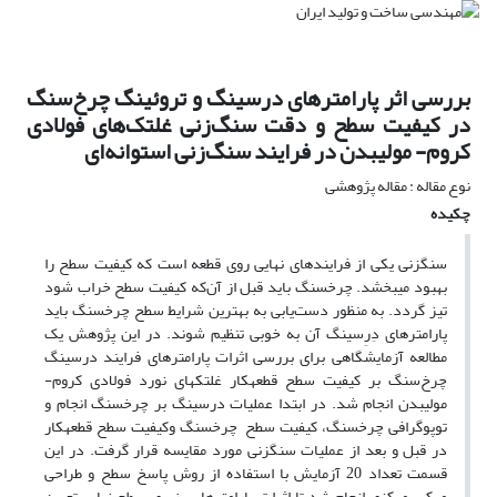
بررسی اثر پارامترهای درسینگ و تروئینگ چرخ‌سنگ
در کیفیت سطح و دقت سنگ‌زنی غلتک‌های فولادی
کروم- مولیبدن در فرایند سنگ‌زنی استوانه‌ای
نوع مقاله : مقاله پژوهشی
چکیده
سنگ­زنی یکی از فرایندهای نهایی روی قطعه است که کیفیت سطح را
بهبود می­بخشد. چرخ­سنگ باید قبل از آن
که کیفیت سطح خراب شود
تیز گردد. به منظور دست
یابی به بهترین شرایط سطح چرخ­سنگ باید
پارامترهای دِرِسینگ آن به خوبی تنظیم شوند. در این پژوهش یک
مطالعه آزمایشگاهی برای بررسی اثرات پارامترهای فرایند درسینگ
چرخ
­سنگ بر کیفیت سطح قطعه­کار غلتک­های نورد فولادی کروم-
مولیبدن انجام شد. در ابتدا عملیات درسینگ بر چرخ­سنگ انجام و
توپوگرافی چرخ­سنگ، کیفیت سطح چرخ­سنگ وکیفیت سطح قطعه­کار
در قبل و بعد از عملیات سنگ­زنی مورد مقایسه قرار گرفت. در این
قسمت تعداد 20 آزمایش با استفاده از روش پاسخ سطح و طراحی
مرکب­ مرکزی انجام شد تا اثرات پارامترها بر زبری سطح نهایی تعیین