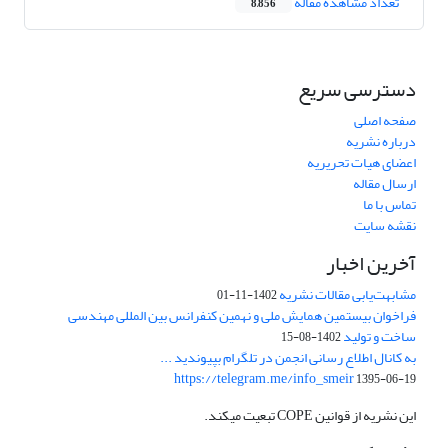
تعداد مشاهده مقاله
8,856
دسترسی سریع
صفحه اصلی
درباره نشریه
اعضای هیات تحریریه
ارسال مقاله
تماس با ما
نقشه سایت
آخرین اخبار
مشابهت‌یابی مقالات نشریه
1402-11-01
فراخوان بیستمین همایش ملی و نهمین کنفرانس بین المللی مهندسی
ساخت و تولید
1402-08-15
به کانال اطلاع رسانی انجمن در تلگرام بپیوندید ...
https://telegram.me/info_smeir
1395-06-19
این نشریه از قوانین COPE تبعیت میکند.