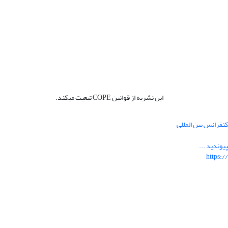
این نشریه از قوانین COPE تبعیت میکند.
نفرانس بین المللی
یوندید ...
https:/