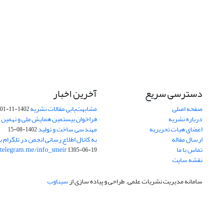
دسترسی سریع
آخرین اخبار
صفحه اصلی
مشابهت‌یابی مقالات نشریه
1402-11-01
درباره نشریه
فراخوان بیستمین همایش ملی و نهمین ک
اعضای هیات تحریریه
مهندسی ساخت و تولید
1402-08-15
ارسال مقاله
به کانال اطلاع رسانی انجمن در تلگرام بپ
تماس با ما
/telegram.me/info_smeir
1395-06-19
نقشه سایت
سامانه مدیریت نشریات علمی.
طراحی و پیاده سازی از
سیناوب