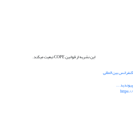
این نشریه از قوانین COPE تبعیت میکند.
نفرانس بین المللی
یوندید ...
https:/