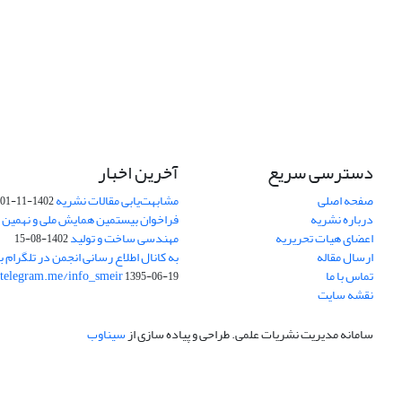
دسترسی سریع
آخرین اخبار
صفحه اصلی
مشابهت‌یابی مقالات نشریه
1402-11-01
درباره نشریه
فراخوان بیستمین همایش ملی و نهمین ک
اعضای هیات تحریریه
مهندسی ساخت و تولید
1402-08-15
ارسال مقاله
به کانال اطلاع رسانی انجمن در تلگرام بپ
تماس با ما
/telegram.me/info_smeir
1395-06-19
نقشه سایت
سامانه مدیریت نشریات علمی.
طراحی و پیاده سازی از
سیناوب