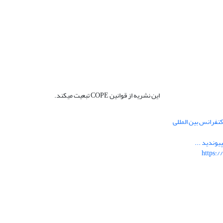
این نشریه از قوانین COPE تبعیت میکند.
نفرانس بین المللی
یوندید ...
https:/