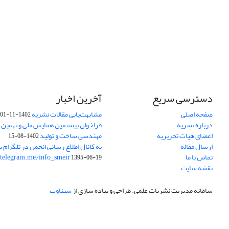
دسترسی سریع
آخرین اخبار
صفحه اصلی
مشابهت‌یابی مقالات نشریه
1402-11-01
درباره نشریه
فراخوان بیستمین همایش ملی و نهمین ک
اعضای هیات تحریریه
مهندسی ساخت و تولید
1402-08-15
ارسال مقاله
به کانال اطلاع رسانی انجمن در تلگرام بپ
تماس با ما
/telegram.me/info_smeir
1395-06-19
نقشه سایت
سامانه مدیریت نشریات علمی.
طراحی و پیاده سازی از
سیناوب