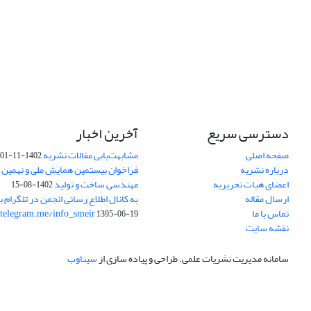
دسترسی سریع
آخرین اخبار
صفحه اصلی
مشابهت‌یابی مقالات نشریه
1402-11-01
درباره نشریه
فراخوان بیستمین همایش ملی و نهمین ک
اعضای هیات تحریریه
مهندسی ساخت و تولید
1402-08-15
ارسال مقاله
به کانال اطلاع رسانی انجمن در تلگرام بپ
تماس با ما
/telegram.me/info_smeir
1395-06-19
نقشه سایت
سامانه مدیریت نشریات علمی.
طراحی و پیاده سازی از
سیناوب