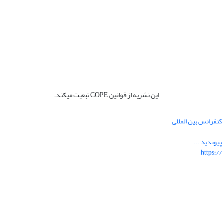
این نشریه از قوانین COPE تبعیت میکند.
نفرانس بین المللی
یوندید ...
https:/