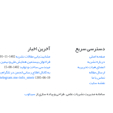
دسترسی سریع
آخرین اخبار
صفحه اصلی
مشابهت‌یابی مقالات نشریه
1402-11-01
درباره نشریه
فراخوان بیستمین همایش ملی و نهمین ک
اعضای هیات تحریریه
مهندسی ساخت و تولید
1402-08-15
ارسال مقاله
به کانال اطلاع رسانی انجمن در تلگرام بپ
تماس با ما
/telegram.me/info_smeir
1395-06-19
نقشه سایت
سامانه مدیریت نشریات علمی.
طراحی و پیاده سازی از
سیناوب