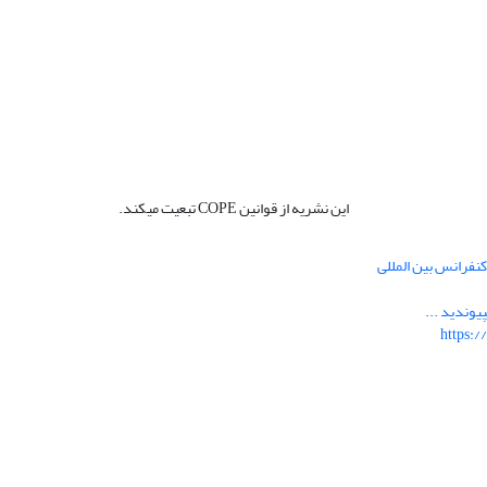
این نشریه از قوانین COPE تبعیت میکند.
نفرانس بین المللی
یوندید ...
https:/