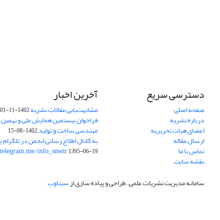
دسترسی سریع
آخرین اخبار
صفحه اصلی
مشابهت‌یابی مقالات نشریه
1402-11-01
درباره نشریه
فراخوان بیستمین همایش ملی و نهمین ک
اعضای هیات تحریریه
مهندسی ساخت و تولید
1402-08-15
ارسال مقاله
به کانال اطلاع رسانی انجمن در تلگرام بپ
تماس با ما
/telegram.me/info_smeir
1395-06-19
نقشه سایت
سامانه مدیریت نشریات علمی.
طراحی و پیاده سازی از
سیناوب