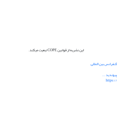
این نشریه از قوانین COPE تبعیت میکند.
نفرانس بین المللی
یوندید ...
https:/