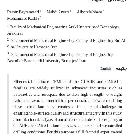
English
1
1
2
Ramin Beyranvand
Mehdi Ansari
Alborz Mohebi
3
Mohammad Kashfi
1
Faculty of Mechanical Engineering, Arak University of Technology,
Arak, Iran
2
Department of Mechanical Engineering, Faculty of Engineering, Bu-Ali
Sina University, Hamedan, Iran
3
Department of Mechanical Engineering, Faculty of Engineering,
Ayatollah Boroujerdi University, Boroujerd, Iran
چکیده
English
Fiber–metal laminates (FMLs) of the GLARE and CARALL
families are widely utilized in advanced industries such as
automotive and aerospace due to their high strength-to-weight
ratio and favorable mechanical performance. However, drilling
these hybrid laminates remains a fundamental challenge in
ensuring hole-surface quality and structural integrity.In this study,
a multifactorial analysis of uncut fibers and hole-surface quality in
GLARE and CARALL laminates was conducted under controlled
drilling conditions. For this purpose, a full factorial experimental