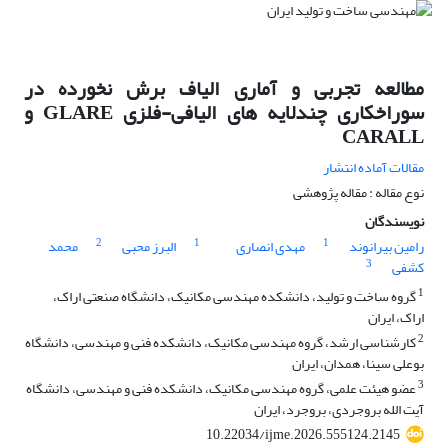
مطالعه تجربی و آماری الیاف برش نخورده در
سوراخکاری چندلایه های الیافی-فلزی GLARE و
CARALL
مقالات آماده انتشار
نوع مقاله : مقاله پژوهشی
نویسندگان
2
1
1
رامین بیرانوند
مهدی انصاری
البرز محبی
محمد
3
کشفی
1
گروه ساخت و تولید، دانشکده مهندسی مکانیک، دانشگاه صنعتی اراک،
اراک، ایران
2
کارشناسی ارشد، گروه مهندسی مکانیک، دانشکده فنی و مهندسی، دانشگاه
بوعلی سینا، همدان، ایران
3
عضو هیئت علمی، گروه مهندسی مکانیک، دانشکده فنی و مهندسی، دانشگاه
آیت الله بروجردی، بروجرد، ایران
10.22034/ijme.2026.555124.2145