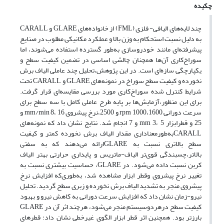
چکیده
چند ‌لایه‌های الیافی- فلزی (FML) از خانواده‌های GLARE و CARALL
به دلیل نسبت استحکام به وزن بالا و عملکرد مکانیکی مطلوب در صنایع
پیشرفته‌ای مانند خودروسازی به‌طور گسترده استفاده می‌شوند، اما
سوراخ‌کاری آن‌ها همچنان چالشی اساسی در تضمین کیفیت سطح و
یکپارچگی سازه‌ای است. در این پژوهش،تحلیل چند عاملی الیاف برش
نخورده و کیفیت سطح سوراخ در نمونه‌های GLARE و CARALL تحت
شرایط کنترل ‌شده سوراخ‌کاری مورد بررسی مقایسه‌ای قرار گرفت.
برای این منظور،آزمایش‌ها بر پایه طرح عاملی کامل با سه سطح برای
سرعت دورانی rpm 1000،1600 و 2500،نرخ پیشروی mm/min 8، 16 و
25 و قطرابزار mm 3، 5 و 7 انجام شد. نتایج نشان داد که نمونه‌های
CARALLبه‌طورمعناداری مقدار الیاف برش نخورده کمتر و کیفیت
سطح بالاتری نسبت به GLAREارائه می‌دهند که به سفتی
بالاتر،چسبندگی قوی‌تر الیاف-ماتریس و پایداری حرارتی بهتر الیاف
کربن نسبت داده می‌شود. در GLARE، حساسیت بیشتری نسبت به
تغییر نرخ پیشروی وقطر ابزار مشاهده شد، به‌طوری‌که افزایش نرخ
پیشروی منجر به تشدید الیاف برش نخورده و زبری سطح گردید. تحلیل
نیرو-زمان نشان داد که افزایش سرعت دورانی به کاهش نیرو و بهبود
کیفیت سطح درهردوسیستم منجر می‌شود، هرچند اثر آن در GLARE
بارزتر بود. همچنین اثر قطر ابزار الگوی غیرخطی نشان داد؛ قطرهای