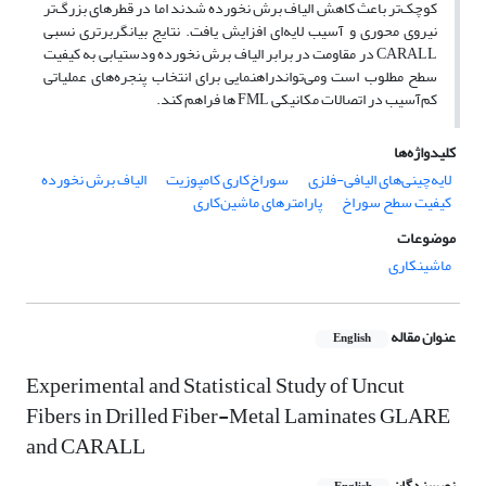
کوچک‌تر باعث کاهش الیاف برش نخورده شدند اما در قطرهای بزرگ‌تر
نیروی محوری و آسیب لایه‌ای افزایش یافت. نتایج بیانگربرتری نسبی
CARALL در مقاومت در برابر الیاف برش نخورده ودستیابی به کیفیت
سطح مطلوب است ومی‌تواندراهنمایی برای انتخاب پنجره‌های عملیاتی
کم‌آسیب در اتصالات مکانیکی FML ها فراهم کند.
کلیدواژه‌ها
لایه‌چینی‌های الیافی-فلزی
سوراخ‌کاری کامپوزیت
الیاف برش نخورده
کیفیت سطح سوراخ
پارامترهای ماشین‌کاری
موضوعات
ماشینکاری
عنوان مقاله
English
Experimental and Statistical Study of Uncut
Fibers in Drilled Fiber-Metal Laminates GLARE
and CARALL
نویسندگان