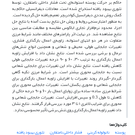
حاکم بر حرکت پوسته استوانه‌ای تحت فشار داخلی نامتقارن، توسط
تئوری بهبود یافته استخراج شده است. معادلات دیفرانسیلی حاکم به
کمک روش عددی دیفرانسیل کوادریچر تعمیم یافته حل گردیده است.
به منظور اعتبارسنجی روابط و روش حل نتایج بدست آمده با نتایج حل
اجزاء محدود نرم‌افزار تجاری اباکوس مقایسه و مطابقت مناسبی بین
نتایج مشاهده شد. در نهایت اثر پارامتر‌های مختلف مانند شرایط مرزی
متفاوت در هر دو انتهای استوانه، زاویه‌ی اعمال بارگذاری فشاری،
تغییرات جابجایی طولی، محیطی و شعاعی و همچنین انواع تنش‌های
نرمال و برشی بررسی شده است. نتایج نشان داد با افزایش زاویه
اعمال بارگذاری به ترتیب ۳۰، ۶۰ و ۹۰ درجه تغییرات جابجایی طولی
کاهش یافته است. نتایج نشان داد این تغییرات برای جابجایی شعاعی
نسبت به جابجایی محوری بیشتر است. در شرایط مرزی تکیه گاهی
گیردار-گیردار روند تغییرات با افزایش زاویه اعمال بارگذاری برای
جابجایی شعاعی و محوری یکسان است. تغییرات جابجایی محوری برای
شرائط مرزی ساده-ساده برای زوایای اعمال بار ۶۰ و ۹۰ درجه حاکی از
کاهش تا طول 0.3 و سپس افزایش است. تغییرات جابجایی شعاعی و
محوری برای ضرایب لاغری ۱ تا ۳ مورد بررسی قرار گرفتند. نتایج نشان
داد تغییر زاویه اعمال بارگذاری روی تنش برشی تأثیر محسوسی ندارد.
کلیدواژه‌ها
پوسته
نانولوله کربنی
فشار داخلی نامتقارن
تئوری بهبود یافته