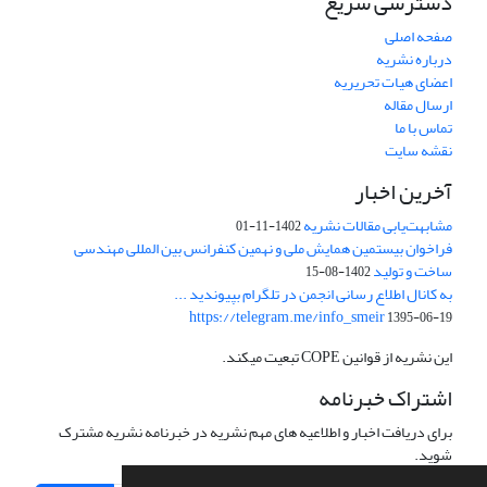
دسترسی سریع
صفحه اصلی
درباره نشریه
اعضای هیات تحریریه
ارسال مقاله
تماس با ما
نقشه سایت
آخرین اخبار
مشابهت‌یابی مقالات نشریه
1402-11-01
فراخوان بیستمین همایش ملی و نهمین کنفرانس بین المللی مهندسی
ساخت و تولید
1402-08-15
به کانال اطلاع رسانی انجمن در تلگرام بپیوندید ...
https://telegram.me/info_smeir
1395-06-19
این نشریه از قوانین COPE تبعیت میکند.
اشتراک خبرنامه
برای دریافت اخبار و اطلاعیه های مهم نشریه در خبرنامه نشریه مشترک
شوید.