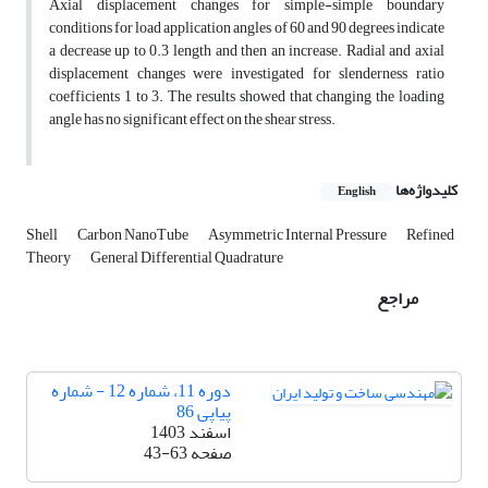
Axial displacement changes for simple-simple boundary
conditions for load application angles of 60 and 90 degrees indicate
a decrease up to 0.3 length and then an increase. Radial and axial
displacement changes were investigated for slenderness ratio
coefficients 1 to 3. The results showed that changing the loading
angle has no significant effect on the shear stress.
کلیدواژه‌ها
English
Shell
Carbon NanoTube
Asymmetric Internal Pressure
Refined
Theory
General Differential Quadrature
مراجع
دوره 11، شماره 12 - شماره
پیاپی 86
اسفند 1403
صفحه
43-63