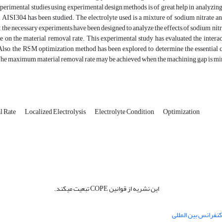
perimental studies using experimental design methods is of great help in analyzing su
el AISI304 has been studied. The electrolyte used is a mixture of sodium nitrate 
the necessary experiments have been designed to analyze the effects of sodium nit
te on the material removal rate. This experimental study has evaluated the interac
lso, the RSM optimization method has been explored to determine the essential cr
he maximum material removal rate may be achieved when the machining gap is min
l Rate
Localized Electrolysis
Electrolyte Condition
Optimization
این نشریه از قوانین COPE تبعیت میکند.
نفرانس بین المللی