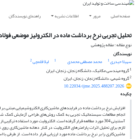
صفحه اصلی
مرور
اطلاعات نشریه
راهنمای نویسندگان
تحلیل تجربی نرخ برداشت ماده در الکترولیز موضعی فولاد
نوع مقاله : مقاله پژوهشی
نویسندگان
2
1
1
سهیلا حیدری
محمد مصطفی محمدی
لیلا قلمچی
1
گروه مهندسی مکانیک، دانشگاه زنجان، زنجان، ایران
2
گروه شیمی، دانشگاه زنجان، زنجان، ایران
10.22034/ijme.2025.488207.2026
چکیده
افزایش نرخ برداشت ماده در فرایندهای ماشین‌کاری الکتروشیمیایی مبتنی بر ال
انجام مطالعات سیستماتیک تجربی به کمک روش‌های طراحی آزمایش کمک شایانی ب
آستنیتی 304 مورد مطالعه قرار گرفته است. الکترولیت مورد استفاده 
لازم برای تحلیل اثرات پارامتر‌‌های الکترولیت در کنار دهانه ماشین‌کاری 
ماشین‌کاری را بر نرخ برداشت ماده مورد ارزیابی قرار داده است. از طرفی ب