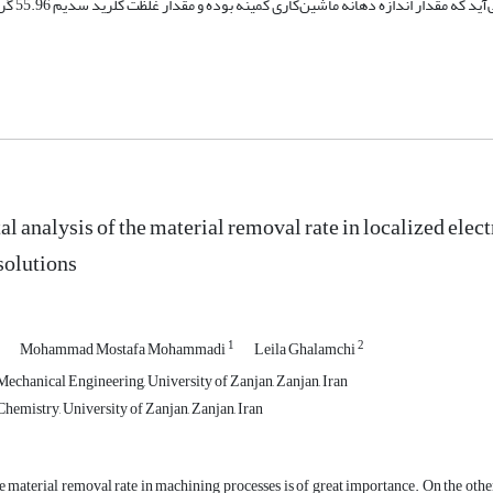
ندازه دهانه ماشین‌کاری کمینه بوده و مقدار غلظت کلرید سدیم 55.96 گرم بر لیتر باشد.
l analysis of the material removal rate in localized elec
solutions
1
2
Mohammad Mostafa Mohammadi
Leila Ghalamchi
echanical Engineering, University of Zanjan, Zanjan, Iran
hemistry, University of Zanjan, Zanjan, Iran
e material removal rate in machining processes is of great importance. On the othe