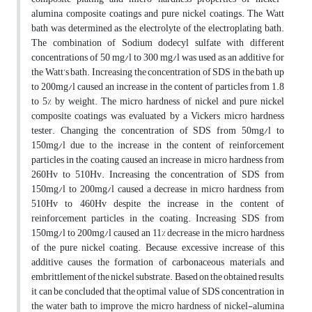
alumina composite coatings and pure nickel coatings. The Watt
bath was determined as the electrolyte of the electroplating bath.
The combination of Sodium dodecyl sulfate with different
concentrations of 50 mg/l to 300 mg/l was used as an additive for
the Watt’s bath. Increasing the concentration of SDS in the bath up
to 200mg/l caused an increase in the content of particles from 1.8
to 5% by weight. The micro hardness of nickel and pure nickel
composite coatings was evaluated by a Vickers micro hardness
tester. Changing the concentration of SDS from 50mg/l to
150mg/l due to the increase in the content of reinforcement
particles in the coating caused an increase in micro hardness from
260Hv to 510Hv. Increasing the concentration of SDS from
150mg/l to 200mg/l caused a decrease in micro hardness from
510Hv to 460Hv despite the increase in the content of
reinforcement particles in the coating. Increasing SDS from
150mg/l to 200mg/l caused an 11% decrease in the micro hardness
of the pure nickel coating. Because, excessive increase of this
additive causes the formation of carbonaceous materials and
embrittlement of the nickel substrate. Based on the obtained results,
it can be concluded that the optimal value of SDS concentration in
the water bath to improve the micro hardness of nickel-alumina