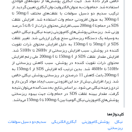
خالص قرار داده شد. جهت آبکاری پوشش‌ها از نمونه‌های فولادی
استفاده شد. حمام وات به عنوان الکترولیت وان آبکاری تعیین گردید. از
ترکیب سدیم دو دسیل سولفات با غلظت‌های مختلف 50mg/l تا
300mg/l به عنوان افزودنی حمام وات استفاده شد. افزایش غلظت
SDS در حمام تا 200mg/l سبب افزایش محتوای ذرات از 8/1 تا 5 درصد
وزنی شد. ریزسختی پوشش‌های کامپوزیتی زمینه نیکلی و نیکلی خالص
به وسیله یک دستگاه ریزسختی سنج ویکرز ارزیابی شد. تغییر غلظت
SDS از 50mg/l تا 150mg/l به دلیل افزایش محتوای ذرات تقویت
کننده در پوشش، سبب افزایش ریزسختی از 260Hv تا 510Hv شد.
افزایش مقدار غلظت SDS از 150mg/l تا 200mg/l علی رغم افزایش
محتوای ذرات تقویت کننده در پوشش، سبب کاهش ریزسختی از
510Hv تا 460Hv شد. بدین ترتیب که افزایش SDS از 150mg/l به
200mg/l باعث کاهش 11 درصدی در ریزسختی پوشش نیکلی خالص
شد. زیرا، افزایش بیش از حد این افزودنی سبب ایجاد مواد کربن دار و
تردی زمینه نیکلی می شود. بر اساس نتایج به‌دست‌آمده ‌می‌توان نتیجه
گرفت، مقدار بهینه غلظت SDS در حمام وات جهت بهبود ریزسختی
پوشش‌های کامپوزیتی نیکل آلومینا بین 100mg/l تا 150mg/l ‌می‌باشد.
کلیدواژه‌ها
نیکل
پوشش کامپوزیتی
آبکاری الکتریکی
سدیم دو دسیل سولفات
ریزسختی