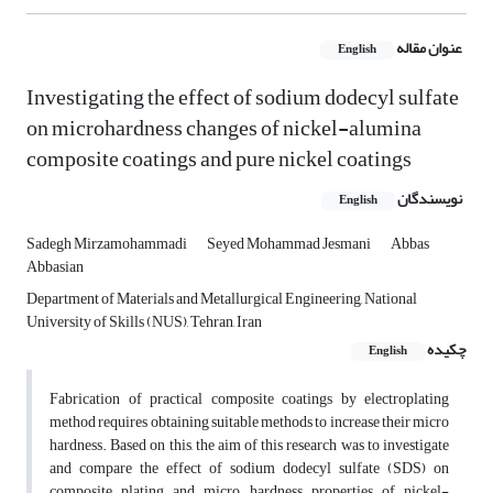
عنوان مقاله
English
Investigating the effect of sodium dodecyl sulfate
on microhardness changes of nickel-alumina
composite coatings and pure nickel coatings
نویسندگان
English
Sadegh Mirzamohammadi
Seyed Mohammad Jesmani
Abbas
Abbasian
Department of Materials and Metallurgical Engineering, National
University of Skills (NUS), Tehran, Iran
چکیده
English
Fabrication of practical composite coatings by electroplating
method requires obtaining suitable methods to increase their micro
hardness. Based on this, the aim of this research was to investigate
and compare the effect of sodium dodecyl sulfate (SDS) on
composite plating and micro hardness properties of nickel-