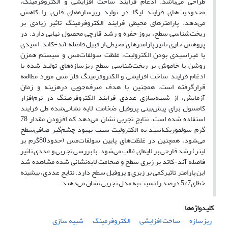
طراحی می‌باشد. ادغام فرایند ساخت افزایشی و الکتروفرمینگ،
محدودیت‌های فرایند لیگا در تولید ریزسازه‌های فلزی را کاهش
می‌دهد. پارامترهای محیطی فرایند الکتروفرمینگ تاثیر زیادی بر
ریخت‌شناسی سطح، بروز حفره و رشد قارچی محصول نهایی دارد. در
پژوهش جاری تاثیر پارامترهای محیطی از قبیل فاصله آند-کاتد، اسیدی
یا غیراسیدی ‌بودن الکترولیت، غلظت سولفات‌مس و سیستم همزن
روشن یا خاموش بر ریخت‌شناسی سطح ریزسازه‌های تولید شده با
ادغام فرایند ساخت افزایشی و الکتروفرمینگ فلز مس مورد مطالعه
قرارگرفته است. همچنین با هدف صرفه‌جویی درهزینه و زمان
آزمایش، از شبیه‌سازی عددی فرایند الکتروفرمینگ در نرم‌افزار
کامسول برای پیش‌بینی پروفیل ضخامت لایه نشانی‌شده طی فرایند
استفاده ‌شده است. نتایج تجربی نشان می‌دهد که افزودن مقدار 78
گرم سولفوریک‌اسید به الکترولیت سبب بهبود چشم‌گیر صافی‌سطح
می‌شود، همچنین در غلظت‌های پایین سولفات‌مس (حدود80گرم بر
لیتر) رشد قارچی بر لایه‌ای غالب می‌شود. با بررسی تجربی و عددی تاثیر
فاصله آند-کاتد بر زبری سطح و ضخامت لایه‌نشانی شده مشاهده شد
این پارامتر تاثیرکمی بر زبری و پروفیل سطح دارد. نتایج عددی، بیشینه
خطای5/7 درصد را نسبت به مدل تجربی نشان ‌می‌دهند.
کلیدواژه‌ها
ریزسازه
ساخت افزایشی
الکتروفرمینگ
شبیه سازی