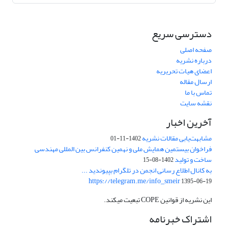
دسترسی سریع
صفحه اصلی
درباره نشریه
اعضای هیات تحریریه
ارسال مقاله
تماس با ما
نقشه سایت
آخرین اخبار
مشابهت‌یابی مقالات نشریه
1402-11-01
فراخوان بیستمین همایش ملی و نهمین کنفرانس بین المللی مهندسی
ساخت و تولید
1402-08-15
به کانال اطلاع رسانی انجمن در تلگرام بپیوندید ...
https://telegram.me/info_smeir
1395-06-19
این نشریه از قوانین COPE تبعیت میکند.
اشتراک خبرنامه