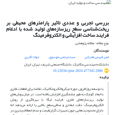
بررسی تجربی و عددی تاثیر پارامترهای محیطی بر
ریخت‌شناسی سطح ریزسازه‌های تولید شده با ادغام
فرایند ساخت افزایشی و الکتروفرمینگ
نوع مقاله : مقاله پژوهشی
نویسندگان
امیر فهیمی هنزائی
سیدمرتضی موسوی
جواد اکبری
دانشکده مهندسی مکانیک، دانشگاه صنعتی شریف، تهران، ایران
10.22034/ijme.2024.477345.2006
چکیده
با توسعه روزافزون حوزه میکروالکترومکانیک، تقاضا برای قطعات فلزی
با ابعاد کوچک به طور چشمگیری افزایش یافته است. در میان روش‌های
تولید ریزسازه‌های فلزی، فرایند لیگا با بهره‌گیری از روش
الکتروفرمینگ، دقت ابعادی و صافی‌سطح بالایی را ارائه می‌دهد اما
دارای محدودیت‌هایی چون تجهیزات گران‌قیمت و عدم انعطاف‌پذیری در