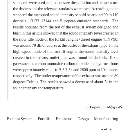
standards were used, and to measure the pollution and temperature,
the devices and the relevant standards were used. According to the
standard, the measured sound intensity should be around 90 to 110
decibels (13133, 13144 and European emission standards). The
results obtained from the test of the exhaust system designed and
built in this article showed that the sound intensity level created in
the slow idle mode of the forklift engine (diesel engine 4TNV98)
was around 79 dB, of course, at the outlet of the exhaust pipe. In the
high-speed mode of the forklift engine, the sound intensity level
created in the exhaust outlet pipe was around 87 decibels. Toxic
gases such as carbon monoxide, carbon dioxide, and hydrocarbons
were approximately equal to 5.5, 7.5%, and 2800 ppm in 10 minutes,
respectively. The outlet temperature of the exhaust was around 80
degrees Celsius. The results showed a decrease of about 5% in the
sound intensity and temperature.
کلیدواژه‌ها
English
Exhaust System
Forklift
Emissions
Design
Manufacturing
مراجع