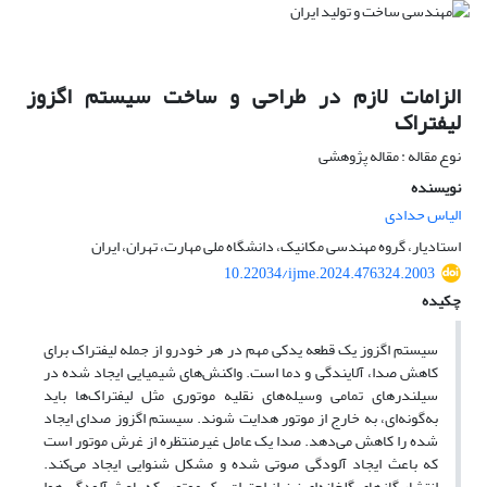
الزامات لازم در طراحی و ساخت سیستم اگزوز
لیفتراک
نوع مقاله : مقاله پژوهشی
نویسنده
الیاس حدادی
استادیار، گروه مهندسی مکانیک، دانشگاه ملی مهارت، تهران، ایران
10.22034/ijme.2024.476324.2003
چکیده
سیستم اگزوز یک قطعه یدکی مهم در هر خودرو از جمله لیفتراک برای
کاهش صدا، آلایندگی و دما است. واکنش‌های شیمیایی ایجاد شده در
سیلندرهای تمامی وسیله‌های نقلیه موتوری مثل لیفتراک‌ها باید
به‌گونه‌ای، به خارج از موتور هدایت شوند. سیستم اگزوز صدای ایجاد
شده را کاهش می‌دهد. صدا یک عامل غیرمنتظره از غرش موتور است
که باعث ایجاد آلودگی صوتی شده و مشکل شنوایی ایجاد می‌کند.
انتشار گازهای گلخانه‌ای نیز از احتراق یک موتور، که باعث آلودگی هوا