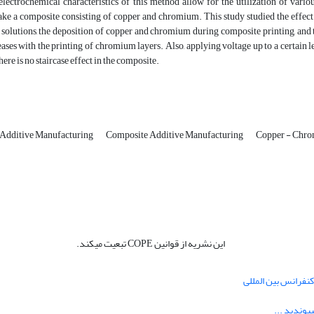
electrochemical characteristics of this method allow for the utilization of vari
e a composite consisting of copper and chromium. This study studied the effect of
solutions, the deposition of copper and chromium during composite printing, and t
ses with the printing of chromium layers. Also, applying voltage up to a certain l
ere is no staircase effect in the composite.
 Additive Manufacturing
Composite Additive Manufacturing
Copper - Chr
این نشریه از قوانین COPE تبعیت میکند.
نفرانس بین المللی
یوندید ...