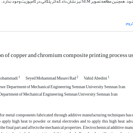
 که اثر پلکانی در کامپوزیت وجود ندارد.
روم
on of copper and chromium composite printing process u
1
2
1
 Mohammadi
Seyed Mohammad Musavi Rad
Vahid Abedini
esor, Department of Mechanical Engineering, Semnan University, Semnan, Iran
epartment of Mechanical Engineering, Semnan University, Semnan, Iran
or metal components fabricated through additive manufacturing techniques has ris
 apply high heat to powder or metal electrodes and to apply this high heat, advan
 the final part and affects the mechanical properties. Electrochemical additive ma