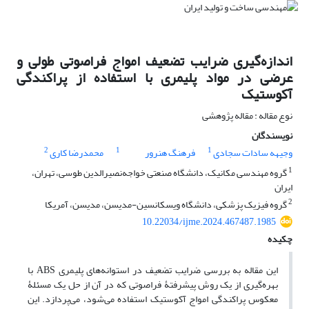
اندازه‌گیری ضرایب تضعیف امواج فراصوتی طولی و
عرضی در مواد پلیمری با استفاده از پراکندگی
آکوستیک
نوع مقاله : مقاله پژوهشی
نویسندگان
2
1
1
وجیهه سادات سجادی
فرهنگ هنرور
محمدرضا کاری
1
گروه مهندسی مکانیک، دانشگاه صنعتی خواجه‌نصیرالدین طوسی، تهران،
ایران
2
گروه فیزیک پزشکی، دانشگاه ویسکانسین-مدیسن، مدیسن، آمریکا
10.22034/ijme.2024.467487.1985
چکیده
این مقاله به بررسی ضرایب تضعیف در استوانه‌های پلیمری ABS با
بهره‌گیری از یک روش‌ پیشرفتۀ فراصوتی که در آن از حل یک مسئلۀ
معکوس پراکندگی امواج آکوستیک استفاده می‌شود، می‌پردازد. این