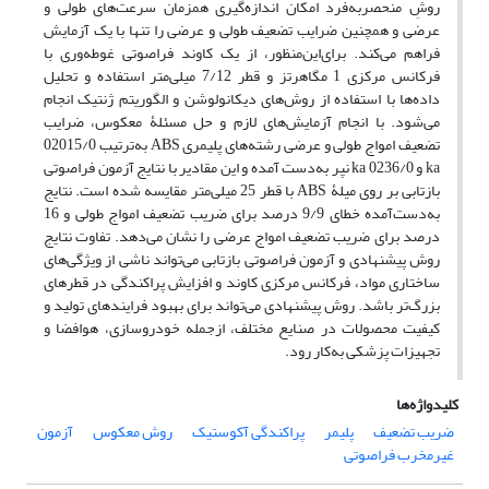
روشِ منحصربه‌فرد امکان اندازه‌گیری همزمان سرعت‌های طولی و
عرضی و همچنین ضرایب تضعیف طولی و عرضی را تنها با یک آزمایش
فراهم می‌کند. برای‌این‌منظور، از یک کاوند فراصوتی غوطه‌وری با
فرکانس مرکزی 1 مگاهرتز و قطر 7/12 میلی‌متر استفاده و تحلیل
داده‌ها با استفاده از روش‌های دیکانولوشن و الگوریتم ژنتیک انجام
می‌شود. با انجام آزمایش‌های لازم و حل مسئلۀ معکوس، ضرایب
تضعیف امواج طولی و عرضی رشته‌های پلیمری ABS به‌ترتیب 02015/0
ka و 0236/0 ka نپر به‌دست آمده و این مقادیر با نتایج آزمون فراصوتی
بازتابی بر روی میلۀ ABS با قطر 25 میلی‌متر مقایسه شده است. نتایج
به‌دست‌آمده خطای 9/9 درصد برای ضریب تضعیف امواج طولی و 16
درصد برای ضریب تضعیف امواج عرضی را نشان می‌دهد. تفاوت نتایج
روش پیشنهادی و آزمون فراصوتی بازتابی می‌تواند ناشی از ویژگی‌های
ساختاری مواد، فرکانس مرکزی کاوند و افزایش پراکندگی در قطرهای
بزرگ‌تر باشد. روش پیشنهادی می‌تواند برای بهبود فرایندهای تولید و
کیفیت محصولات در صنایع مختلف، ازجمله خودروسازی، هوافضا و
تجهیزات پزشکی به‌کار رود.
کلیدواژه‌ها
ضریب تضعیف
پلیمر
پراکندگی آکوستیک
روش معکوس
آزمون
غیرمخرب فراصوتی