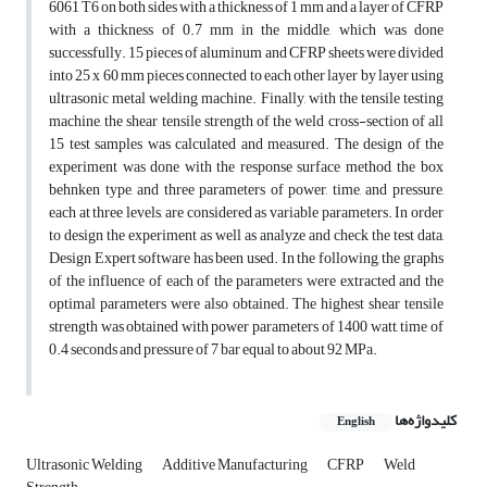
6061 T6 on both sides with a thickness of 1 mm and a layer of CFRP
with a thickness of 0.7 mm in the middle, which was done
successfully. 15 pieces of aluminum and CFRP sheets were divided
into 25 x 60 mm pieces connected to each other layer by layer using
ultrasonic metal welding machine. Finally, with the tensile testing
machine, the shear tensile strength of the weld cross-section of all
15 test samples was calculated and measured. The design of the
experiment was done with the response surface method, the box
behnken type, and three parameters of power, time, and pressure,
each at three levels, are considered as variable parameters. In order
to design the experiment as well as analyze and check the test data,
Design Expert software has been used. In the following, the graphs
of the influence of each of the parameters were extracted and the
optimal parameters were also obtained. The highest shear tensile
strength was obtained with power parameters of 1400 watt, time of
0.4 seconds and pressure of 7 bar equal to about 92 MPa.
کلیدواژه‌ها
English
Ultrasonic Welding
Additive Manufacturing
CFRP
Weld