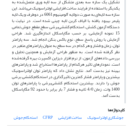
تشکیل یک سازه سه بعدی متشکل از سه لایه ورق متصل‌شده به
یکدیگر با استفاده از فرایند ساخت افزایشی اولتراسونیک می‌باشد. این
سازه سه لایه‌ای به صورت دولایه آلومینیوم 6061 در دوطرف و یک لایه
پلیمر بهبود یافته با الیاف کربن لایه چینی شده است. در نهایت با
دستگاه آزمون کشش، استحکام کششی‌برشی سطح مقطع جوش تمامی
15 نمونه آزمایشی، بر حسب مگاپاسکال اندازه‌گیری شد. طراحی
آزمایش با روش پاسخ سطح، نوع باکس بنکن انجام شد. سه پارامتر
توان، زمان و فشار و هر کدام در سه سطح به عنوان پارامترهای متغیر در
نظر گرفته شده است. به منظور طراحی آزمایش و همچنین تحلیل و
بررسی داده‌های آزمون، از نرم افزار دیزاین اکسپرت بهره گرفته‌شده
است. نمودارهای تاثیر هرکدام از پارامترها استخراج شد و پارامترهای
بهینه نیز بدست آمد. نتایج نشان داد که پارامتر توان اولتراسونیک
بیشترین و پارامتر فشار کمترین تاثیرگذاری در استحکام کششی برشی
جوش را دارند. بیشترین استحکام کششی‌برشی با پارامترهای توان
1400 وات، زمان 4/0 ثانیه و فشار 7 بار برابر با حدود 92 مگاپاسکال
بدست آمد.
کلیدواژه‌ها
جوشکاری اولتراسونیک
ساخت افزایشی
CFRP
استحکام جوش