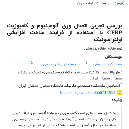
بررسی تجربی اتصال ورق آلومینیوم و کامپوزیت
CFRP با استفاده از فرایند ساخت افزایشی
اولتراسونیک
نوع مقاله : مقاله پژوهشی
نویسندگان
2
1
سعید کرباسفروش
علیرضا حاجی‌علی محمدی
1
فارغ‌التحصیل کارشناسی ارشد، دانشکده مهندسی مکانیک، دانشگاه
سمنان، سمنان، ایران
2
استادیار، دانشکده مهندسی مکانیک، دانشگاه سمنان، سمنان، ایران
10.22034/ijme.2024.455673.1953
چکیده
به دلیل نسبت بالای استحکام به وزن دو ماده آلومینیم و الیاف کربن،
کاربرد این دو ماده و اتصال آن‌ها به یکدیگر در صنعت خودروسازی و
هوافضا در حال گسترش است. هدف اصلی از انجام این پژوهش،