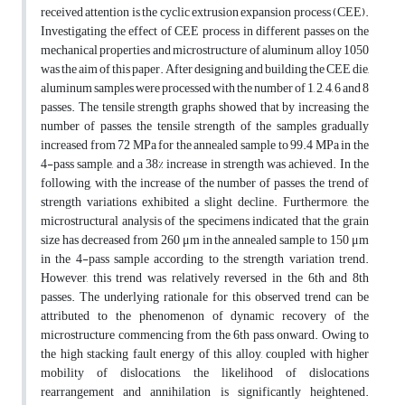
received attention is the cyclic extrusion expansion process (CEE).
Investigating the effect of CEE process in different passes on the
mechanical properties and microstructure of aluminum alloy 1050
was the aim of this paper. After designing and building the CEE die,
aluminum samples were processed with the number of 1, 2, 4, 6 and 8
passes. The tensile strength graphs showed that by increasing the
number of passes, the tensile strength of the samples gradually
increased from 72 MPa for the annealed sample to 99.4 MPa in the
4-pass sample, and a 38% increase in strength was achieved. In the
following, with the increase of the number of passes, the trend of
strength variations exhibited a slight decline. Furthermore, the
microstructural analysis of the specimens indicated that the grain
size has decreased from 260 μm in the annealed sample to 150 μm
in the 4-pass sample according to the strength variation trend.
However, this trend was relatively reversed in the 6th and 8th
passes. The underlying rationale for this observed trend can be
attributed to the phenomenon of dynamic recovery of the
microstructure commencing from the 6th pass onward. Owing to
the high stacking fault energy of this alloy, coupled with higher
mobility of dislocations, the likelihood of dislocations
rearrangement and annihilation is significantly heightened.