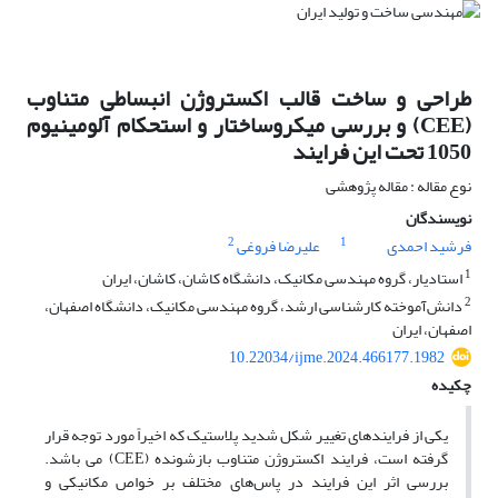
طراحی و ساخت قالب اکستروژن انبساطی متناوب
(CEE) و بررسی میکروساختار و استحکام آلومینیوم
1050 تحت این فرایند
نوع مقاله : مقاله پژوهشی
نویسندگان
2
1
فرشید احمدی
علیرضا فروغی
1
استادیار، گروه مهندسی مکانیک، دانشگاه کاشان، کاشان، ایران
2
دانش‌آموخته کارشناسی ارشد، گروه مهندسی مکانیک، دانشگاه اصفهان،
اصفهان، ایران
10.22034/ijme.2024.466177.1982
چکیده
یکی از فرایندهای تغییر شکل شدید پلاستیک که اخیراً مورد توجه قرار
گرفته است، فرایند اکستروژن متناوب بازشونده (CEE) می ­باشد.
بررسی اثر این فرایند در پاس‌های مختلف بر خواص مکانیکی و