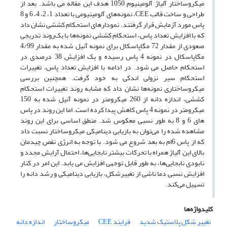
میکروساختار آلیاژ آلومینیوم 1050 هدف این مقاله می­ باشد. بعد از
طراحی و ساخت قالب CEE، نمونه‌های آلومینیومی با تعداد 1، 2، 4، 6 و 8
پاس مورد آزمایش قرار گرفتند. نمودارهای استحکام کششی نشان داد
که با افزایش تعداد پاس، استحکام کششی نمونه‌ها با یک‌روند تدریجی
صعودی از مقدار 72 مگاپاسکال برای نمونه آنیل شده به مقدار 4/99
مگاپاسکال در نمونه 4 پاس رسیده و یک افزایش 38 درصدی در
استحکام حاصل می­ شود. در ادامه با افزایش تعداد پاس، تغییرات
استحکام سیر نزولی اندکی به خود گرفت. همچنین بررسی
میکروساختاری نمونه‌ها نشان داد که مشابه روند تغییرات استحکام
کششی، اندازه دانه از 260 میکرومتر در نمونه آنیل شده به 150
میکرومتر در نمونه 4 پاس کاهش پیدا کرده است. اما این روند در پاس
های 6 و 8 به­ طور نسبی معکوس شد. منطق اساسی برای این روند
مشاهده شده را می‌توان به بازیابی دینامیکی میکروساختار نسبت داد
که از پاس 6ام به بعد شروع می­ شود. با توجه ‌به انرژی نقص چیدمان
بالای این آلیاژ همراه با تحرکات بیشتر نابجایی‌ها، احتمال آرایش مجدد و
نابودی نابجایی‌ها، به ­طور قابل توجهی افزایش می ­یابد. این امر در کنار
افزایش نسبی دما ناشی از تغییرشکل، بازیابی دینامیکی و رشد دانه را
تسهیل می‌کند.
کلیدواژه‌ها
تغییر شکل پلاستیک شدید
فرایند CEE
میکروساختار
اندازه دانه