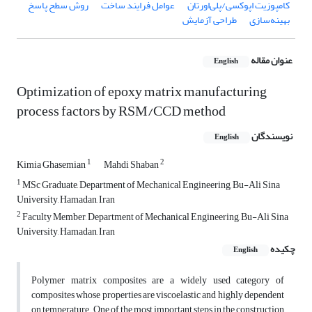
روش سطح پاسخ
عوامل فرایند ساخت
کامپوزیت اپوکسی/پلی‌اورتان
طراحی آزمایش
بهینه‌سازی
عنوان مقاله
English
Optimization of epoxy matrix manufacturing
process factors by RSM/CCD method
نویسندگان
English
1
2
Kimia Ghasemian
Mahdi Shaban
1
MSc Graduate, Department of Mechanical Engineering, Bu-Ali Sina
University, Hamadan, Iran
2
Faculty Member, Department of Mechanical Engineering, Bu-Ali Sina
University, Hamadan, Iran
چکیده
English
Polymer matrix composites are a widely used category of
composites whose properties are viscoelastic and highly dependent
on temperature. One of the most important steps in the construction