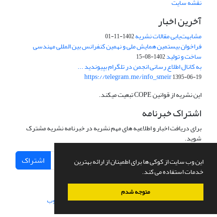
نقشه سایت
آخرین اخبار
مشابهت‌یابی مقالات نشریه
1402-11-01
فراخوان بیستمین همایش ملی و نهمین کنفرانس بین المللی مهندسی
ساخت و تولید
1402-08-15
به کانال اطلاع رسانی انجمن در تلگرام بپیوندید ...
https://telegram.me/info_smeir
1395-06-19
این نشریه از قوانین COPE تبعیت میکند.
اشتراک خبرنامه
برای دریافت اخبار و اطلاعیه های مهم نشریه در خبرنامه نشریه مشترک
شوید.
اشتراک
این وب سایت از کوکی ها برای اطمینان از ارائه بهترین
خدمات استفاده می کند.
متوجه شدم
سامانه مدیریت نشریات علمی.
طراحی و پیاده سازی از
سیناوب