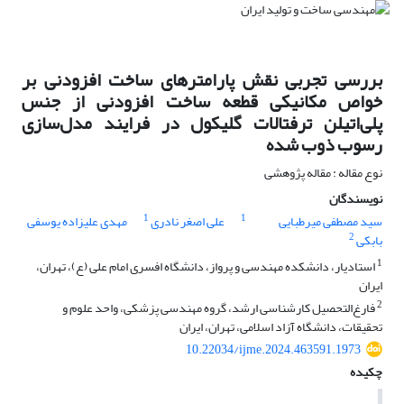
بررسی تجربی نقش پارامترهای ساخت افزودنی بر
خواص مکانیکی قطعه ساخت افزودنی از جنس
پلی‌اتیلن ترفتالات گلیکول در فرایند مدل‌سازی
رسوب ذوب شده
نوع مقاله : مقاله پژوهشی
نویسندگان
1
1
سید مصطفی میرطبایی
علی اصغر نادری
مهدی علیزاده یوسفی
2
بابکی
1
استادیار، دانشکده مهندسی و پرواز، دانشگاه افسری امام علی (ع)، تهران،
ایران
2
فارغ‌التحصیل کارشناسی ارشد، گروه مهندسی پزشکی، واحد علوم و
تحقیقات، دانشگاه آزاد اسلامی، تهران، ایران
10.22034/ijme.2024.463591.1973
چکیده