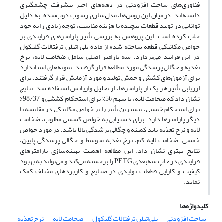
فناوری‌های ساخت افزودنی در دهه‌های اخیر پیشرفت چشمگیری
داشته‌اند. در میان این روش‌ها، مدل‌سازی رسوب ذوب‌شده، به دلیل
توانایی در تولید قطعات پیچیده با هزینه مناسب، توجه زیادی را به خود
جلب کرده است. این پژوهش به بررسی تأثیر پارامترهای فرایندی بر
خواص مکانیکی قطعه ساخته شده از ماده پلی اتیلن ترفتالات گلیکول
در این فرایند می‌پردازد. سه پارامتر اصلی شامل ضخامت لایه، نرخ
تغذیه و چگالی پرشدگی مورد مطالعه قرار گرفتند. نمونه‌های استاندارد
برای آزمون‌های کشش و خمش تولید و مورد آزمایش قرار گرفتند. برای
ارزیابی تأثیر هر یک از پارامترها، از تحلیل واریانس استفاده شد. نتایج
نشان داد که ضخامت لایه، با سهم 56% برای استحکام کششی و 98/37%
برای استحکام خمشی، بیشترین تأثیر را بر خواص مکانیکی در مقایسه با
دیگر پارامترها دارد. برای دستیابی به خواص کششی مطلوب، ضخامت
لایه و نرخ تغذیه باید کمینه و چگالی پرشدگی بالا باشد. در مورد خواص
خمشی، ضخامت لایه کم، نرخ تغذیه متوسط و چگالی پرشدگی پایین،
نتایج بهتری نشان داد. این مطالعه اهمیت بهینه‌سازی پارامترهای
فرایندی در چاپ سه‌بعدی PETG را برجسته می‌کند و می‌تواند به بهبود
کیفیت و کارایی قطعات تولیدی در صنایع و کاربردهای مختلف کمک
نماید.
کلیدواژه‌ها
ساخت افزودنی
پلی‌اتیلن ترفتالات گلیکول
ضخامت لایه
نرخ تغذیه