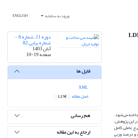
ورود به سامانه
ENGLISH
دوره 11، شماره 8 -
شماره پیاپی 82
آبان 1403
صفحه
10-19
فایل ها
XML
اصل مقاله
1.2 M
لیمری، می‌توان از فرایند چاپ مستقیم بدون نیاز به ساخت فیلامنت، بهره برد. این فناوری با عنوان مدل‌سازی لایه‌نشانی مایع (LDM) شناخته می‌شود.
هم رسانی
در این پژوهش،
ی تجربی بر مبنای طرح عاملی کامل
ارجاع به این مقاله
ت و درصد وزنی