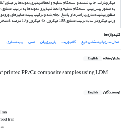
میکروذرات، چاپ شدند و استحکام تسلیم و انعطاف‌پذیری نمونه‌ها بر مبنای آنا
وزنی میکروذرات به ترتیب مساوی 180 میکرون، 45 میکرون و 10 درصد، استخراج شدند.
کلیدواژه‌ها
مدل‌سازی لایه‌نشانی مایع
کامپوزیت
پلی‌پروپیلن
مس
بهینه‌سازی
عنوان مقاله
English
es of printed PP/Cu composite samples using LDM
نویسندگان
English
 Iran
ood, Iran
ran