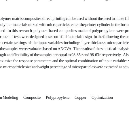
olymer matrix composites, direct printing can be used without the need to make f
 polymer materials mixed with microparticles enter the printer cylinder in the form
bed. In this research, polymer-based composites made of polypropylene were p
rimental tests were designed based on a full factorial design. In the following, the
 certain settings of the input variables including: layer thickness, microparticl
f the samples were evaluated based on ANOVA. The results of the statistical analysis
ength and flexibility of the samples are equal to 98.85 % and 98.63%, respectively. 
aximize the response parameters, and the optimal combination of input variables 
ss, microparticle size and weight percentage of microparticles were extracted as equ
on Modeling
Composite
Polypropylene
Copper
Optimization