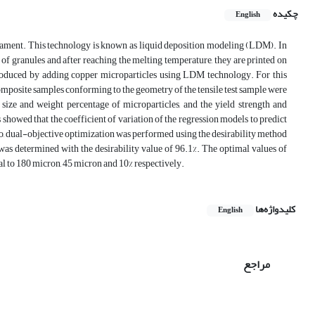
چکیده
English
ilament. This technology is known as liquid deposition modeling (LDM). In
 of granules and after reaching the melting temperature, they are printed on
roduced by adding copper microparticles using LDM technology. For this
 composite samples conforming to the geometry of the tensile test sample were
e size and weight percentage of microparticles, and the yield strength and
 showed that the coefficient of variation of the regression models to predict
Also, dual-objective optimization was performed using the desirability method
was determined with the desirability value of 96.1%. The optimal values of
al to 180 micron, 45 micron and 10% respectively.
کلیدواژه‌ها
English
مراجع