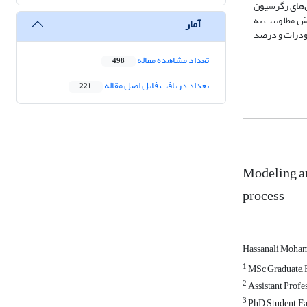
ل‌های رگرسیون
ه با استفاده از روش مطلوبیت به
آمار
امت لایه، اندازه میکروذرات و درصد
تعداد مشاهده مقاله
498
تعداد دریافت فایل اصل مقاله
221
Modeling an
process
Hassanali Moha
1
MSc Graduate, F
2
Assistant Profe
3
PhD Student, Fa