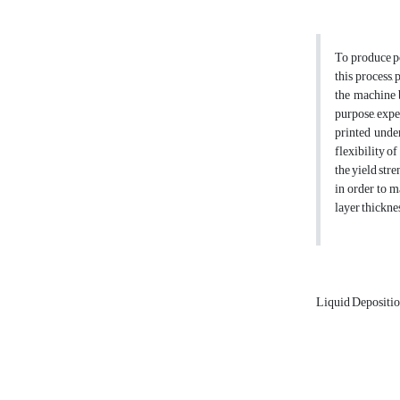
To produce p
this process,
the machine 
purpose, expe
printed under
flexibility o
the yield str
in order to m
layer thickne
Liquid Depositi