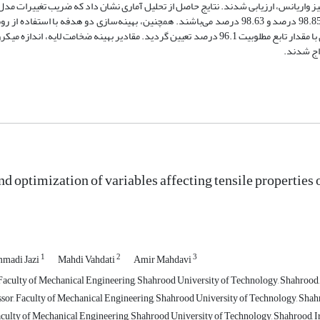
لیز واریانس، ارزیابی شدند. نتایج حاصل از تحلیل آماری نشان داد که ضریب تغییرات مد
به منظور پیش‌بینی استحکام تسلیم و انعطاف‌پذیری نمونه‌ها به ترتیب مساوی 98.85 درصد و 98.63 درصد می‌باشند. همچنین، بهینه‌سازی دو هدف
منظور بیشینه‌سازی پارامترهای پاسخ انجام شد و ترکیب بهینه متغیرهای ورودی با مقدار تابع مطلوبیت 96.1 درصد تعیین گردید. مقادیر بهینه ضخ
d optimization of variables affecting tensile properti
1
2
3
mmadi Jazi
Mahdi Vahdati
Amir Mahdavi
aculty of Mechanical Engineering, Shahrood University of Technology, Shahrood,
ssor, Faculty of Mechanical Engineering, Shahrood University of Technology, Shahr
culty of Mechanical Engineering, Shahrood University of Technology, Shahrood, I