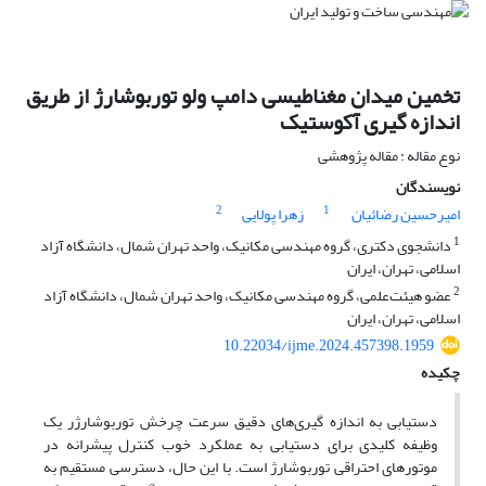
تخمین میدان مغناطیسی دامپ ولو توربوشارژ از طریق
اندازه گیری آکوستیک
نوع مقاله : مقاله پژوهشی
نویسندگان
2
1
امیرحسین رضائیان
زهرا پولایی
1
دانشجوی دکتری، گروه مهندسی مکانیک، واحد تهران شمال، دانشگاه آزاد
اسلامی، تهران، ایران
2
عضو هیئت‌علمی، گروه مهندسی مکانیک، واحد تهران شمال، دانشگاه آزاد
اسلامی، تهران، ایران
10.22034/ijme.2024.457398.1959
چکیده
دستیابی به اندازه­ گیری‌‎های دقیق سرعت چرخش توربوشارژر یک
وظیفه کلیدی برای دست­یابی به عملکرد خوب کنترل پیشرانه در
موتورهای احتراقی توربوشارژ است. با این حال، دسترسی مستقیم به