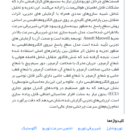
قسمت‌های چرخان توربوشارژر نیاز به سنسورهای گران قیمتی دارد که
مشکلات قابل اطمینان طولانی‌مدت را ارائه می‌کنند. این تجزیه و تحلیل
شامل شبیه ­سازی‌‎های عددی همراه با آزمایش ­­های تجربی، اثرات
متقابل بین پارامترهای کلیدی بر روی نیروی الکترومغناطیسی بر اساس
روش سطح پاسخ به منظور بهینه‌سازی و بهبود طراحی شیربرقی سرعت
بالا طراحی شده است. مدل شبیه سازی عددی شیربرقی سرعت بالا در
محیط Ansoft Maxwell توسعه یافته است و صحت آن با آزمایش ­های
تجربی تأیید شده است مدل سطح پاسخ نیروی الکترومغناطیسی به
منظور تجزیه و تحلیل اثر متقابل بین پارامترهای اصلی استفاده شده
است. نتیجه گرفته شد که شش فاکتور متقابل شامل فاصله هوایی با
شعاع آرمیچر، جریان محرک با ضخامت آرمیچر، دور سیم پیچ با شعاع
قطب جانبی، ضخامت آرمیچر با شعاع آن، ضخامت آرمیچر با شعاع قطب
جانبی و شعاع آرمیچر با شعاع قطب جانبی دارای تأثیر قابل توجهی بر
نیروی الکترومغناطیسی دارد. علاوه ­بر این، این بار محاسباتی متوسطی را
نشان می‌دهد که به طور مستقیم در واحدهای کنترل موتور تجاری
(ECU) بدون نیاز به سخت افزار محاسباتی اضافی قابل پیاده سازی
است. ارزیابی‌‎های تجربی گزارش شده نشان می‌دهد که دقت برآورد در
تمام رژیم‌‎های سرعت چرخشی مجاز عالی است.
کلیدواژه‌ها
توربوشارژ
شیربرقی توربو
تخمین سرعت توربو
آکوستیک