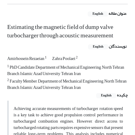
عنوان مقاله
English
Estimating the magnetic field of dump valve
turbocharger through acoustic measurement
نویسندگان
English
1
2
Amirhossein Rezaeian
Zahra Poolaei
1
PhD Candidate, Department of Mechanical Engineering, North Tehran
Branch, Islamic Azad University, Tehran, Iran
2
Faculty Member, Department of Mechanical Engineering, North Tehran
Branch, Islamic Azad University, Tehran, Iran
چکیده
English
Achieving accurate measurements of turbocharger rotation speed
is a key task to achieve good propulsion control performance in
turbocharged combustion engines. However, direct access to
turbocharged rotating parts requires expensive sensors that present
reliable long-term problems. This analysis includes numerical